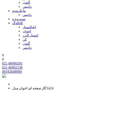
آلتون
داتیس
مایکروویو
داتیس
ست ویژه
کاتالوگ
ایلیااستیل
اخوان
استیل البرز
کن
آلتون
داتیس
0
0
021 46090291
021 46092138
09192648990
گاز صفحه ای اخوان مدل Gi24