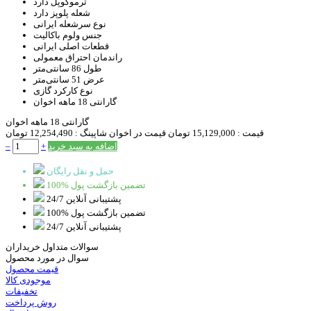
ترموکوپل
دارد
شعله پلوپز
دارد
نوع سرشعله
ایرانی
جنس ولوم
باکالیت
قطعات اصلی
ایرانی
راندمان احتراق
معمولی
طول
86 سانتی‌متر
عرض
51 سانتی‌متر
نوع کارکرد
گازی
گارانتی
18 ماهه اخوان
گارانتی 18 ماهه اخوان
قیمت :
15,129,000 تومان
قیمت در اخوان شاپینگ :
12,254,490 تومان
اضافه به سبد خرید
+
–
حمل و نقل رایگان
100% تضمین بازگشت پول
پشتیبانی آنلاین 24/7
100% تضمین بازگشت پول
پشتیبانی آنلاین 24/7
سوالات متداول خریداران
سوال در مورد محصول
قیمت محصول
موجودی کالا
تخفیفات
روش پرداخت