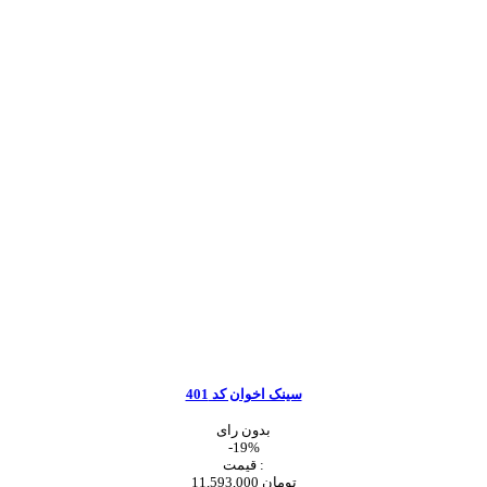
سینک اخوان کد 401
بدون رای
-19%
قیمت :
11,593,000 تومان