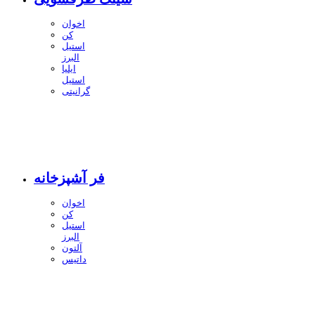
اخوان
کن
استیل
البرز
ایلیا
استیل
گرانیتی
فر آشپزخانه
اخوان
کن
استیل
البرز
آلتون
داتیس