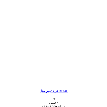
فر داتیس مدل DF646
-5%
قیمت :
46,845,000 تومان