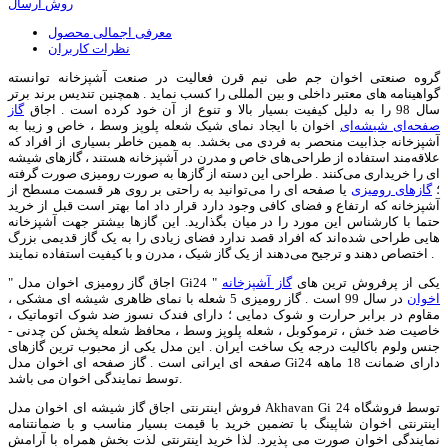
روش ارسال
معرفی اجمالی محصول
نظرات کاربران
گروه صنعتی اخوان جم طی نیم قرن فعالیت در صنعت آشپزخانه توانسته
گواهینامه های معتبر داخلی و بین المللی را کسب نماید . همچنین تندیس برند برتر
سال 98 را به دلیل کیفیت بسیار بالا و تنوع از آن خود کرده است . اجاق
گاز
صفحه‌ای شیشه‌ای
اخوان با ایجاد نمای شیک شعله پلوپز وسط ، خاص و زیبا به
آشپزخانه جذابیت منحصر به فردی می بخشد. به همین خاطر بسیاری از افراد که
علاقه‌مند استفاده از طراحی‌های خاص و مدرن در آشپزخانه هستند ، گازهای شیشه
ای را خریداری می‌کنند . طراحی این دسته از گازها به صورت رومیزی صورت گرفته
؛
گازهای رومیزی
یا صفحه ای را می‌توانید به راحتی بر روی هر قسمت مسطح از
آشپزخانه که ارتفاع و فضای کافی وجود دارد قرار داد اما بهتر است قبل از خرید
حتما با کارشناس این مورد را در میان بگذارید. این گازها بیشتر جهت آشپزخانه
هایی طراحی شده‌اند که افراد قصد ندارد فضای زیادی را به یک گاز قدیمی بزرگ
اختصاص دهند و ترجیح می‌دهند از یک گاز شیک ، مدرن و با کیفیت استفاده نمایند .
" اجاق گاز رومیزی اخوان مدل Gi24 " یکی از پرفروش ترین های
گاز آشپزخانه
اخوان
در سال 99 است . گاز رومیزی 5 شعله با نمای ظاهری شیشه ای مشکی ،
مقاوم در برابر حرارت و شوک دمایی ؛ دارای فندک نسوز ضد شوک اتوماتیک ،
خاصیت ضد خش ، ترموکوبل ، شعله پلوپز وسط ، محافظ شعله پخش کن چدنی -
جنس ولوم باکالیت درجه یک ساخت ایران . این مدل یکی از محبوب ترین گازهای
صفحه ای ایرانی است . گاز صفحه ای اخوان مدل Gi24 دارای ضمانت 18 ماهه
توسط نمایندگی اخوان می باشد.
فروش اینترنتی اجاق گاز شیشه ای اخوان مدل Akhavan Gi 24 توسط فروشگاه
اینترنتی اخوان شاپینگ با تضمین خرید با قیمت بسیار مناسب و با ضمانتنامه
نمایندگی اخوان صورت می پذیرد. لذا خرید اینترنتی لذت بخش همراه با آرامش