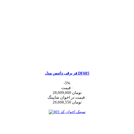
فر برقی داتیس مدل DF685
-5%
قیمت :
28,009,000 تومان
قیمت در اخوان شاپینگ :
26,608,550 تومان
اضافه به سبد خرید