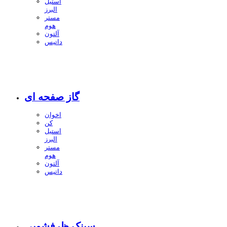
استیل
البرز
مستر
هوم
آلتون
داتیس
گاز صفحه ای
اخوان
کن
استیل
البرز
مستر
هوم
آلتون
داتیس
سینک ظرفشویی