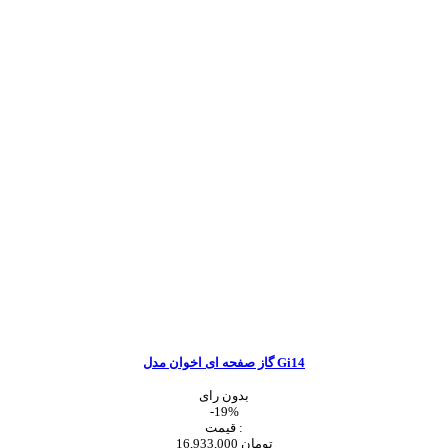
گاز صفحه ای اخوان مدل Gi14
بدون رای
-19%
قیمت :
16,933,000 تومان