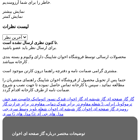
خاطر را برای شما آرزومندیم.
نمایش بیشتر
نمایش کمتر
لیست نظرات
تا کنون نظری ارسال نشده است.
برای ارسال نظر باید عضو باشید.
محصولات ارسالی توسط فروشگاه اخوان شاپینگ دارای وکیوم و بسته بندی
کارخانه میباشد .
مشتری گرامی ضمانت نامه و دفترچه راهنما درون کارتن موجود است.
حتما پس از تحویل محصول از فروشگاه اخوان شاپینگ راهنمای مشتریان را
مطالعه نمائید ، سپس با کارخانه تماس حاصل نموده تا جهت نصب و شروع
ضمانت نامه از طرف کارخانه اقدام گردد.
گاز
گاز صفحه ای
گاز شیشه ای
گاز اخوان
فندک نسوز اتوماتیک
خاصیت ضد خش
ترموکوپل
ایرانی
5 شعله
مقاوم در برابر شوک دمایی
مقاوم در برابر حرارت
گاز
رومیزی
گاز صفحه ای اخوان
گاز شیشه ای اخوان
شعله پلوپز وسط
سری جی
مدل های جی آی
مدل های Gi
سری G
توضیحات مختصر درباره گاز صفحه ای اخوان