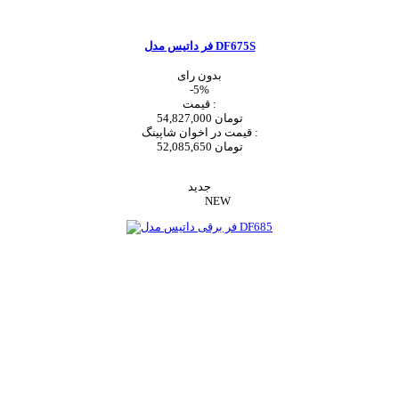
فر داتیس مدل DF675S
بدون رای
-5%
قیمت :
54,827,000 تومان
قیمت در اخوان شاپینگ :
52,085,650 تومان
اضافه به سبد خرید
جدید
NEW