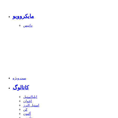
مایکروویو
داتیس
ست ویژه
کاتالوگ
ایلیااستیل
اخوان
استیل البرز
کن
آلتون
داتیس