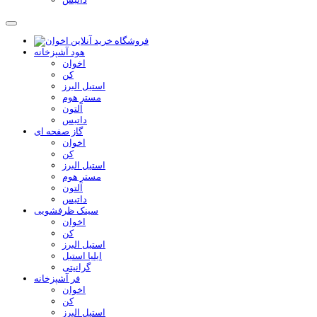
هود آشپزخانه
اخوان
کن
استیل البرز
مستر هوم
آلتون
داتیس
گاز صفحه ای
اخوان
کن
استیل البرز
مستر هوم
آلتون
داتیس
سینک ظرفشویی
اخوان
کن
استیل البرز
ایلیا استیل
گرانیتی
فر آشپزخانه
اخوان
کن
استیل البرز