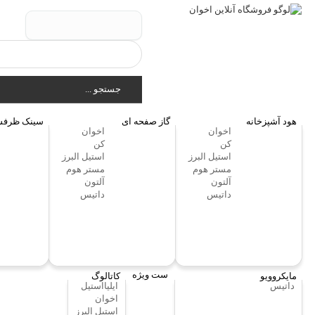
جستجو ...
هود آشپزخانه
گاز صفحه ای
سینک ظرفش
اخوان
اخوان
کن
کن
استیل البرز
استیل البرز
مستر هوم
مستر هوم
آلتون
آلتون
داتیس
داتیس
ست ویژه
مایکروویو
کاتالوگ
داتیس
ایلیااستیل
اخوان
استیل البرز