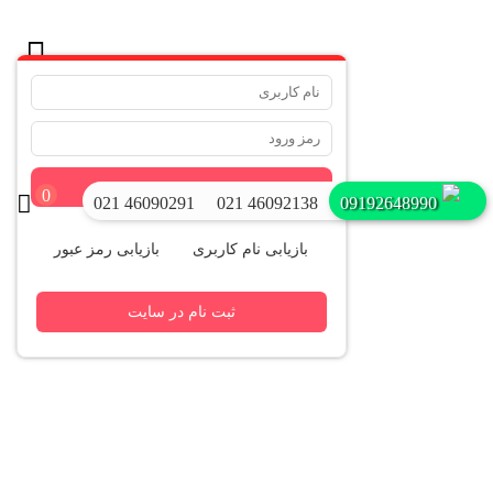
.
ورود
0
021 46090291
021 46092138
09192648990
بازیابی نام کاربری
بازیابی رمز عبور
ثبت نام در سایت