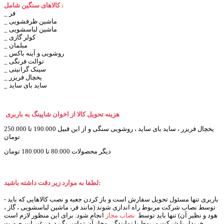
کالاهای سنگین شامل :
_ فر
_ ماشین ظرفشویی
_ ماشین لباسشویی
_ کولر گازی
_ مبلمان
_ روشویی و آینه باکس
_ توالت فرنگی
_ سینک گرانیتی
_ یخچال فریزر
_ ساید بای ساید
هزینه تحویل کالا از اخوان شاپینگ به باربری
یخچال فریزر ، ساید بای ساید ، روشویی سنگی و از این قبیل 190.000 تا 250.000
تومان
دیگر محصولات 80.000 تا 180.000 تومان
لطفا به موارد زیر دقت داشته باشید:
- باربری تنها مسئول تحویل سفارش است و باز کردن جعبه و نصب کالاهایی که باید
توسط نصاب شرکت مربوط راه اندازی شوند (مانند فر، ماشین لباسشویی ، گاز ،
هود و نظیر آن) تنها باید توسط
نصاب مجاز
انجام شود. برای این منظور لازم است
خریدار با شرکت مربوط یا نمایندگی مجاز آن تماس بگیرد. در غیر این صورت