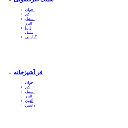
اخوان
کن
استیل
البرز
ایلیا
استیل
گرانیتی
فر آشپزخانه
اخوان
کن
استیل
البرز
آلتون
داتیس