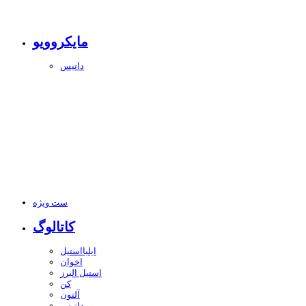
مایکروویو
داتیس
ست ویژه
کاتالوگ
ایلیااستیل
اخوان
استیل البرز
کن
آلتون
داتیس