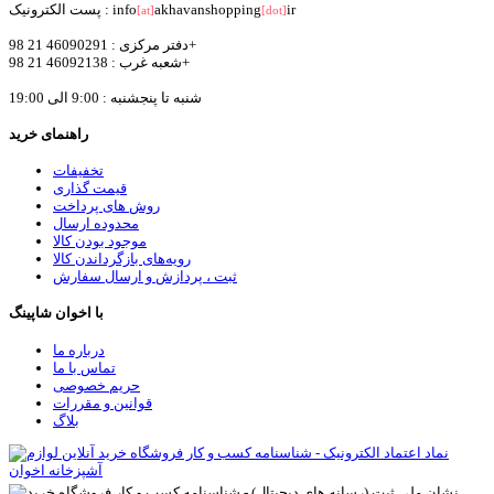
ir
akhavanshopping
پست الکترونیک : info
[at]
[dot]
دفتر مرکزی : 46090291 21 98+
شعبه غرب : 46092138 21 98+
شنبه تا پنجشنبه : 9:00 الی 19:00
راهنمای خرید
تخفیفات
قیمت گذاری
روش های پرداخت
محدوده ارسال
موجود بودن کالا
رویه‌های بازگرداندن کالا
ثبت ، پردازش و ارسال سفارش
با اخوان شاپینگ
درباره ما
تماس با ما
حریم خصوصی
قوانین و مقررات
بلاگ