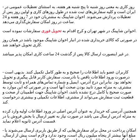
- روز کاری به معنی روز شنبه تا پنج شنبه هر هفته، به استثنای تعطیلات عمومی در
ایران است و کلیه سفارش‏‌های ثبت شده در طول روزهای کاری و اولین روز پس از
تعطیلات پردازش می‌‏شوند. اخوان شاپینگ به مشتریان خود در 7 روز هفته و 24
ساعت در روز امکان سفارش‌‏گذاری می‌‏دهد.
سفارشات نموده است.
اخوانن شاپینگ در شهر تهران و کرج اقدام به
تحویل فوری
در صورتی که کالای خریداری شده در انبار اخوان شاپینگ موجود باشد در همان روز
کاری تحویل خواهند شد.
در غیر اینصورت ارسال کالا پس از گذشت 24 ساعت کاری امکان پذیر میباشد.
- کاربران عضو باید اطلاعات را صحیح و به طور کامل تکمیل کنند. بدیهی است
درصورت ورود اطلاعات ناقص یا نادرست، سفارش کاربر قابل پیگیری و تحویل
نخواهد بود. بنابراین درج آدرس، ایمیل و شماره تماس‌های همراه و ثابت توسط
مشتری، به منزله مورد تایید بودن صحت آنها است و در صورتی که این موارد به
صورت صحیح یا کامل درج نشده باشد، اخوان شاپینگ جهت اطمینان از صحت و
قطعیت ثبت سفارش می‌تواند از مشتری، اطلاعات تکمیلی و بیشتری درخواست
کند.
همچنین آدرسی که خریدار به عنوان آدرس اصلی در ورود اطلاعات اولیه وارد کرده
به منزله ادرس ارسال می یاشد در صورت نیاز به تغییر ارسال با بخش فروش یا در
قسمت آدرس ثانویه اعلام نماید.
- امکان پرداخت در محل برای سفارش‌هایی که از طریق باربری ارسال می‌شوند یا
مبلغ آنها بیشتر از پنجاه میلیون ریال است، وجود ندارد و لازم است پیش از ارسال،