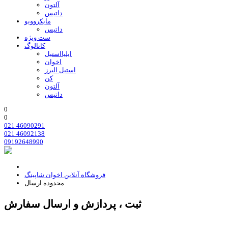
آلتون
داتیس
مایکروویو
داتیس
ست ویژه
کاتالوگ
ایلیااستیل
اخوان
استیل البرز
کن
آلتون
داتیس
0
0
021 46090291
021 46092138
09192648990
فروشگاه آنلاین اخوان شاپینگ
محدوده ارسال
ثبت ، پردازش و ارسال سفارش