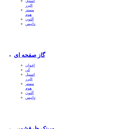
استیل
البرز
مستر
هوم
آلتون
داتیس
گاز صفحه ای
اخوان
کن
استیل
البرز
مستر
هوم
آلتون
داتیس
سینک ظرفشویی