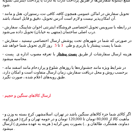
مبلغ اینگونه سفارش‌ها از طریق پرداخت کارت به کارت یا پرداخت اینترنتی تسویه
شود.
- تحویل سفارش در اماکن عمومی همچون کافه، کافی نت، رستوران، هتل و مانند
آن امکان‌پذیر نیست و لازم است آدرس تحویل، دقیق و قابل استناد باشد.
- در رابطه با سرویس تحویل اختصاصی فروشگاه اینترنتی اخوان شاپینگ، سفارش
درب اصلی ساختمان (منتهی به خیابان) تحویل داده می‌شود.
- در صورتی که شما در شهرهای تحت پوشش ارسال اختصاصی نیستید ، سفارش
روز کاری تحویل شما خواهد شد.
شما با پست پیشتاز یا باربری و طی
3
تا
5
- هزینه ارسال سفارشات از طریق
پست پیشتاز
با تعرفه مصوب اداره ی پست
محاسبه میشود.
- در شرایط ویژه مانند جشنواره‌ها یا روزهای شلوغ و پرازدحام مانند اسفند ماه،
برحسب روش و محل دریافت سفارش، زمان ارسال متفاوت است و امکان دارد،
طبق رویه‌های اعلام شده ، صورت نگیرد.
- ارسال کالاهای سنگین و حجیم
- اگر کالای شما جزء کالاهای سنگین باشد در تهران، اسلامشهر، کرج بسته به وزن و
ماهیت کالا از 80,000 تومان تا 120,000 تومان و در حومه تهران و کرج ( فیروزکوه،
دماوند، هشتگرد، طالقان و ...) بصورت پس کرایه ( هزینه به عهده مشتری ) ارسال
میشود .