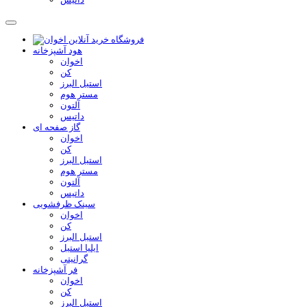
هود آشپزخانه
اخوان
کن
استیل البرز
مستر هوم
آلتون
داتیس
گاز صفحه ای
اخوان
کن
استیل البرز
مستر هوم
آلتون
داتیس
سینک ظرفشویی
اخوان
کن
استیل البرز
ایلیا استیل
گرانیتی
فر آشپزخانه
اخوان
کن
استیل البرز