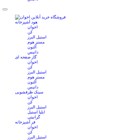
هود آشپزخانه
اخوان
کن
استیل البرز
مستر هوم
آلتون
داتیس
گاز صفحه ای
اخوان
کن
استیل البرز
مستر هوم
آلتون
داتیس
سینک ظرفشویی
اخوان
کن
استیل البرز
ایلیا استیل
گرانیتی
فر آشپزخانه
اخوان
کن
استیل البرز