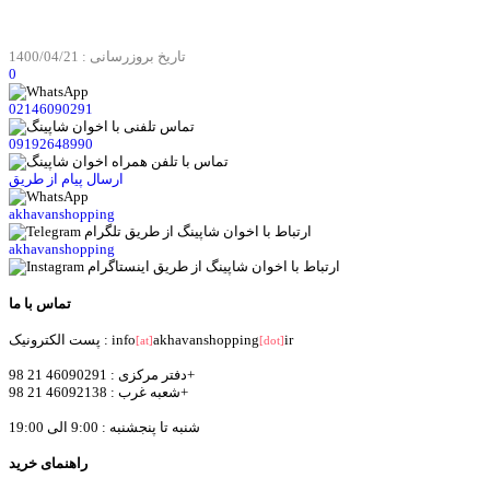
تاریخ بروزرسانی : 1400/04/21
0
02146090291
09192648990
ارسال پیام از طریق
akhavanshopping
akhavanshopping
تماس با ما
ir
akhavanshopping
پست الکترونیک : info
[at]
[dot]
دفتر مرکزی : 46090291 21 98+
شعبه غرب : 46092138 21 98+
شنبه تا پنجشنبه : 9:00 الی 19:00
راهنمای خرید