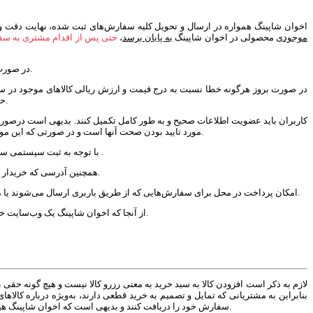
- اخوان شاپینگ همواره در ارسال و تحویل کلیه سفارش‌‏های ثبت شده، نهایت دقت و
موجودی
محصولی در اخوان شاپینگ
به پایان برسد
،
حتی پس از اقدام مشتری به سفا
- در صورت بروز مشکل در پردازش نهایی سبد خرید مانند اتمام موجودی کالا یا انصراف مشتری، مبلغ پرداخت شده طی 24 الی 48 ساعت کاری به حساب مشتری واریز خواهد شد.
حساب اعلام شده توسط مشتری واریز و عودت می‌نماید و مشتری با ورود به سایت اخوان شاپینگ می‌پذیرد از این امر آگاهی داشته و در این خصوص ادعایی نخواهد داشت.
مورد تایید بودن صحت آنها است و در صورتی که این موارد به صورت صحیح یا کامل درج نشده باشد، اخوان شاپینگ جهت اطمینان از صحت و قطعیت ثبت سفارش می‌تواند از مشتری، اطلاعات تکمیلی و بیشتری درخواست کند.
- با توجه به ثبت سیستمی سفارش، به هیچ عنوان امکان صدور فاکتور یا پیش فاکتور مجدد وجود ندارد. بنابراین لازم است مشتریان هنگام ثبت سفارش، نسبت به این مساله دقت لازم را داشته باشند .
همچنین آدرسی که خریدار به عنوان آدرس اصلی در ورود اطلاعات اولیه وارد کرده به منزله ادرس ارسال می یاشد در صورت نیاز به تغییر ارسال با بخش فروش یا در قسمت آدرس ثانویه اعلام نماید.
- امکان پرداخت در محل برای سفارش‌هایی که از طریق باربری ارسال می‌شوند یا مبلغ آنها بیشتر از پنجاه میلیون ریال است، وجود ندارد و لازم است پیش از ارسال، مبلغ اینگونه سفارش‌ها از طریق پرداخت کارت به کارت یا پرداخت اینترنتی تسویه شود.
- از آنجا که اخوان شاپینگ یک وب‌سایت خرده‌فروشی آنلاین است، سفارش یک کالا به تعداد بالا، مغایر با هدف مصرف خریدار است و در صورت ثبت چنین سفارشی، لازم است پیش از ارسال، مبلغ آن تسویه شود.
بنابراین به مشتریانی که تمایل و تصمیم به خرید قطعی دارند، به‌ویژه درباره کالا
روبرو نشوند. شایان ذکر است سفارش تنها زمانی نهایی می‌شود که کاربران کد سبد خرید (dkc) سفارش خود را دریافت کنند و بدیهی است که اخوان شاپینگ هیچ‌گونه مسوولیتی نسبت به کالاهایی که در سبد خرید رها شده است، ندارد.