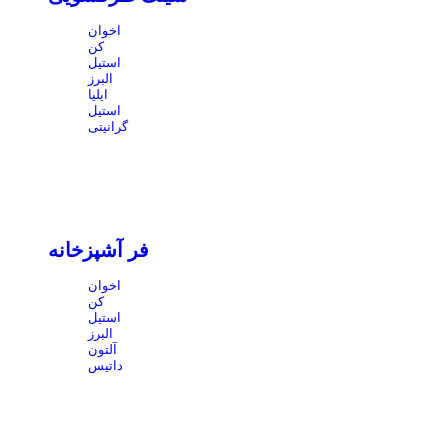
اخوان
کن
استیل
البرز
ایلیا
استیل
گرانیتی
فر آشپزخانه
اخوان
کن
استیل
البرز
آلتون
داتیس