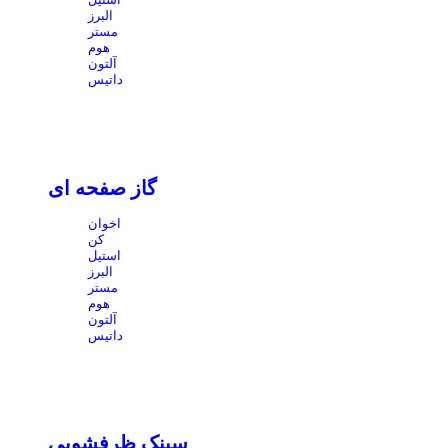
البرز
مستر
هوم
آلتون
داتیس
گاز صفحه ای
اخوان
کن
استیل
البرز
مستر
هوم
آلتون
داتیس
سینک ظرفشویی