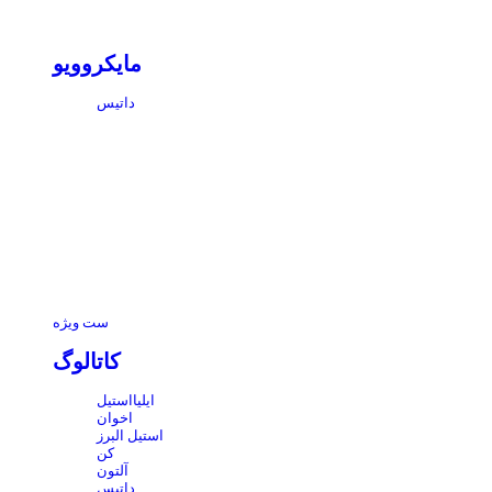
مایکروویو
داتیس
ست ویژه
کاتالوگ
ایلیااستیل
اخوان
استیل البرز
کن
آلتون
داتیس