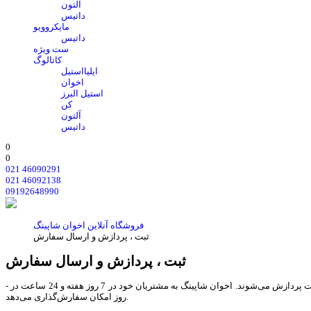
آلتون
داتیس
مایکروویو
داتیس
ست ویژه
کاتالوگ
ایلیااستیل
اخوان
استیل البرز
کن
آلتون
داتیس
0
0
021 46090291
021 46092138
09192648990
فروشگاه آنلاین اخوان شاپینگ
ثبت ، پردازش و ارسال سفارش
ثبت ، پردازش و ارسال سفارش
- روز کاری به معنی روز شنبه تا پنج شنبه هر هفته، به استثنای تعطیلات عمومی در ایران است و کلیه سفارش‏‌های ثبت شده در طول روزهای کاری و اولین روز پس از تعطیلات پردازش می‌‏شوند. اخوان شاپینگ به مشتریان خود در 7 روز هفته و 24 ساعت در
روز امکان سفارش‌‏گذاری می‌‏دهد.