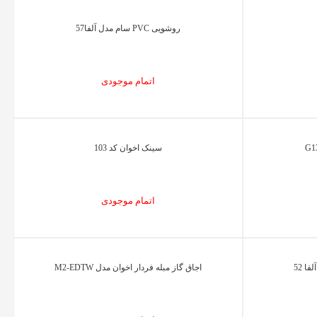
روشویی PVC سام مدل آلفا57
اتمام موجودی
سینک اخوان کد 103
اتمام موجودی
 52
اجاق گاز مبله فردار اخوان مدل M2-EDTW