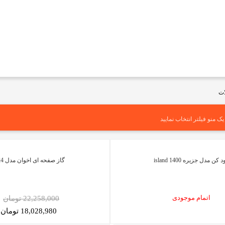
ت
ک منو فیلتر انتخاب نمایید
 کن مدل جزیره 1400 island
گاز صفحه ای اخوان مدل G24
اتمام موجودی
22,258,000 تومان
18,028,980 تومان