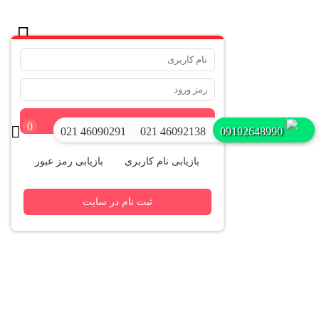
.
ورود
0
021 46090291
021 46092138
09192648990
بازیابی نام کاربری
بازیابی رمز عبور
ثبت نام در سایت