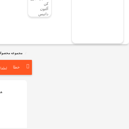
کن
آلتون
داتیس
مجموعه محصولا
خطا
لطفا ی
هود