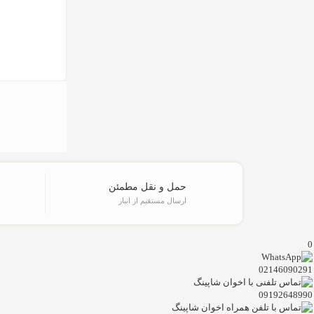
حمل و نقل مطمئن
ارسال مستقیم از انبار
0
02146090291
09192648990