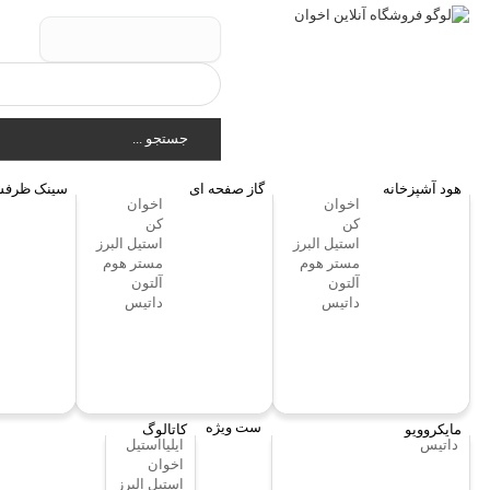
جستجو ...
هود آشپزخانه
گاز صفحه ای
سینک ظرفش
اخوان
اخوان
کن
کن
استیل البرز
استیل البرز
مستر هوم
مستر هوم
آلتون
آلتون
داتیس
داتیس
ست ویژه
مایکروویو
کاتالوگ
داتیس
ایلیااستیل
اخوان
استیل البرز