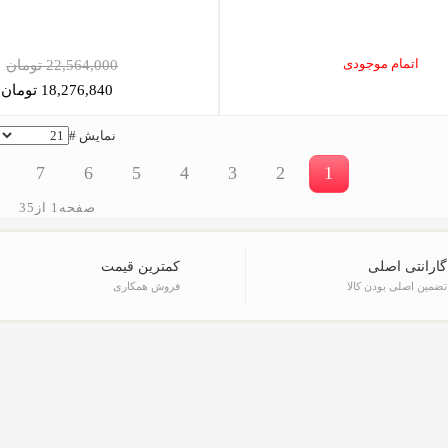
اتمام موجودی
22,564,000 تومان
18,276,840 تومان
نمایش #
7
6
5
4
3
2
1
صفحه1 از35
گارانتی اصلی
کمترین قیمت
تضمین اصلی بودن کالا
فروش همکاری