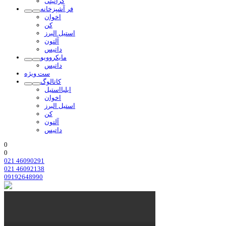
گرانیتی
فر آشپزخانه
اخوان
کن
استیل البرز
آلتون
داتیس
مایکروویو
داتیس
ست ویژه
کاتالوگ
ایلیااستیل
اخوان
استیل البرز
کن
آلتون
داتیس
0
0
021 46090291
021 46092138
09192648990