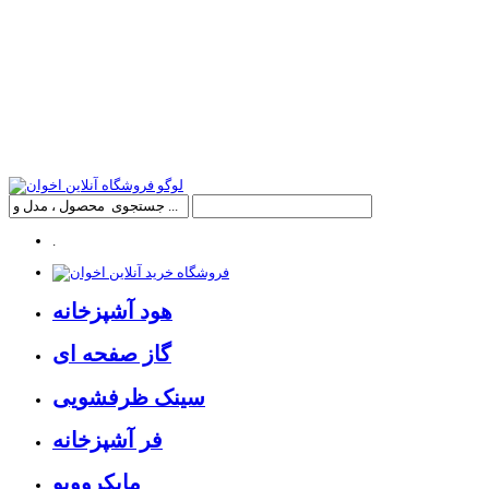
.
هود آشپزخانه
گاز صفحه ای
سینک ظرفشویی
فر آشپزخانه
مایکروویو