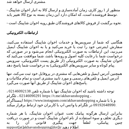
مشتری ارسال خواهد شد.
- منظور از 1 روز کاری، زمان آماده‌سازی و ارسال کالا به انبار اخوان شاپینگ
توسط فروشنده است، که امکان دارد این زمان بسته به نوع کالا تغییر یابد.
- نحوه برگشت از فروش کالاهای فروشندگان طبق رویه اخوان شاپینگ است.
ارتباطات الکترونیکی
هنگامی که شما از سرویس‌‏ها و خدمات اخوان شاپینگ استفاده می‏‌کنید،
سفارش اینترنتی خود را ثبت یا خرید می‏‌کنید و یا به اخوان شاپینگ ایمیل
می‏‌زنید، این ارتباطات به صورت الکترونیکی انجام می‏‌شود و در صورتی که
درخواست شما با رعایت کلیه اصول و رویه‏‌ها باشد، شما موافقت می‌‏کنید که
اخوان شاپینگ به صورت الکترونیکی (از طریق پست الکترونیکی، سرویس
پیام کوتاه و سایر سرویس‌های الکترونیکی) به درخواست شما پاسخ دهد.
همچنین آدرس ایمیل و تلفن‌هایی که مشتری در پروفایل خود ثبت می‌کند، تنها
آدرس ایمیل و تلفن‌های رسمی و مورد تایید مشتری است و تمام مکاتبات و
پاسخ‌های اخوان شاپینگ از طریق آنها صورت می‌گیرد.
توجه داشته باشید که اخوان شاپینگ تنها با شماره تلفن 02146092138 ،
02146090291 ، تلگرام https://t.me/akhavanshopping ،
اینستاگرام https://www.instagram.com/akhavanshopping و یا با شماره
09192648990 در تلگرام یا واتس اپ با کاربران خود ارتباط برقرار میکند.
بنابراین ارسال هرگونه پیامک تحت عنوان اخوان شاپینگ، با هر شماره
دیگری تخلف و سوء استفاده از نام اخوان شاپینگ است و در صورت دریافت
چنین پیامکی، لطفاً جهت پیگیری قانونی آن را به
support[at]akhavanshopping[dot]ir اطلاع دهید.