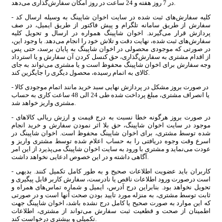
در 7 روز هفته و 24 ساعت در روز امکان سفارش‌‏گذاری می‌‏دهد.
- کلیه سفارش‌‏های ثبت شده در سایت اخوان شاپینگ به وسیله ارسال کد
سفارش از طریق سامانه تلگرام و پیش فاکتور از طریق ایمیل، در صف
پردازش قرار می‏‌گیرند. اخوان شاپینگ همواره در ارسال و تحویل کلیه
سفارش‌‏های ثبت شده، نهایت دقت و تلاش خود را انجام می‌دهد. با وجود این،
در صورتی که موجودی محصولی در اخوان شاپینگ به پایان برسد، حتی پس
از اقدام مشتری به سفارش‌‏گذاری، حق کنسل کردن آن سفارش و یا استرداد
وجه سفارش برای اخوان شاپینگ محفوظ است و یا مشتری می‏‌تواند به جای
کالای به اتمام رسیده، محصول دیگری را جایگزین کند.
- در صورت بروز مشکل در پردازش نهایی سبد خرید مانند اتمام موجودی کالا
یا انصراف مشتری، مبلغ پرداخت شده طی 24 الی 48 ساعت کاری به حساب
مشتری واریز خواهد شد.
- در صورت بروز هرگونه خطا نسبت به درج قیمت و ارزش ریالی کالاهای
موجود در سایت اخوان شاپینگ، حق بلا اثر نمودن سفارش و خرید انجام
شده توسط مشتری، برای اخوان شاپینگ محفوظ است. اخوان شاپینگ در
اسرع وقت وجوه دریافتی را به حساب اعلام شده توسط مشتری واریز و
عودت می‌نماید و مشتری با ورود به سایت اخوان شاپینگ می‌پذیرد از این امر
آگاهی داشته و در این خصوص ادعایی نخواهد داشت.
- کاربران باید عضویت اطلاعات صحیح و به طور کامل تکمیل کنند. بدیهی
است درصورت ورود اطلاعات ناقص یا نادرست، سفارش کاربر قابل پیگیری و
تحویل نخواهد بود. بنابراین درج آدرس، ایمیل و شماره تماس‌های همراه و
ثابت توسط مشتری، به منزله مورد تایید بودن صحت آنها است و در صورتی
که این موارد به صورت صحیح یا کامل درج نشده باشد، اخوان شاپینگ جهت
اطمینان از صحت و قطعیت ثبت سفارش می‌تواند از مشتری، اطلاعات
تکمیلی و بیشتری درخواست کند.