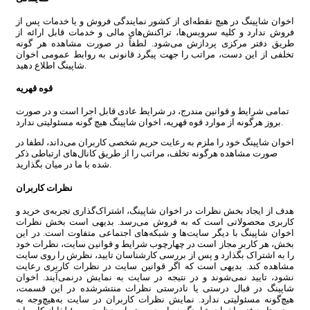
اخوان شاپینگ در هیچ نقطه‏‌ای از کشور نمایندگی فروش و یا خدمات پس از
فروش ندارد و کلیه سرویس‌‏ها، تراکنش‏‌های مالی و خدمات قابل ارائه از
طریق دفتر مرکزی پردازش می‏‌شود. لطفاً در صورت مشاهده هر گونه
تخلفی از این دست، مراتب را جهت پیگرد قانونی به روابط عمومی اخوان
شاپینگ اطلاع دهید.
قوه قهریه
تمامی شرایط و قوانین مندرج، در شرایط عادی قابل اجرا است و در صورت
بروز هرگونه از موارد قوه قهریه، اخوان شاپینگ هیچ گونه مسئولیتی ندارد.
اخوان شاپینگ خود را ملزم به رعایت حریم شخصی کاربران می‌داند، لطفا در
صورت مشاهده هرگونه تخلف، مراتب را از طریق کانال‏‌های ارتباطی ذکر
شده با ما در میان بگذارید.
نظرات کاربران
هدف از ایجاد بخش نظرات در اخوان شاپینگ، اشتراک‌گذاری تجربه‌ی خرید و
کاربری محصولاتی است که به فروش می‌رسد. بدیهی است بخش نظرات
اخوان شاپینگ با دیگر سایت‌ها و شبکه‌های اجتماعی متفاوت است. در این
بخش، هر کاربر مجاز است در چهارچوب شرایط و قوانین سایت، نظرات خود
را به اشتراک بگذارد و پس از بررسی کارشناسان تایید، نظرش را روی سایت
مشاهده کند. بدیهی است که اگر قوانین سایت در نظرات کاربری رعایت
نشود، تایید نمی‌شوند و در نتیجه در سایت به نمایش درنمی‌آیند. اخوان
شاپینگ در قبال درستی یا نادرستی نظرات منتشرشده در این قسمت،
هیچ‌گونه مسئولیتی ندارد. نمایش نظرات کاربران در سایت به‌هیچ‌وجه به