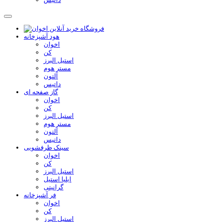
هود آشپزخانه
اخوان
کن
استیل البرز
مستر هوم
آلتون
داتیس
گاز صفحه ای
اخوان
کن
استیل البرز
مستر هوم
آلتون
داتیس
سینک ظرفشویی
اخوان
کن
استیل البرز
ایلیا استیل
گرانیتی
فر آشپزخانه
اخوان
کن
استیل البرز