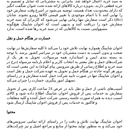
به سبد خرید اعمال خواهد شد. بنابراین به مشتریانی که تمایل و تصمیم به
خرید قطعی دارند، به‌ویژه درباره کالاهای ارائه شده تحت عنوان شگفت انگیز
که دارای محدودیت تعداد هستند، توصیه می‌شود در اسرع وقت سفارش خود
را نهایی کنند تا با اتمام موجودی یا تغییر قیمتی کالاها روبرو نشوند. شایان
ذکر است سفارش تنها زمانی نهایی می‌شود که کاربران کد سبد خرید (dkc)
سفارش خود را دریافت کنند و بدیهی است که اخوان شاپینگ هیچ‌گونه
مسوولیتی نسبت به کالاهایی که در سبد خرید رها شده است، ندارد.
خسارت در هنگام حمل و نقل
اخوان شاپینگ همواره نهایت تلاش خود را می‏‌کند تا کلیه سفارش‏‌ها در نهایت
صحت و بدون آسیب به دست مشتریان خود در سراسر کشور برسد. با توجه
به بسته بندی ایمن و استاندارد همه مرسولات، تحویل به هر یک از
شرکت‌‏های حمل و نقل معتبر به انتخاب کاربر و اعلام بارنامه مرسوله (درج در
سبد خرید و اطلاع رسانی از طریق سرویس پیام کوتاه) به این معنی است که
بروز هر گونه حادثه در هنگام حمل و تحویل به عهده شرکت حمل و نقل است
و اخوان شاپینگ تنها در صورت تایید شرکت حمل کننده سفارش و در راستای
تسهیل امور پیگیری، خسارت را جبران می‌‏کند.
آسیب‏‌های ناشی از حمل و نقل باید در عرض 24 ساعت کاری پس از تحویل
سفارش به خدمات پس از فروش اخوان شاپینگ اطلاع داده شود و کالای
آسیب دیده به همراه صورت جلسه رسمی شرکت حمل کننده و کلیه متعلقات
و فاکتور به خدمات پس از فروش اخوان شاپینگ ارسال شود.
محتوا
اخوان شاپینگ نهایت تلاش و دقت را در راستای ارائه تمامی سرویس‌‏های
خود می‏‌کند و به منظور تولید محتوا از منابع و مراجع اصیل و نیز شرکت‏‌های