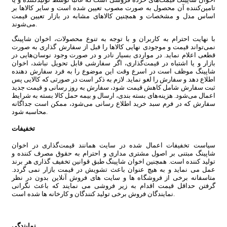
تامین‏‌کننده آن محصول به صورت مصوب تعیین شده است و سایر کالاها بر
اساس مدل و مشخصات و همچنین کالاهای مشابه در بازار تعیین قیمت
می‌‏شوند.
با نهایت احترام به کاربران و با توجه به تنوع محصولات، اخوان شاپینگ
نمی‌تواند قیمت و موجودی نهایی کالاها را قبل از سفارش گذاری به صورت
قطعی اعلام نماید. در مواردی بسیار نادر و در صورت وجود نوسان‌‏هایی در
بازار و یا اشتباه در قیمت‌‏گذاری، اگر سفارشی قابل تحویل نباشد، اخوان
شاپینگ موظف است در اسرع وقت این موضوع را به فرد سفارش‌ ‏دهنده
اطلاع دهد و سفارش را لغو نماید. لازم به ذکر است در صورتی که کالایی پس
ثبت سفارش شامل کاهش قیمت شود، سفارش به روز رسانی و قیمت جدید
اعمال می‏‌شود. هزینه‏‌های بسته بندی، ارسال و بیمه حمل کالا بسته به شرایط
سفارش که در فرم سبد خرید اطلاع‌ ‏رسانی می‌‏شود، ممکن است جداگانه
محاسبه شود.
تخفیفات
سیاست تخفیفات اعمال شده در سایت همانند قیمت‌‏گذاری در اخوان
شاپینگ مبتنی بر اصول مشتری مداری و احترام به حقوق مصرف کننده و
تولید کننده است. همچنین اخوان شاپینگ طبق قوانین تخفیف گذاری هر برند
عمل می نماید و به هیچ عنوان باعث تشویش در قیمت بازار نمی گردد.
متاسفانه برخی از فروشگاه ها و سایت های فروش آنلاین بدون در نظر
گرفتن حداقل قیمت اقدام به زیر فروشی می نمایند که باعث نگرانی
نمایندگان فروش برخی تولید کنندگان و کارخانه ها شده است.
نمایندگی