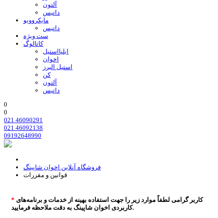
آلتون
داتیس
مایکروویو
داتیس
ست ویژه
کاتالوگ
ایلیااستیل
اخوان
استیل البرز
کن
آلتون
داتیس
0
0
021 46090291
021 46092138
09192648990
فروشگاه آنلاین اخوان شاپینگ
قوانین و مقررات
کاربر گرامی لطفاً موارد زیر را جهت استفاده بهینه از خدمات و برنامه‌‏های
*
.
کاربردی اخوان شاپینگ به دقت ملاحظه فرمایید