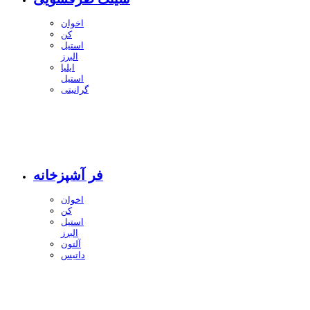
اخوان
کن
استیل
البرز
ایلیا
استیل
گرانیتی
فر آشپزخانه
اخوان
کن
استیل
البرز
آلتون
داتیس