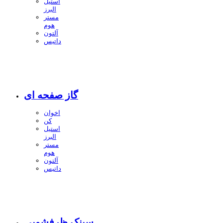
استیل
البرز
مستر
هوم
آلتون
داتیس
گاز صفحه ای
اخوان
کن
استیل
البرز
مستر
هوم
آلتون
داتیس
سینک ظرفشویی