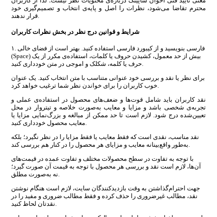
معنی تایید فنی اخوان شاپینگ درباره‌ی محتویات نظر نیست؛ لذا از کاربران
محترم تقاضا می‌شود، نظرات را اصل و پایه‌ی انتخاب و تصمیم‌گیری خود
قرار ندهند.
شرایط و قوانین درج نظر در بخش نظرات کاربران
۱. فارسی بنویسید و از کیبورد فارسی استفاده کنید. بهتر است از فضای خالی
(Space) بیش از حد معمول، کشیدن حروف یا کلمات، استفاده‌ی مکرر از یک
حرف یا کلمه، شکلک و اموجی در متن خودداری کنید.
برای نظر یا نقد و بررسی خود عنوانی متناسب با متن انتخاب کنید. یک عنوان
خوب کاربران را برای خواندن نظر شما ترغیب خواهد کرد.
نقد کاربران باید شامل قوت‌ها و ضعف‌های محصول در استفاده‌ی عملی و
تجربه‌ی شخصی باشد و مزایا و معایب به‌صورت خلاصه و تیتروار در محل
تعیین‌شده درج شود. لازم است تا حد ممکن از مبالغه و بزرگ‌نمایی مزایا یا
معایب محصول خودداری کنید.
نقد مناسب، نقدی است که فقط معایب یا فقط مزایا را در نظر نگیرد؛ بلکه
به‌طور واقع‌بینانه معایب و مزایای هر محصول را در کنار هم بررسی کند.
با توجه به تفاوت در سطح محصولات مختلف و تفاوت عمده در قیمت‌های
آن‌ها، لازم است نقد و بررسی هر محصول با توجه به قیمت آن صورت گیرد؛
نه به‌صورت مطلق.
جهت احترام‌گذاشتن به وقت بازدیدکنندگان سایت، لازم است هنگام نوشتن
نقد، مطالب غیرضروری را حذف کرده و فقط مطالب ضروری و مفید را در
نقدتان لحاظ کنید.