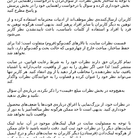
با توجه به ساختار بخش نظرات، از سوال‌کردن یا درخواست راهنمایی در این
بخش خودداری کرده و سوال یا درخواست راهنمایی خود را در بخش پرسش
و پاسخ مطرح کنید.
کاربران ارسال‌کننده‌ی نظر موظف‌اند از ادبیات محترمانه استفاده کرده و از
توهین به دیگر کاربران یا سایر افراد پرهیز کنند. بدیهی است هرگونه توهین به
فرد یا افراد و استفاده از کلمات نامناسب، باعث تاییدنشدن نظر کاربر
می‌شود.
قسمت نظرات سایت، با تالارهای گفت‌وگو (فروم) متفاوت است؛ لذا برای
حفظ ساختار، مباحث خارج از چهارچوبی که حالت بحث و گفت‌وگو دارد، تایید
نخواهد شد.
تمام کاربران حق دارند نظرات خود را به شرط رعایت قوانین، در سایت
منتشر کنند؛ لذا حتی اگر نظری را به دور از واقعیت، جانب‌دارانه یا اشتباه
یافتید، نباید نظردهنده را مخاطب قرار دهید یا از وی انتقاد کنید. هر کاربر تنها
می‌تواند نظر خود را عنوان کرده و قضاوت را به خوانندگان نظرات واگذار
کند.
به‌هیچ‌وجه در بخش نظرات مبلغ «قیمت» را ذکر نکرده، درباره‌ی آن سؤال
نکنید و نظری ندهید.
در نظرات خود، از بزرگ‌نمایی یا اغراق درباره‌ی قوت‌ها یا ضعف‌های محصول
خودداری کنید. بدیهی است تا حد ممکن هرگونه نظر مبالغه‌آمیز یا به دور از
واقعیت تایید نخواهد شد.
با توجه به مسئولیت سایت در قبال لینک‌های موجود در آن، نباید لینک
سایت‌های دیگر را در نظرات خود ثبت کنید. دقت داشته باشید تا جای ممکن
از هرگونه لینک‌دادن (فرستادن) دیگر کاربران به سایت‌های دیگر و درج ایمیل
یا نام کاربری شبکه‌های اجتماعی خودداری کنید.