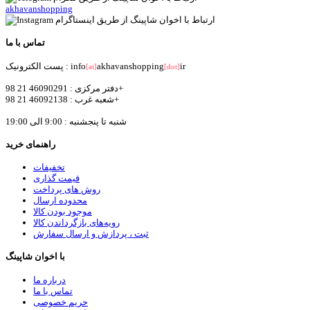
akhavanshopping
تماس با ما
ir
akhavanshopping
پست الکترونیک : info
[at]
[dot]
دفتر مرکزی : 46090291 21 98+
شعبه غرب : 46092138 21 98+
شنبه تا پنجشنبه : 9:00 الی 19:00
راهنمای خرید
تخفیفات
قیمت گذاری
روش های پرداخت
محدوده ارسال
موجود بودن کالا
رویه‌های بازگرداندن کالا
ثبت ، پردازش و ارسال سفارش
با اخوان شاپینگ
درباره ما
تماس با ما
حریم خصوصی