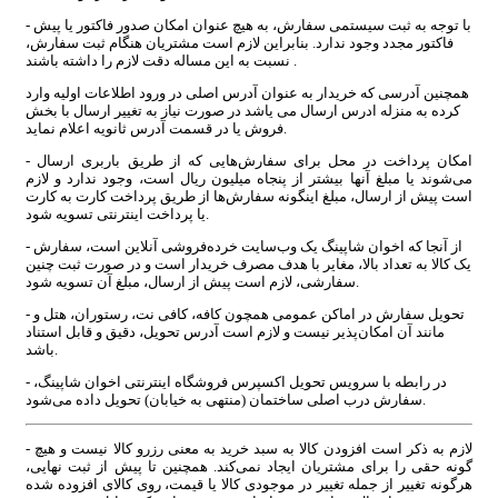
- با توجه به ثبت سیستمی سفارش، به هیچ عنوان امکان صدور فاکتور یا پیش
فاکتور مجدد وجود ندارد. بنابراین لازم است مشتریان هنگام ثبت سفارش،
نسبت به این مساله دقت لازم را داشته باشند .
همچنین آدرسی که خریدار به عنوان آدرس اصلی در ورود اطلاعات اولیه وارد
کرده به منزله ادرس ارسال می یاشد در صورت نیاز به تغییر ارسال با بخش
فروش یا در قسمت آدرس ثانویه اعلام نماید.
- امکان پرداخت در محل برای سفارش‌هایی که از طریق باربری ارسال
می‌شوند یا مبلغ آنها بیشتر از پنجاه میلیون ریال است، وجود ندارد و لازم
است پیش از ارسال، مبلغ اینگونه سفارش‌ها از طریق پرداخت کارت به کارت
یا پرداخت اینترنتی تسویه شود.
- از آنجا که اخوان شاپینگ یک وب‌سایت خرده‌فروشی آنلاین است، سفارش
یک کالا به تعداد بالا، مغایر با هدف مصرف خریدار است و در صورت ثبت چنین
سفارشی، لازم است پیش از ارسال، مبلغ آن تسویه شود.
- تحویل سفارش در اماکن عمومی همچون کافه، کافی نت، رستوران، هتل و
مانند آن امکان‌پذیر نیست و لازم است آدرس تحویل، دقیق و قابل استناد
باشد.
- در رابطه با سرویس تحویل اکسپرس فروشگاه اینترنتی اخوان شاپینگ،
سفارش درب اصلی ساختمان (منتهی به خیابان) تحویل داده می‌شود.
- لازم به ذکر است افزودن کالا به سبد خرید به معنی رزرو کالا نیست و هیچ
گونه حقی را برای مشتریان ایجاد نمی‌کند. همچنین تا پیش از ثبت نهایی،
هرگونه تغییر از جمله تغییر در موجودی کالا یا قیمت، روی کالای افزوده شده