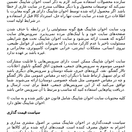
سازنده محصولات استفاده می‏‌کند. لازم به ذکر است اخوان شاپینگ تضمین
نمی‏‌کند که توصیفات محصول و یا دیگر مطالب مندرج در سایت عاری از خطا
باشد. اگر محصول ارائه شده توسط اخوان شاپینگ دارای هر گونه مغایرت با
اطلاعات درج شده در سایت است تنها راه حل، استرداد کالا قبل از استفاده و
در شرایط اولیه است.
وب ‏‌سایت اخوان شاپینگ هیچ گونه مسئولیتی را در رابطه با حذف شدن
صفحه‏‌های سایت خود و یا لینک‏‌های مرده نمی‌‏پذیرد. سروﻳس‌‏های سایت
آن‏گونه که هست ارائه می‏‌شود و سایت اخوان شاپینگ تحت هیچ شرایطی
مسئولیت تاخیر یا عدم کارکرد سایت را که می‌تواند ناشى از عوامل طبیعى،
نیروى انسانی، مشکلات اینترنتى، خرابی تجهیزات کامپیوترى، مخابراتى و
غیره باشد بر عهده ندارد.
سایت اخوان شاپینگ ممکن است دارای سرویس‌‏هایی با قابلیت مشارکت
عمومی موسوم به سرویس‌‏های جمعی، همچون اتاق گفتگو، تابلوی اعلانات،
تالار گفتگو، نقد، گروه‌‏های خبری، شبکه دوستان و سرویس‏‌های دیگری باشد
که برای تسهیل ارتباط شما با دیگران (چه در مقیاس عمومی مثل تالار گفتگو
و چه در مقیاس خصوصی مثل شبکه خصوصی دوستان) ارائه می‏‌شوند. شما
توافق می‏‌کنید که از این سرویس‏‌های جمعی، فقط برای ثبت، ارسال و
دریافت پیام‏‌هایی استفاده کنید که مناسب و مرتبط با آن سرویس خاص باشد.
© کلیه محتویات سایت اخوان شاپینگ شامل قانون حق تکثیر شده و به سایت
اخوان شاپینگ تعلق دارد.
سیاست قیمت گذاری
سیاست قیمت‌‏گذاری در اخوان شاپینگ مبتنی بر اصول مشتری مداری و
احترام به حقوق مصرف کننده است. قیمت‏‌های ارائه شده برای کالاها در
اخوان شاپینگ قیمت‏‌های خرده فروشی است که غالباً توسط تولید‏کننده و یا