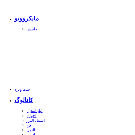
مایکروویو
داتیس
ست ویژه
کاتالوگ
ایلیااستیل
اخوان
استیل البرز
کن
آلتون
داتیس