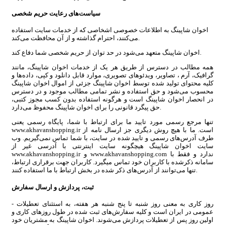
سیاست‏‌های رعایت حریم شخصی
اخوان شاپینگ به اطلاعات خصوصی اشخاصى که از خدمات سایت استفاده
می‏‌کنند، احترام گذاشته و از آن محافظت می‏‌کند.
اخوان شاپینگ متعهد می‏‌شود در حد توان از حریم شخصی شما دفاع کند.
همه مطالب در دسترس از طریق هر یک از خدمات اخوان شاپینگ، مانند
گرافیک، آرم ، تصاویر، ویدئوهای تصویری، موارد قابل دانلود و کپی، داده‌ها و
کلیه محتوای تولید شده توسط اخوان شاپینگ جزئی از اموال اخوان شاپینگ
محسوب می‏‌شود و حق استفاده و نشر تمامی مطالب موجود و در دسترس
در انحصار اخوان شاپینگ است و هرگونه استفاده بدون کسب مجوز کتبی،
حق پیگرد قانونی را برای اخوان شاپینگ محفوظ می‏‌دارد.
تنها مرجع رسمی مورد تایید ما برای ارتباط با شما، پایگاه رسمی یعنی
www.akhavanshopping.ir است. ما با هیچ روش دیگری جز ارسال نامه از
طرف آدرس‏‌های رسمی و تایید شده در سایت، با شما تماس نمی‌‏گیریم. وب
سایت اخوان شاپینگ هیچگونه سایت اینترنتی با آدرسی غیر از
www.akhavanshopping.ir و www.akhavanshopping.com ندارد و فقط با
سامانه ذکرشده با کاربران خود تماس میگیرد. کاربران جهت برقراری ارتباط،
تنها می‏‌توانند از آدرس‌‏های ذکر شده در بخش ارتباط با ما استفاده کنند.
ثبت، پردازش و ارسال سفارش
- روز کاری به معنی روز شنبه تا پنج شنبه هر هفته، به استثنای تعطیلات
عمومی در ایران است و کلیه سفارش‏‌های ثبت شده در طول روزهای کاری و
اولین روز پس از تعطیلات پردازش می‌‏شوند. اخوان شاپینگ به مشتریان خود