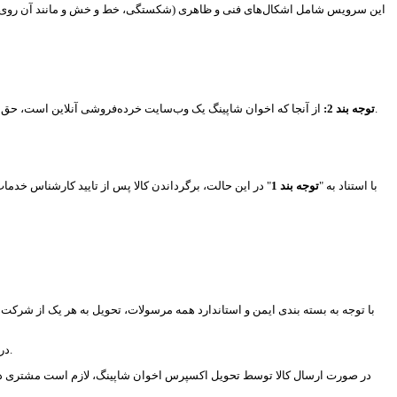
از آنجا که اخوان شاپینگ یک وب‌سایت خرده‌فروشی آنلاین است، حق استرداد کالا طبق شرایط صرفا متعلق به مشتری یا همان مصرف‌کننده است ( سفارش یک کالا به تعداد، مغایر با هدف مصرف خریدار است و شامل حق استرداد نمی‌شود).
توجه بند 2
:
- با استناد به "
توجه بند 1
" در این حالت، برگرداندن کالا پس از تایید کارشناس خدما
- در صورتی که آسیب‏‌، در لحظه قابل مشاهده باشد، مشتری می‏‌تواند از تحویل گرفتن مرسوله خودداری کند تا جهت بررسی و ارسال مجدد به اخوان شاپینگ بازگردانده شود.