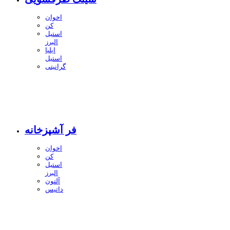
اخوان
کن
استیل
البرز
ایلیا
استیل
گرانیتی
فر آشپزخانه
اخوان
کن
استیل
البرز
آلتون
داتیس