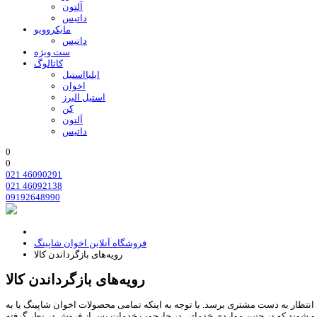
آلتون
داتیس
مایکروویو
داتیس
ست ویژه
کاتالوگ
ایلیااستیل
اخوان
استیل البرز
کن
آلتون
داتیس
0
0
021 46090291
021 46092138
09192648990
فروشگاه آنلاین اخوان شاپینگ
رویه‌های بازگرداندن کالا
رویه‌های بازگرداندن کالا
نتظار به دست مشتری برسد. با توجه به اینکه تمامی محصولات اخوان شاپینگ یا به
وبرو شوند که در چنین مواردی خدماتی در چارچوب خدمات پس از فروش در نظر گرفته