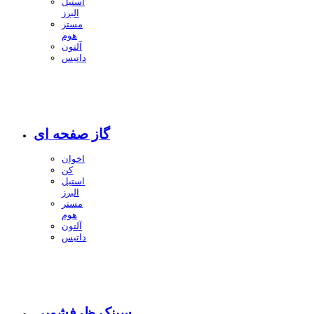
استیل
البرز
مستر
هوم
آلتون
داتیس
گاز صفحه ای
اخوان
کن
استیل
البرز
مستر
هوم
آلتون
داتیس
سینک ظرفشویی