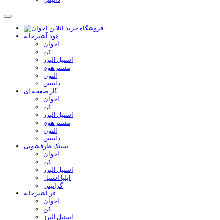
هود آشپزخانه
اخوان
کن
استیل البرز
مستر هوم
آلتون
داتیس
گاز صفحه ای
اخوان
کن
استیل البرز
مستر هوم
آلتون
داتیس
سینک ظرفشویی
اخوان
کن
استیل البرز
ایلیا استیل
گرانیتی
فر آشپزخانه
اخوان
کن
استیل البرز