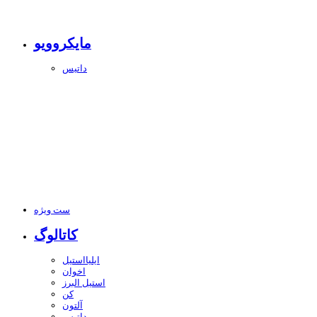
مایکروویو
داتیس
ست ویژه
کاتالوگ
ایلیااستیل
اخوان
استیل البرز
کن
آلتون
داتیس