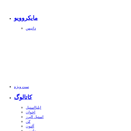
مایکروویو
داتیس
ست ویژه
کاتالوگ
ایلیااستیل
اخوان
استیل البرز
کن
آلتون
داتیس