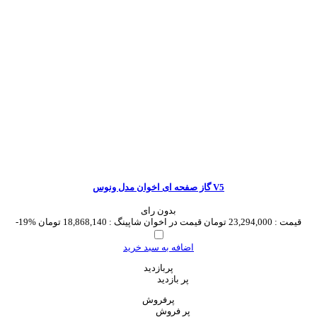
گاز صفحه ای اخوان مدل ونوس V5
بدون رای
قیمت :
23,294,000 تومان
قیمت در اخوان شاپینگ :
18,868,140 تومان
-19%
اضافه به سبد خرید
پربازدید
پر بازدید
پرفروش