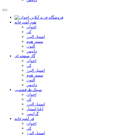
هود آشپزخانه
اخوان
کن
استیل البرز
مستر هوم
آلتون
داتیس
گاز صفحه ای
اخوان
کن
استیل البرز
مستر هوم
آلتون
داتیس
سینک ظرفشویی
اخوان
کن
استیل البرز
ایلیا استیل
گرانیتی
فر آشپزخانه
اخوان
کن
استیل البرز