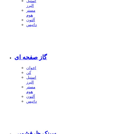
استیل
البرز
مستر
هوم
آلتون
داتیس
گاز صفحه ای
اخوان
کن
استیل
البرز
مستر
هوم
آلتون
داتیس
سینک ظرفشویی