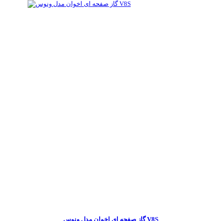
گاز صفحه ای اخوان مدل ونوس V8S