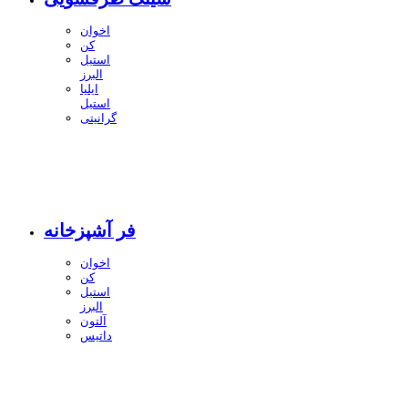
اخوان
کن
استیل
البرز
ایلیا
استیل
گرانیتی
فر آشپزخانه
اخوان
کن
استیل
البرز
آلتون
داتیس