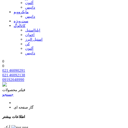
آلتون
داتیس
مایکروویو
داتیس
ست ویژه
کاتالوگ
ایلیااستیل
اخوان
استیل البرز
کن
آلتون
داتیس
0
0
021 46090291
021 46092138
09192648990
فیلتر محصولات
جستجو
گاز صفحه ای
اطلاعات بیشتر
آیکن