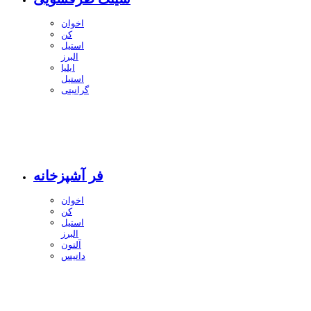
اخوان
کن
استیل
البرز
ایلیا
استیل
گرانیتی
فر آشپزخانه
اخوان
کن
استیل
البرز
آلتون
داتیس