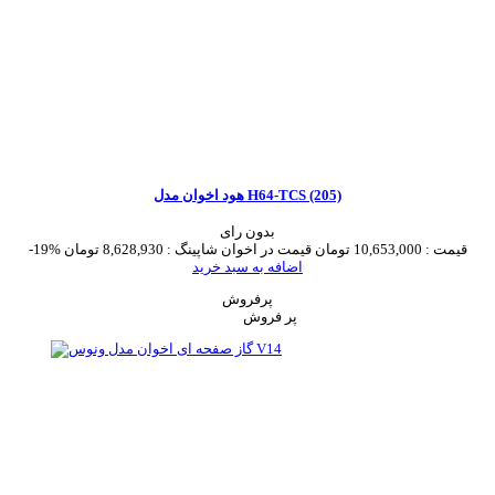
هود اخوان مدل H64-TCS (205)
بدون رای
قیمت :
10,653,000 تومان
قیمت در اخوان شاپینگ :
8,628,930 تومان
-19%
اضافه به سبد خرید
پرفروش