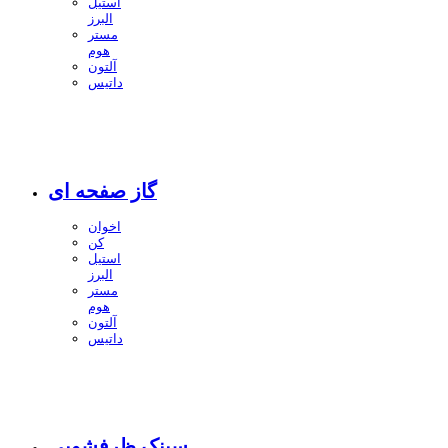
استیل
البرز
مستر
هوم
آلتون
داتیس
گاز صفحه ای
اخوان
کن
استیل
البرز
مستر
هوم
آلتون
داتیس
سینک ظرفشویی