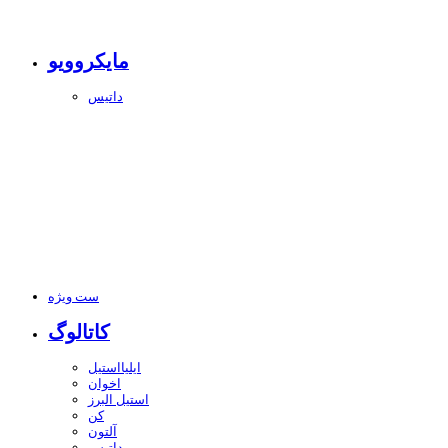
مایکروویو
داتیس
ست ویژه
کاتالوگ
ایلیااستیل
اخوان
استیل البرز
کن
آلتون
داتیس