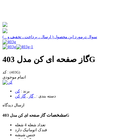
سوال درمورد این محصول ( ارسال ، پرداخت ، تخفیف و ...)
گاز صفحه ای کن مدل 403G
کد :
(403G)
اتمام موجودی
برند :
کن
دسته بندی :
,
گاز
,
گاز کن
ارسال دیدگاه
مشخصات
گاز صفحه ای کن مدل 403G
تعداد شعله
4 شعله
فندک اتوماتیک
دارد
جنس
شیشه