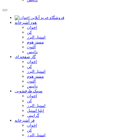
هود آشپزخانه
اخوان
کن
استیل البرز
مستر هوم
آلتون
داتیس
گاز صفحه ای
اخوان
کن
استیل البرز
مستر هوم
آلتون
داتیس
سینک ظرفشویی
اخوان
کن
استیل البرز
ایلیا استیل
گرانیتی
فر آشپزخانه
اخوان
کن
استیل البرز