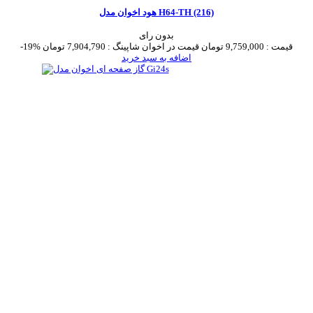
هود اخوان مدل H64-TH (216)
بدون رای
قیمت :
9,759,000 تومان
قیمت در اخوان شاپینگ :
7,904,790 تومان
-19%
اضافه به سبد خرید