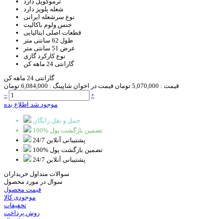
ترموکوپل
دارد
شعله پلوپز
دارد
نوع سرشعله
ایرانی
جنس ولوم
باکالیت
قطعات اصلی
ایتالیایی
طول
62 سانتی متر
عرض
51 سانتی متر
نوع کارکرد
گازی
گارانتی
24 ماهه کن
گارانتی 24 ماهه کن
قیمت :
5,070,000 تومان
قیمت در اخوان شاپینگ :
6,084,000 تومان
–
+
موجود شد اطلاع بده
حمل و نقل رایگان
100% تضمین بازگشت پول
پشتیبانی آنلاین 24/7
100% تضمین بازگشت پول
پشتیبانی آنلاین 24/7
سوالات متداول خریداران
سوال در مورد محصول
قیمت محصول
موجودی کالا
تخفیفات
روش پرداخت