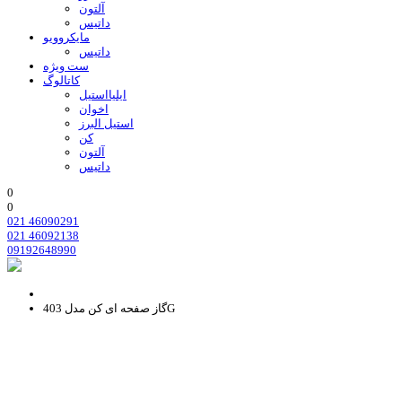
آلتون
داتیس
مایکروویو
داتیس
ست ویژه
کاتالوگ
ایلیااستیل
اخوان
استیل البرز
کن
آلتون
داتیس
0
0
021 46090291
021 46092138
09192648990
گاز صفحه ای کن مدل 403G