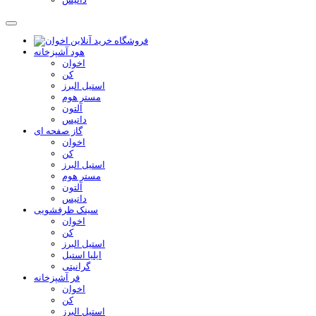
هود آشپزخانه
اخوان
کن
استیل البرز
مستر هوم
آلتون
داتیس
گاز صفحه ای
اخوان
کن
استیل البرز
مستر هوم
آلتون
داتیس
سینک ظرفشویی
اخوان
کن
استیل البرز
ایلیا استیل
گرانیتی
فر آشپزخانه
اخوان
کن
استیل البرز