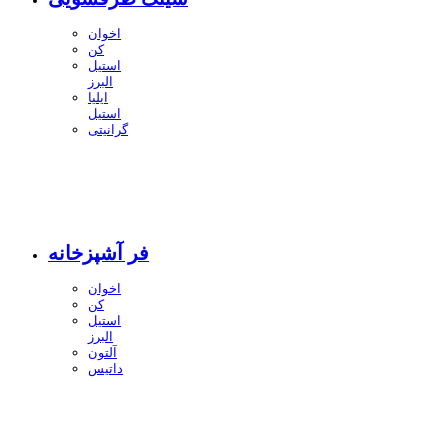
اخوان
کن
استیل
البرز
ایلیا
استیل
گرانیتی
فر آشپزخانه
اخوان
کن
استیل
البرز
آلتون
داتیس