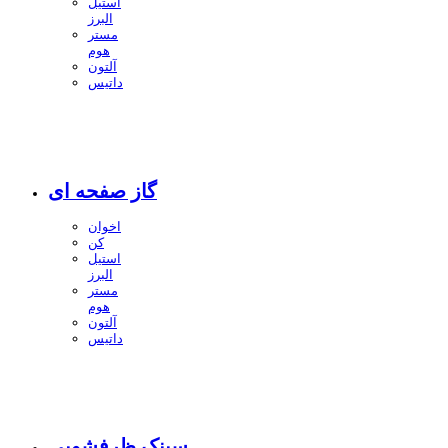
استیل
البرز
مستر
هوم
آلتون
داتیس
گاز صفحه ای
اخوان
کن
استیل
البرز
مستر
هوم
آلتون
داتیس
سینک ظرفشویی