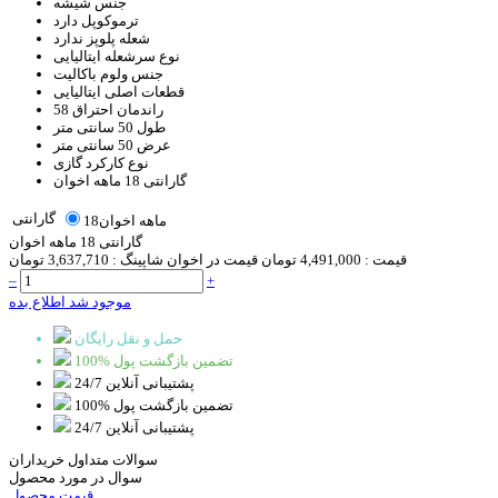
جنس
شیشه
ترموکوپل
دارد
شعله پلوپز
ندارد
نوع سرشعله
ایتالیایی
جنس ولوم
باکالیت
قطعات اصلی
ایتالیایی
راندمان احتراق
58
طول
50 سانتی متر
عرض
50 سانتی متر
نوع کارکرد
گازی
گارانتی
18 ماهه اخوان
گارانتی
18ماهه اخوان
گارانتی 18 ماهه اخوان
قیمت :
4,491,000 تومان
قیمت در اخوان شاپینگ :
3,637,710 تومان
–
+
موجود شد اطلاع بده
حمل و نقل رایگان
100% تضمین بازگشت پول
پشتیبانی آنلاین 24/7
100% تضمین بازگشت پول
پشتیبانی آنلاین 24/7
سوالات متداول خریداران
سوال در مورد محصول
قیمت محصول