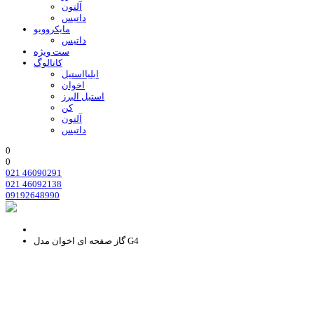
آلتون
داتیس
مایکروویو
داتیس
ست ویژه
کاتالوگ
ایلیااستیل
اخوان
استیل البرز
کن
آلتون
داتیس
0
0
021 46090291
021 46092138
09192648990
گاز صفحه ای اخوان مدل G4