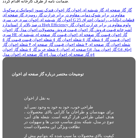
ضمانت نامه از طرف کارخانه اقدام گردد.
گاز
گاز صفحه ای
گاز شیشه ای
اخوان
گاز اخوان
فندک نسوز اتوماتیک
ترموکوپل
مقاوم در برابر شوک دمایی
مقاوم در برابر حرارت
گاز رومیزی
گاز صفحه ای
قطعات ایتالیایی
راندمان احتراق 25
سری G
اخوان
گاز شیشه ای اخوان
سری جی
ولوم مقاوم در برابر حرارت
اخوان گاز
High Efficiency
درصد بالاتر از استاندارد
آشپزخانه
قیمت فروش گاز اخوان
قیمت فروش محصولات اخوان
مدل گاز اخوان
گاز اخوان قیمت
گاز صفحه ای اخوان قیمت
گاز صفحه ای شیشه ای
سری HE
اخوان قیمت
گاز 4 شعله
گاز 4 شعله اخوان
گاز 4 شعله اخوان قیمت
قیمت گاز 4
شعله اخوان
گاز صفحه ای ۴ شعله اخوان
قیمت گاز صفحه ای ۴ شعله اخوان
گاز
اجاق
گاز اخوان مدل G4
گاز اخوان G4
صفحه ای اخوان 4 شعله
خرید گاز 4 شعله
گاز صفحه ای اخوان مدل g4
گاز صفحه ای اخوان مدل g4
توضیحات مختصر درباره گاز صفحه ای اخوان
به نقل از اخوان
طراحی خوب، خود به خود به وجود نمی آید
برای مهندسان و طراحان ما کارایی بالای محصولات ،
هدف اصلی طراحی قرار گرفته است. شعله های آبی،
تنوع در مدل، شبکه بندی مناسب چدنی ها و سهولت در
نظافت ویژگی این محصولات است
کیفیت بالای محصولات ما سبب شده که بتوانیم بیش از