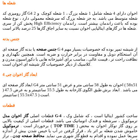
شعله ها
گاز رومیزی کد G4 اخوان دارای 4 شعله شامل 1 شعله بزرگ ، 1 شعله کوچک و 2
شعله متوسط می باشد. به جز شعله بزرگ که سرشعله معمولی دارد ، نوع شعله
پخش کن از سری High Efficiency بوده که باعث راندمان بیشتر است. راندمان
شعله ها در گازهای ایتالیایی اخوان نسبت به سایر اجاق گازها 25 درصد بالاتر است.
جنس بدنه
جنس صفحه
یا بدنه گاز صفحه ای G 4 از شیشه تمپر بوده که خصوصیات بسیار مهم
آن استحکام دوبل و مقاومت در برابر حرارت و ضربه است. همچنین نگهداری و
نظافت راحت تر ، قیمت عالی ، مناسب برای آشپزخانه هایی با دکوراسیون مدرن و
کلاسیک از دیگر خصوصیات گاز شیشه ای اخوان است.
ابعاد گاز اخوان جی 4
ابعاد گاز صفحه ای G4 اخوان به طول 58 سانتی متر و عرض 51 سانتی متر ( 58x51
) می باشد . ابعاد برش طبق الگوی کارخانه به طول 55.5 سانتیمتر و به عرض 47.5
سانتیمتر ( 55.5x47.5 ) است.
قطعات
ساخت کشور ایتالیا است ، که شامل وک ،
G-4
قطعات اصلی
گاز اخوان مدل
ترموکوپل ، سرشعله و فندک اتوماتیک می باشد. قطعات اصلی از کیفیت بالایی
) بر روی گاز توکار اخوان به محض
TOP TIME
(
برخوردار است .
ترموکوپل
خاموش شدن شعله بر اثر باد ، قرار گرفتن در آب یا خیس شدن بیش از اندازه
سریعا عمل نموده و اقدام به قطع گاز شهری می نماید.
محافظ صفحه چدن
، تراز