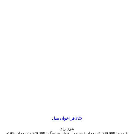
فر اخوان مدل F25
بدون رای
قیمت :
31,630,000 تومان
قیمت در اخوان شاپینگ :
25,620,300 تومان
-19%