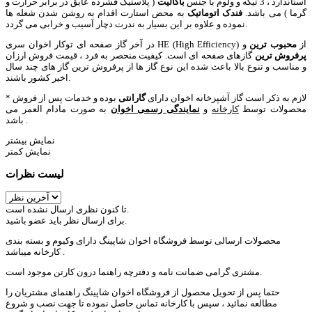
استاندارد ، 3 تیکه و ولوم با جنس
باکالیت
( پلاستیک فشرده عایق در برابر حرارت و
گرما ) می باشد.
فندک اتوماتیک
به محض استارت اقدام به روشن شدن شعله ها
نموده و علاوه بر این بسیار به ندرت دچار آسیب و خرابی می گردد.
در آخر گاز صفحه ای توکار اخوان سری HE (High Efficiency) از
محبوب ترین
و
پرفروش ترین
گازهای صفحه ای است. کیفیت منحصر به فرد ، قیمت فروش ارزان
و مناسب و تنوع بالا باعث شده این نوع گاز ها از پرفروش ترین گاز های چند سال
اخیر کشور باشند.
* لازم به ذکر است گاز آشپزخانه اخوان دارای
گارانتی
بوده و خدمات پس از فروش
محصولات توسط
کارخانه
و
نمایندگی رسمی اخوان
به صورت مادام العمر می
باشد .
نمایش بیشتر
نمایش کمتر
لیست نظرات
تا کنون نظری ارسال نشده است.
برای ارسال نظر باید عضو باشید.
محصولات ارسالی توسط فروشگاه اخوان شاپینگ دارای وکیوم و بسته بندی
کارخانه میباشد .
مشتری گرامی ضمانت نامه و دفترچه راهنما درون کارتن موجود است.
حتما پس از تحویل محصول از فروشگاه اخوان شاپینگ راهنمای مشتریان را
مطالعه نمائید ، سپس با کارخانه تماس حاصل نموده تا جهت نصب و شروع