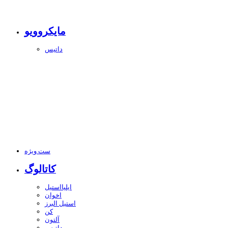
مایکروویو
داتیس
ست ویژه
کاتالوگ
ایلیااستیل
اخوان
استیل البرز
کن
آلتون
داتیس