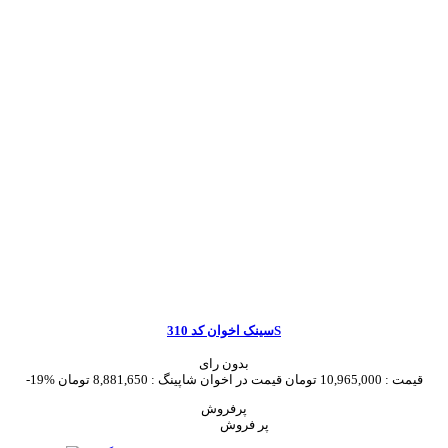
سینک اخوان کد 310S
بدون رای
قیمت :
10,965,000 تومان
قیمت در اخوان شاپینگ :
8,881,650 تومان
-19%
پرفروش