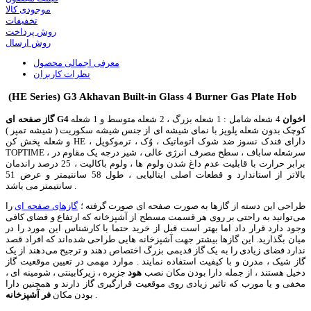
موجودی کالا
تخفیفات
روش پرداخت
روش ارسال
معرفی اجمالی محصول
نظرات کاربران
(HE Series) G3 Akhavan Built-in Glass 4 Burner Gas Plate Hob
G4 اخوان
4 شعله شامل : 1 شعله بزرگ ، 2 شعله متوسط و 1 شعله
گاز صفحه ای
کوچک بدون شعله پلوپز با نمای شیشه ای از جنس شیشه سکوریت ( شیشه تمپر )
و شعله پخش کن HE ، دارای فندک نسوز ضد شوک اتوماتیک ، وُک ، ترموکوپل
TOPTIME ، سرشعله ساباف ، سطح مصرف انرژی عالی ، شیر درجه یک مقاوم در
برابر حرارت با قابلیت عدم داغ شدن ولوم ها ، ولوم باکالیت ، 25 درصد راندمان
بالاتر از استاندارد و قطعات اصلی ایتالیایی ، طول 58 سانتیمتر و عرض 51
سانتیمتر می باشد .
طراحی این دسته از گازها به صورت صفحه ای صورت گرفته ؛
گازهای صفحه ای
را
می‌توانید به راحتی بر روی هر قسمت مسطح از آشپزخانه که ارتفاع و فضای کافی
وجود دارد قرار داد اما بهتر است قبل از خرید حتما با کارشناس این مورد را در
میان بگذارید. این گازها بیشتر جهت آشپزخانه هایی طراحی شده‌اند که افراد قصد
ندارد فضای زیادی را به یک گاز قدیمی بزرگ اختصاص دهند و ترجیح می‌دهند از یک
گاز شیک ، مدرن و با کیفیت استفاده نمایند . موارد مهمی در تعیین موقعیت گاز
دخیل هستند ، از جمله دارا بودن مکان نصب
هود
جزیره ، زیرکابینتی ، شومینه ای ،
مخفی و یا مورب که تاثیر زیادی روی موقعیت قرارگیری گاز دارند و همچنین دارا
.
بودن مکان
فر آشپزخانه