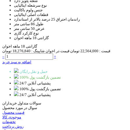
شعله پلوپز
دارد
نوع سرشعله
ایتالیایی
جنس ولوم
باکالیت
قطعات اصلی
ایتالیایی
راندمان احتراق
25 درصد بالاتر از استاندارد
طول
86 سانتی متر
عرض
50 سانتی متر
نوع کارکرد
گازی
گارانتی
18 ماهه اخوان
گارانتی 18 ماهه اخوان
قیمت :
22,564,000 تومان
قیمت در اخوان شاپینگ :
18,276,840 تومان
–
+
اضافه به سبد خرید
حمل و نقل رایگان
100% تضمین بازگشت پول
پشتیبانی آنلاین 24/7
100% تضمین بازگشت پول
پشتیبانی آنلاین 24/7
سوالات متداول خریداران
سوال در مورد محصول
قیمت محصول
موجودی کالا
تخفیفات
روش پرداخت