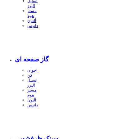
استیل
البرز
مستر
هوم
آلتون
داتیس
گاز صفحه ای
اخوان
کن
استیل
البرز
مستر
هوم
آلتون
داتیس
سینک ظرفشویی