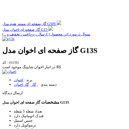
گاز صفحه ای مستر هوم مدل G506
گاز صفحه ای اخوان مدل G15
سوال درمورد این محصول ( ارسال ، پرداخت ، تخفیف و ...)
گاز صفحه ای اخوان مدل G13S
کد :
(G13S)
کالا در انبار اخوان شاپینگ موجود است
برند :
اخوان
دسته بندی :
,
گاز
,
گاز اخوان
ارسال دیدگاه
مشخصات
گاز صفحه ای اخوان مدل G13S
تعداد شعله
5 شعله
فندک اتوماتیک
دارد
جنس
استیل
ترموکوپل
دارد