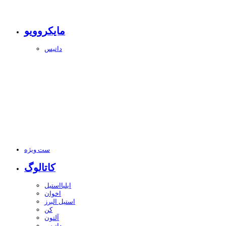
مایکروویو
داتیس
ست ویژه
کاتالوگ
ایلیااستیل
اخوان
استیل البرز
کن
آلتون
داتیس