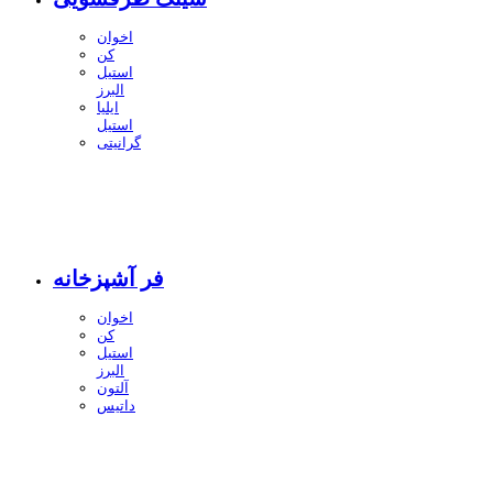
اخوان
کن
استیل
البرز
ایلیا
استیل
گرانیتی
فر آشپزخانه
اخوان
کن
استیل
البرز
آلتون
داتیس