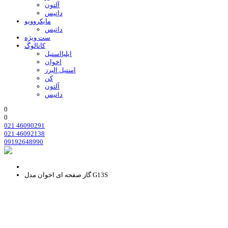
آلتون
داتیس
مایکروویو
داتیس
ست ویژه
کاتالوگ
ایلیااستیل
اخوان
استیل البرز
کن
آلتون
داتیس
0
0
021 46090291
021 46092138
09192648990
گاز صفحه ای اخوان مدل G13S