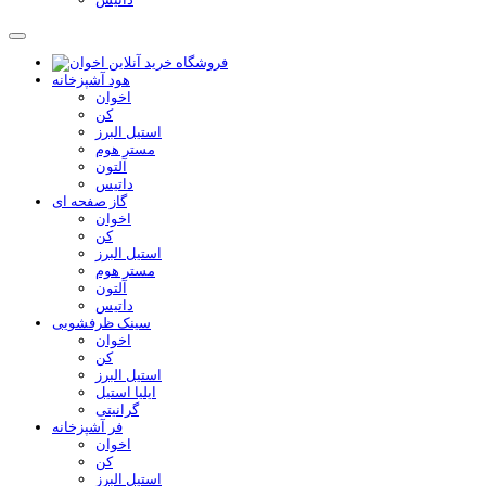
هود آشپزخانه
اخوان
کن
استیل البرز
مستر هوم
آلتون
داتیس
گاز صفحه ای
اخوان
کن
استیل البرز
مستر هوم
آلتون
داتیس
سینک ظرفشویی
اخوان
کن
استیل البرز
ایلیا استیل
گرانیتی
فر آشپزخانه
اخوان
کن
استیل البرز