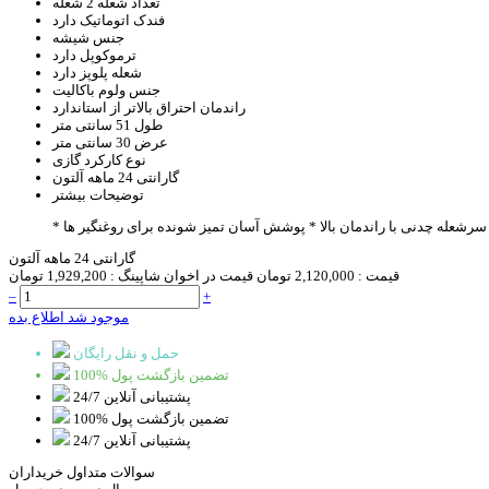
تعداد شعله
2 شعله
فندک اتوماتیک
دارد
جنس
شیشه
ترموکوپل
دارد
شعله پلوپز
دارد
جنس ولوم
باکالیت
راندمان احتراق
بالاتر از استاندارد
طول
51 سانتی متر
عرض
30 سانتی متر
نوع کارکرد
گازی
گارانتی
24 ماهه آلتون
توضیحات بیشتر
* سرشعله چدنی با راندمان بالا
* پوشش آسان تمیز شونده برای روغنگیر ها
گارانتی 24 ماهه آلتون
قیمت :
2,120,000 تومان
قیمت در اخوان شاپینگ :
1,929,200 تومان
–
+
موجود شد اطلاع بده
حمل و نقل رایگان
100% تضمین بازگشت پول
پشتیبانی آنلاین 24/7
100% تضمین بازگشت پول
پشتیبانی آنلاین 24/7
سوالات متداول خریداران