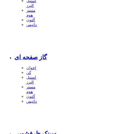
استیل
البرز
مستر
هوم
آلتون
داتیس
گاز صفحه ای
اخوان
کن
استیل
البرز
مستر
هوم
آلتون
داتیس
سینک ظرفشویی