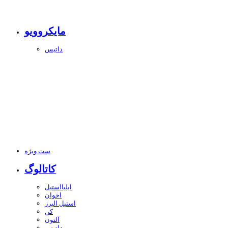
مایکروویو
داتیس
ست ویژه
کاتالوگ
ایلیااستیل
اخوان
استیل البرز
کن
آلتون
داتیس