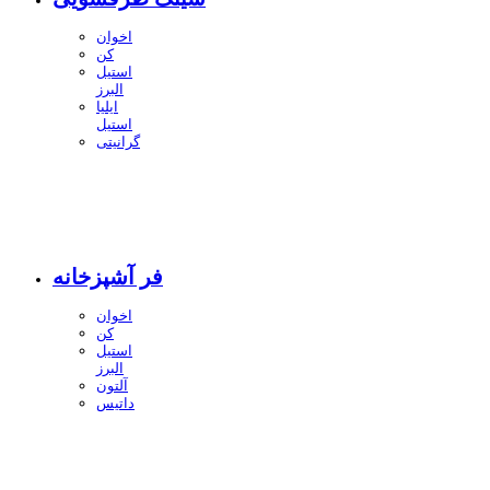
اخوان
کن
استیل
البرز
ایلیا
استیل
گرانیتی
فر آشپزخانه
اخوان
کن
استیل
البرز
آلتون
داتیس