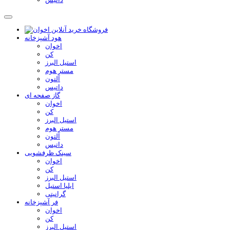
هود آشپزخانه
اخوان
کن
استیل البرز
مستر هوم
آلتون
داتیس
گاز صفحه ای
اخوان
کن
استیل البرز
مستر هوم
آلتون
داتیس
سینک ظرفشویی
اخوان
کن
استیل البرز
ایلیا استیل
گرانیتی
فر آشپزخانه
اخوان
کن
استیل البرز