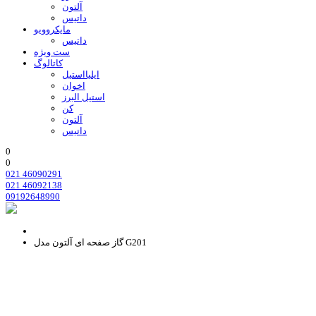
آلتون
داتیس
مایکروویو
داتیس
ست ویژه
کاتالوگ
ایلیااستیل
اخوان
استیل البرز
کن
آلتون
داتیس
0
0
021 46090291
021 46092138
09192648990
گاز صفحه ای آلتون مدل G201