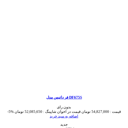
فر داتیس مدل DF675S
بدون رای
قیمت :
54,827,000 تومان
قیمت در اخوان شاپینگ :
52,085,650 تومان
-5%
اضافه به سبد خرید
جدید