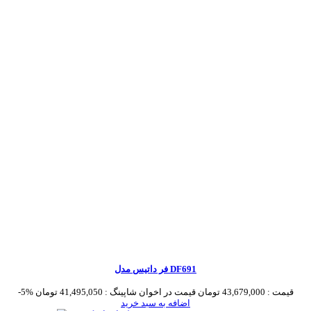
فر داتیس مدل DF691
قیمت :
43,679,000 تومان
قیمت در اخوان شاپینگ :
41,495,050 تومان
-5%
اضافه به سبد خرید