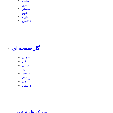
استیل
البرز
مستر
هوم
آلتون
داتیس
گاز صفحه ای
اخوان
کن
استیل
البرز
مستر
هوم
آلتون
داتیس
سینک ظرفشویی