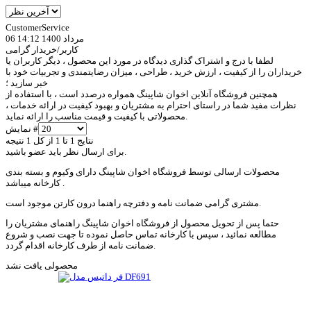
CustomerService
06 مرداد 1400 14:12
کاربر/خریدار گرامی
لطفا با درج و اشتراک گذاری دیدگاه در مورد این محصول ، دیگر کاربران یا
خریداران را از کیفیت ، ارزش خرید ، طراحی ، میزان رضایتمندی و تجربیات خود با
خبر سازید ؛
همچنین فروشگاه آنلاین اخوان شاپینگ همواره درصدد است ، با استفاده از
نظرات مفید شما در راستای احترام به مشتریان و بهبود کیفیت در ارائه خدمات ،
محصولاتی با کیفیت و قیمت مناسب را ارائه نماید.
نمایش #
نتایج 1 تا 1 از کل 1 نتیجه
برای ارسال نظر باید عضو باشید.
محصولات ارسالی توسط فروشگاه اخوان شاپینگ دارای وکیوم و بسته بندی
کارخانه میباشد .
مشتری گرامی ضمانت نامه و دفترچه راهنما درون کارتن موجود است.
حتما پس از تحویل محصول از فروشگاه اخوان شاپینگ راهنمای مشتریان را
مطالعه نمائید ، سپس با کارخانه تماس حاصل نموده تا جهت نصب و شروع
ضمانت نامه از طرف کارخانه اقدام گردد.
محصولی یافت نشد