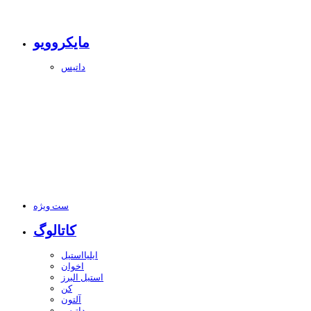
مایکروویو
داتیس
ست ویژه
کاتالوگ
ایلیااستیل
اخوان
استیل البرز
کن
آلتون
داتیس