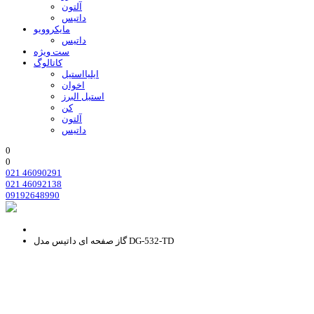
آلتون
داتیس
مایکروویو
داتیس
ست ویژه
کاتالوگ
ایلیااستیل
اخوان
استیل البرز
کن
آلتون
داتیس
0
0
021 46090291
021 46092138
09192648990
گاز صفحه ای داتیس مدل DG-532-TD