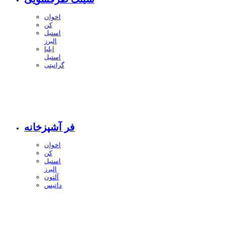
اخوان
کن
استیل
البرز
ایلیا
استیل
گرانیتی
فر آشپزخانه
اخوان
کن
استیل
البرز
آلتون
داتیس