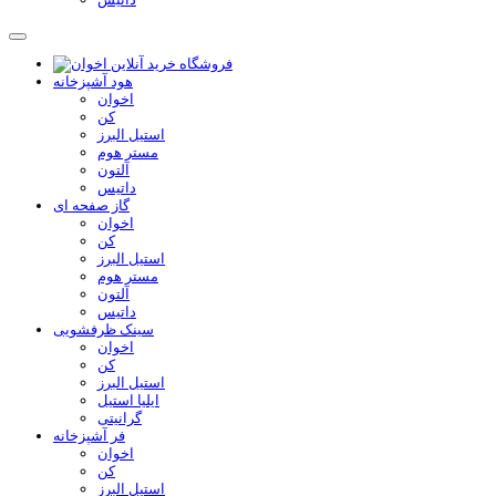
هود آشپزخانه
اخوان
کن
استیل البرز
مستر هوم
آلتون
داتیس
گاز صفحه ای
اخوان
کن
استیل البرز
مستر هوم
آلتون
داتیس
سینک ظرفشویی
اخوان
کن
استیل البرز
ایلیا استیل
گرانیتی
فر آشپزخانه
اخوان
کن
استیل البرز