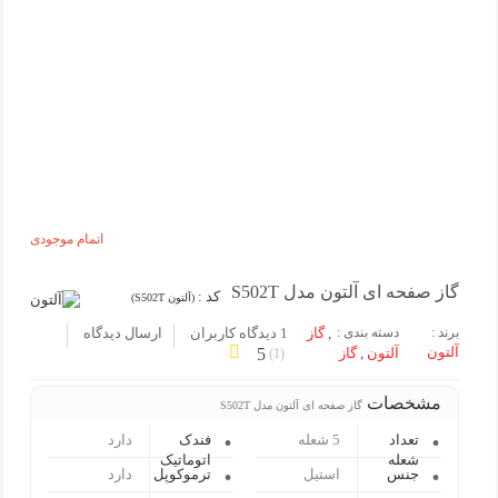
اتمام موجودی
گاز صفحه ای آلتون مدل S502T
کد :
(آلتون S502T)
برند :
دسته بندی :
,
گاز
1 دیدگاه کاربران
ارسال دیدگاه
آلتون
آلتون
,
گاز
5
)
1
(
مشخصات
گاز صفحه ای آلتون مدل S502T
تعداد
5 شعله
فندک
دارد
شعله
اتوماتیک
جنس
استیل
ترموکوپل
دارد