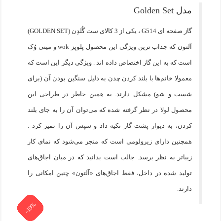
مراجعه نمایید.
مدل Golden Set
گاز صفحه ای G514 ، یکی از 3 کالای ست گُلدِن (GOLDEN SET)
آلتون که جذاب ترین ویژگی این محصول پلوپز wok و مینی وُک
است که به این گاز اختصاص داده اند . ویژگی دیگر این است که
معمولا خانم‌ها با بلند کردن چدن به دلیل سنگین بودن آن (برای
شست و شو) مشکل دارند. به همین خاطر در طراحی این
محصول لولا در نظر گرفته شده که می‌توان آن را به جای بلند
کردن، به دیوار پشت گاز تکیه داد و سپس آن را تمیز کرد .
همچنین دارای زیرولومی است که منجر می‌شود که نمای کار
زیباتر به نظر برسد. جالب است بدانید که در میان اجاق‌های
تولید شده در داخل، فقط اجاق‌های «آلتون» چنین امکانی را
دارند.
-19%
-19%
-19%
-19%
-19%
-19%
-19%
-19%
-19%
-5%
-5%
-5%