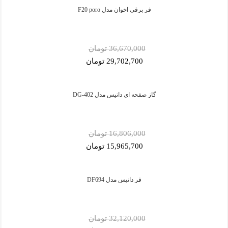
فر برقی اخوان مدل F20 poro
36,670,000 تومان
29,702,700 تومان
گاز صفحه ای داتیس مدل DG-402
16,806,000 تومان
15,965,700 تومان
فر داتیس مدل DF694
32,120,000 تومان