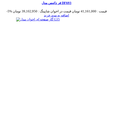
فر داتیس مدل DF693
قیمت :
41,161,000 تومان
قیمت در اخوان شاپینگ :
39,102,950 تومان
-5%
اضافه به سبد خرید