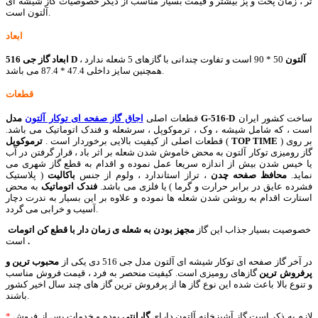
تر ، زمان پخت و پز بیشتر و قیمت بسیار مناسب از دیگر خصوصیات گاز شیشه ای
آلتون است.
ابعاد
ابعاد گاز جی 516 D آلتون
50 * 90 است و تفاوت چندانی با گازهای 5 شعله ندارد ،
همچنین سایز داخلی 47.4 * 87.4 می باشد.
قطعات
ساخت کشور ایران
G-516-D
قطعات اصلی
اجاق گاز صفحه ای توکار آلتون
مدل
است ، که شامل شیشه ، وک ، ترموکوپل ، سرشعله و فندک اتوماتیک می باشد.
) بر روی
TOP TIME
(
قطعات اصلی از کیفیت بالایی برخوردار است .
ترموکوپل
گاز رومیزی توکار آلتون به محض خاموش شدن شعله بر اثر باد ، قرار گرفتن در آب
یا خیس شدن بیش از اندازه سریعا عمل نموده و اقدام به قطع گاز شهری می
نماید.
محافظ صفحه چدن
، تراز استاندارد ، ولوم از جنس
باکالیت
( پلاستیک
فشرده عایق در برابر حرارت و گرما ) یا فلزی می باشد.
فندک اتوماتیک
به محض
استارت اقدام به روشن شدن شعله ها نموده و علاوه بر این بسیار به ندرت دچار
آسیب و خرابی می گردد.
خصوصیت بسیار جذاب این گاز
مجهز بودن به شعله ی زمان دار با قطع کن اتومات
.
است
در آخر گاز صفحه ای توکار شیشه ای آلتون مدل جی 516 دی یکی از
محبوب ترین و
پرفروش ترین
گازهای رومیزی است. کیفیت منحصر به فرد ، قیمت فروش مناسب
و تنوع بالا باعث شده این نوع گاز ها از پرفروش ترین گاز های چند سال اخیر کشور
باشند.
لازم به ذکر است گاز آشپزخانه آلتون دارای
گارانتی
بوده و خدمات پس از فروش
*