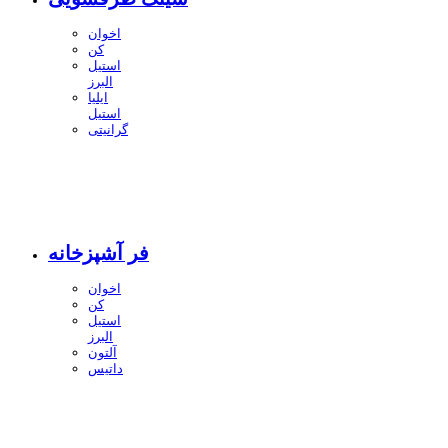
اخوان
کن
استیل
البرز
ایلیا
استیل
گرانیتی
فر آشپزخانه
اخوان
کن
استیل
البرز
آلتون
داتیس