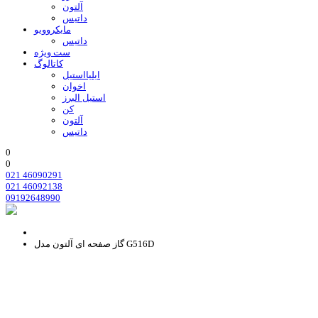
آلتون
داتیس
مایکروویو
داتیس
ست ویژه
کاتالوگ
ایلیااستیل
اخوان
استیل البرز
کن
آلتون
داتیس
0
0
021 46090291
021 46092138
09192648990
گاز صفحه ای آلتون مدل G516D