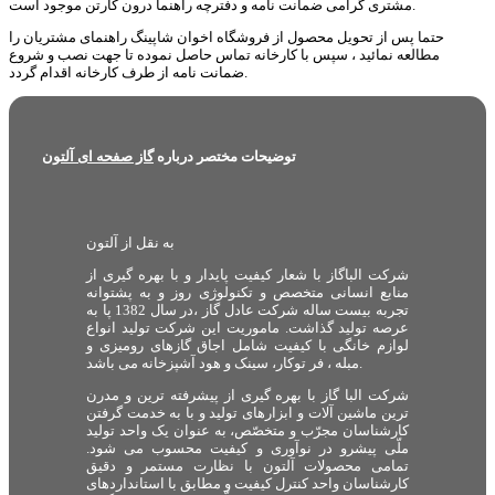
مشتری گرامی ضمانت نامه و دفترچه راهنما درون کارتن موجود است.
حتما پس از تحویل محصول از فروشگاه اخوان شاپینگ راهنمای مشتریان را
مطالعه نمائید ، سپس با کارخانه تماس حاصل نموده تا جهت نصب و شروع
ضمانت نامه از طرف کارخانه اقدام گردد.
توضیحات مختصر درباره
گاز صفحه ای آلتون
به نقل از آلتون
شرکت الباگاز با شعار کیفیت پایدار و با بهره گیری از
منابع انسانی متخصص و تکنولوژی روز و به پشتوانه
تجربه بیست ساله شرکت عادل گاز ،در سال 1382 پا به
عرصه تولید گذاشت. ماموریت این شرکت تولید انواع
لوازم خانگی با کیفیت شامل اجاق گازهای رومیزی و
مبله ، فر توکار، سینک و هود آشپزخانه می باشد.
شرکت البا گاز با بهره گیری از پیشرفته ترین و مدرن
ترین ماشین آلات و ابزارهای تولید و با به خدمت گرفتن
کارشناسان مجرّب و متخصّص، به عنوان یک واحد تولید
ملّی پیشرو در نوآوری و کیفیت محسوب می شود.
تمامی محصولات آلتون با نظارت مستمر و دقیق
کارشناسان واحد کنترل کیفیت و مطابق با استانداردهای