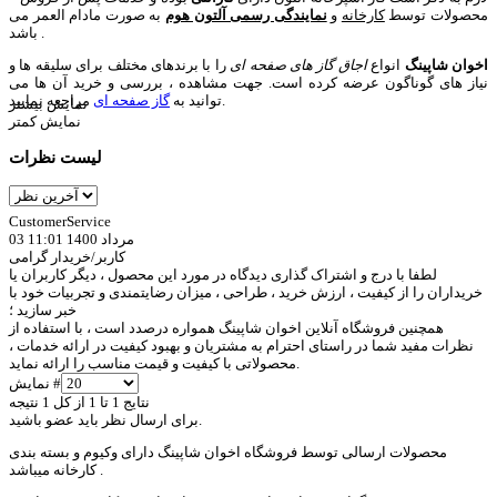
محصولات توسط
کارخانه
و
نمایندگی رسمی آلتون هوم
به صورت مادام العمر می
باشد .
اخوان شاپینگ
انواع
اجاق گاز های صفحه ای
را با برندهای مختلف برای سلیقه ها و
نیاز های گوناگون عرضه کرده است. جهت مشاهده ، بررسی و خرید آن ها می
مراجعه نمایید.
توانید به
گاز صفحه ای
نمایش بیشتر
نمایش کمتر
لیست نظرات
CustomerService
03 مرداد 1400 11:01
کاربر/خریدار گرامی
لطفا با درج و اشتراک گذاری دیدگاه در مورد این محصول ، دیگر کاربران یا
خریداران را از کیفیت ، ارزش خرید ، طراحی ، میزان رضایتمندی و تجربیات خود با
خبر سازید ؛
همچنین فروشگاه آنلاین اخوان شاپینگ همواره درصدد است ، با استفاده از
نظرات مفید شما در راستای احترام به مشتریان و بهبود کیفیت در ارائه خدمات ،
محصولاتی با کیفیت و قیمت مناسب را ارائه نماید.
نمایش #
نتایج 1 تا 1 از کل 1 نتیجه
برای ارسال نظر باید عضو باشید.
محصولات ارسالی توسط فروشگاه اخوان شاپینگ دارای وکیوم و بسته بندی
کارخانه میباشد .