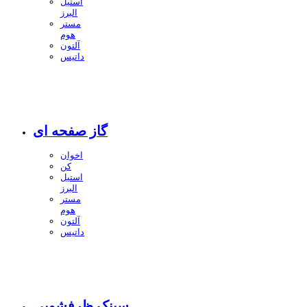
استیل
البرز
مستر
هوم
آلتون
داتیس
گاز صفحه ای
اخوان
کن
استیل
البرز
مستر
هوم
آلتون
داتیس
سینک ظرفشویی