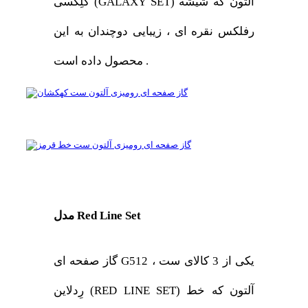
گَلِکسی (GALAXY SET) آلتون که شیشه
رفلکس نقره ای ، زیبایی دوچندان به این
محصول داده است .
مدل Red Line Set
گاز صفحه ای G512 ، یکی از 3 کالای ست
رِدلاین (RED LINE SET) آلتون که خط