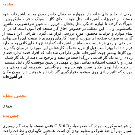
مقدمه
برخی از خانم های خانه دار همواره به دنبال خاص بودن محیط آشپزخانه خود
هستند. از تجهیزات آشپزخانه مثل هود ، اجاق گاز ، سینک ، فر ، مایکروویو ،
شیرآلات گرفته تا لوازم خانگی مثل یخچال ، فریزر ، ماشین ظرفشویی ، ماشین
لباسشویی و … . این مطلب در خصوص اجاق گاز صفحه ای آلتون است که در آن
تمام موارد و جزئیات محصول مورد بررسی قرار می گیرد . طراحی این دسته از
گازها به صورت
صفحه ای
صورت گرفته ؛ گازهای رومیزی یا صفحه ای را می‌توانید
به راحتی بر روی هر قسمت مسطح از آشپزخانه که ارتفاع و فضای کافی وجود دارد
قرار داد اما بهتر است قبل از خرید حتما با کارشناس این مورد را در میان بگذارید.
این گازها بیشتر جهت آشپزخانه هایی طراحی شده‌اند که افراد قصد ندارد فضای
زیادی را به یک گاز قدیمی بزرگ اختصاص دهند و ترجیح می‌دهند از یک گاز شیک ،
مدرن و با کیفیت استفاده نمایند . موارد مهمی در تعیین موقعیت گاز دخیل هستند ،
از جمله دارا بودن مکان نصب
هود
جزیره ، زیرکابینتی ، شومینه ای ، مخفی و یا
مورب که تاثیر زیادی روی موقعیت قرارگیری گاز دارند و همچنین دارا بودن مکان
.
فر آشپزخانه
محصول مشابه
بزودی
جنس بدنه
جنس صفحه
یا بدنه گاز رومیزی G 516 D از شیشه سکوریت بوده که خصوصیات
بسیار مهم آن ضد شوک و مقاوم بودن آن است. همچنین نگهداری و نظافت راحت