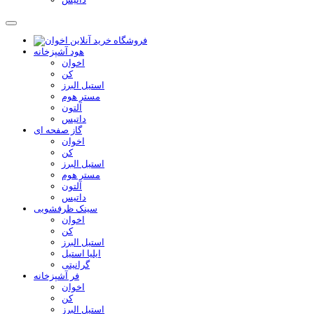
هود آشپزخانه
اخوان
کن
استیل البرز
مستر هوم
آلتون
داتیس
گاز صفحه ای
اخوان
کن
استیل البرز
مستر هوم
آلتون
داتیس
سینک ظرفشویی
اخوان
کن
استیل البرز
ایلیا استیل
گرانیتی
فر آشپزخانه
اخوان
کن
استیل البرز