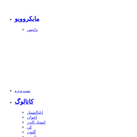
مایکروویو
داتیس
ست ویژه
کاتالوگ
ایلیااستیل
اخوان
استیل البرز
کن
آلتون
داتیس