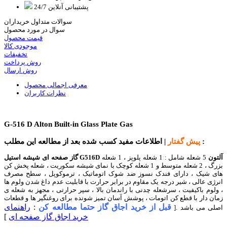
پشتیبانی آنلاین 24/7
سوالات متداول خریداران
سوال در مورد محصول
قیمت محصول
موجودی کالا
تخفیفات
روش پرداخت
روش ارسال
معرفی اجمالی محصول
نظرات کاربران
G-516 D Alton Built-in Glass Plate Gas
| اطلاعات مفید کسب شده بعد از مطالعه این مطلب :
پیش گفتار
G516D آلتون
5 شعله شامل : 1 شعله پلوپز ، 1 شعله
گاز صفحه ای شیشه استیل
بزرگ ، 2 شعله متوسط و 1 شعله کوچک با نمای شیشه سکوریت ، شعله پخش کن
های شیک ، دارای فندک نسوز ضد شوک اتوماتیک ، ترموکوپل ، سطح مصرف
انرژی عالی ، شیر درجه یک مقاوم در برابر حرارت با قابلیت عدم داغ شدن ولوم ها
، ولوم باکیفیت ، سرشعله چدنی با راندمان بالا ، سپر حرارتی ، مجهز به شعله ی
زمان دار با قطع کن اتومات ، پوشش آسان تمیز شونده برای روغنگیر ها و قطعات
قبل از خرید اجاق گاز حتما مطالعه کن
:
راهنمای
اصلی می باشد .[
خرید اجاق گاز صفحه ای
]