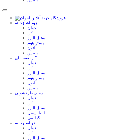
هود آشپزخانه
اخوان
کن
استیل البرز
مستر هوم
آلتون
داتیس
گاز صفحه ای
اخوان
کن
استیل البرز
مستر هوم
آلتون
داتیس
سینک ظرفشویی
اخوان
کن
استیل البرز
ایلیا استیل
گرانیتی
فر آشپزخانه
اخوان
کن
استیل البرز