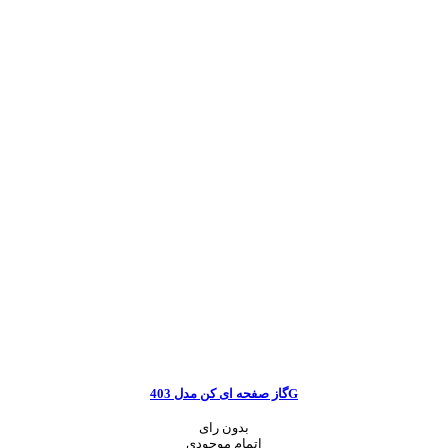
گاز صفحه ای کن مدل 403G
بدون رای
اتمام موجودی