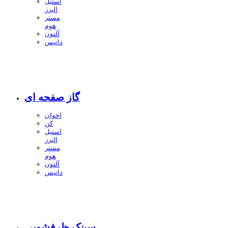
استیل
البرز
مستر
هوم
آلتون
داتیس
گاز صفحه ای
اخوان
کن
استیل
البرز
مستر
هوم
آلتون
داتیس
سینک ظرفشویی