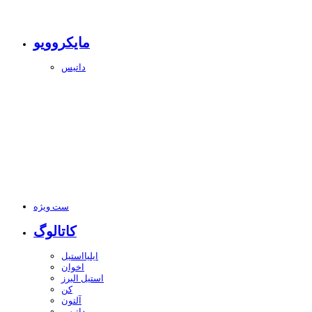
مایکروویو
داتیس
ست ویژه
کاتالوگ
ایلیااستیل
اخوان
استیل البرز
کن
آلتون
داتیس