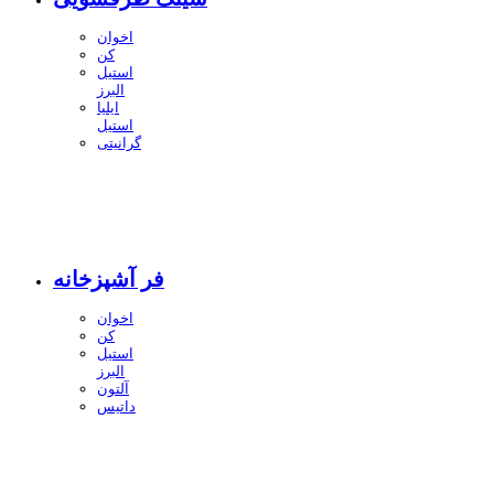
اخوان
کن
استیل
البرز
ایلیا
استیل
گرانیتی
فر آشپزخانه
اخوان
کن
استیل
البرز
آلتون
داتیس