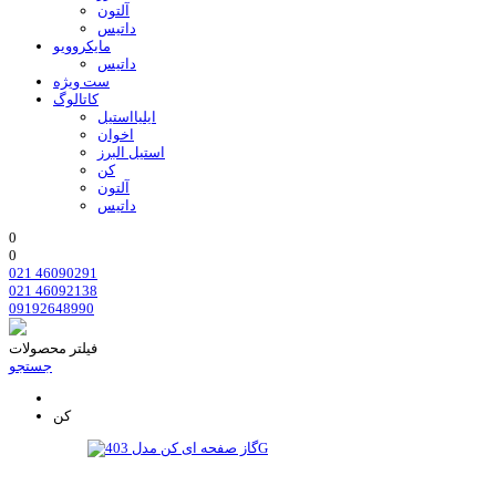
آلتون
داتیس
مایکروویو
داتیس
ست ویژه
کاتالوگ
ایلیااستیل
اخوان
استیل البرز
کن
آلتون
داتیس
0
0
021 46090291
021 46092138
09192648990
فیلتر محصولات
جستجو
کن