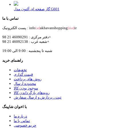
گاز صفحه ای آلتون مدل G601
تماس با ما
ir
akhavanshopping
پست الکترونیک : info
[at]
[dot]
دفتر مرکزی : 46090291 21 98+
شعبه غرب : 46092138 21 98+
شنبه تا پنجشنبه : 9:00 الی 19:00
راهنمای خرید
تخفیفات
قیمت گذاری
روش های پرداخت
محدوده ارسال
موجود بودن کالا
رویه‌های بازگرداندن کالا
ثبت ، پردازش و ارسال سفارش
با اخوان شاپینگ
درباره ما
تماس با ما
حریم خصوصی