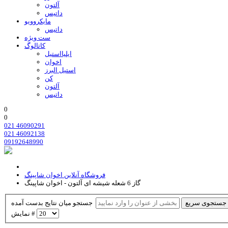
آلتون
داتیس
مایکروویو
داتیس
ست ویژه
کاتالوگ
ایلیااستیل
اخوان
استیل البرز
کن
آلتون
داتیس
0
0
021 46090291
021 46092138
09192648990
فروشگاه آنلاین اخوان شاپینگ
گاز 6 شعله شیشه ای آلتون - اخوان شاپینگ
جستجوی سریع
جستجو میان نتایج بدست آمده
نمایش #