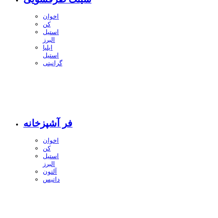
اخوان
کن
استیل
البرز
ایلیا
استیل
گرانیتی
فر آشپزخانه
اخوان
کن
استیل
البرز
آلتون
داتیس