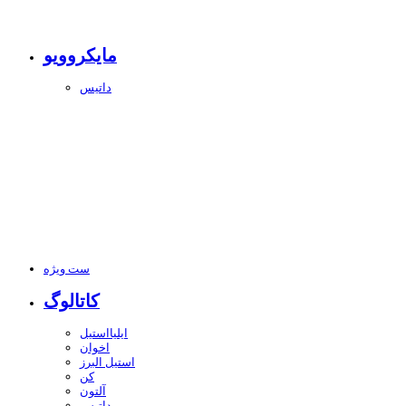
مایکروویو
داتیس
ست ویژه
کاتالوگ
ایلیااستیل
اخوان
استیل البرز
کن
آلتون
داتیس