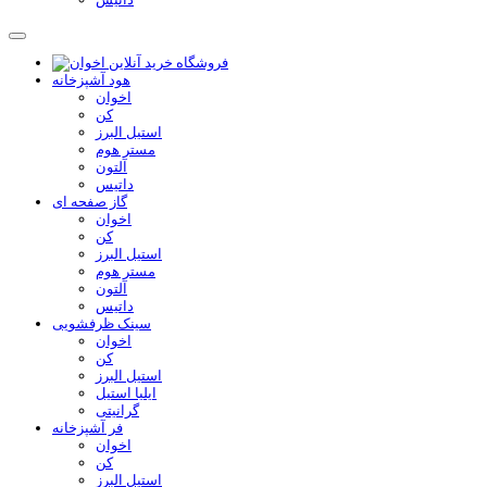
هود آشپزخانه
اخوان
کن
استیل البرز
مستر هوم
آلتون
داتیس
گاز صفحه ای
اخوان
کن
استیل البرز
مستر هوم
آلتون
داتیس
سینک ظرفشویی
اخوان
کن
استیل البرز
ایلیا استیل
گرانیتی
فر آشپزخانه
اخوان
کن
استیل البرز