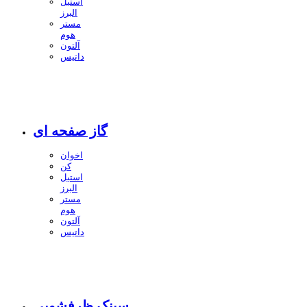
استیل
البرز
مستر
هوم
آلتون
داتیس
گاز صفحه ای
اخوان
کن
استیل
البرز
مستر
هوم
آلتون
داتیس
سینک ظرفشویی