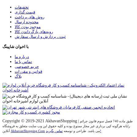
تخفیفات
قیمت گذاری
روش های پرداخت
محدوده ارسال
موجود بودن کالا
رویه‌های بازگرداندن کالا
ثبت ، پردازش و ارسال سفارش
با اخوان شاپینگ
درباره ما
تماس با ما
حریم خصوصی
قوانین و مقررات
بلاگ
Copyright © 2019-2021 AkhavanShopping
|
طبق ماده 740 فصل سوم قانون جرائم
رایانه هرگونه کپی برداری غیر مجاز ممنوع بوده و کلیه حقوق اين وب سايت متعلق به فروشگاه
تماس بگیرید!
می باشد. طراحی و توسعه
AkhavanShopping.Com
آنلاین