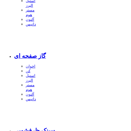
استیل
البرز
مستر
هوم
آلتون
داتیس
گاز صفحه ای
اخوان
کن
استیل
البرز
مستر
هوم
آلتون
داتیس
سینک ظرفشویی