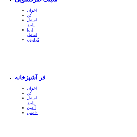
اخوان
کن
استیل
البرز
ایلیا
استیل
گرانیتی
فر آشپزخانه
اخوان
کن
استیل
البرز
آلتون
داتیس