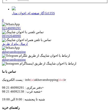
گاز صفحه ای اخوان مدل Gi135S
0
02146090291
09192648990
ارسال پیام از طریق
akhavanshopping
akhavanshopping
تماس با ما
ir
akhavanshopping
پست الکترونیک : info
[at]
[dot]
دفتر مرکزی : 46090291 21 98+
شعبه غرب : 46092138 21 98+
شنبه تا پنجشنبه : 9:00 الی 19:00
راهنمای خرید