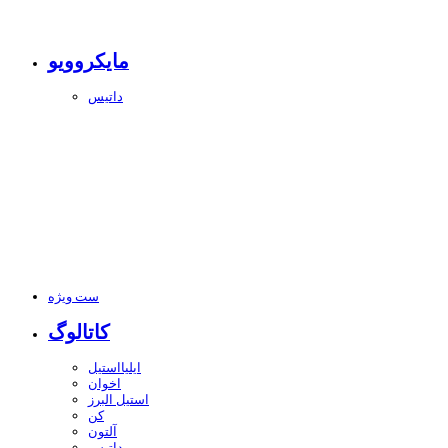
مایکروویو
داتیس
ست ویژه
کاتالوگ
ایلیااستیل
اخوان
استیل البرز
کن
آلتون
داتیس