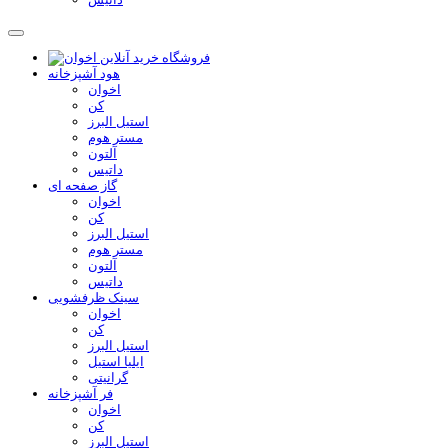
هود آشپزخانه
اخوان
کن
استیل البرز
مستر هوم
آلتون
داتیس
گاز صفحه ای
اخوان
کن
استیل البرز
مستر هوم
آلتون
داتیس
سینک ظرفشویی
اخوان
کن
استیل البرز
ایلیا استیل
گرانیتی
فر آشپزخانه
اخوان
کن
استیل البرز