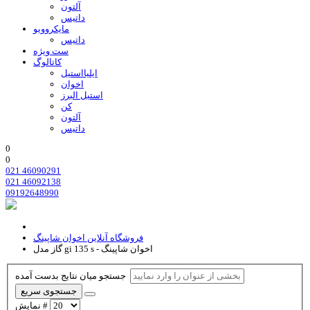
آلتون
داتیس
مایکروویو
داتیس
ست ویژه
کاتالوگ
ایلیااستیل
اخوان
استیل البرز
کن
آلتون
داتیس
0
0
021 46090291
021 46092138
09192648990
فروشگاه آنلاین اخوان شاپینگ
گاز مدل gi 135 s - اخوان شاپینگ
جستجو میان نتایج بدست آمده
جستجوی سریع
نمایش #