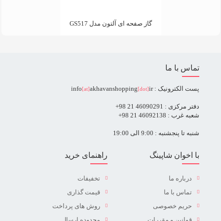
گاز صفحه ای آلتون مدل GS517
تماس با ما
پست الکترونیک : info
ir
akhavanshopping
[at]
[dot]
دفتر مرکزی : 46090291 21 98+
شعبه غرب : 46092138 21 98+
شنبه تا پنجشنبه : 9:00 الی 19:00
با اخوان شاپینگ
راهنمای خرید
درباره ما
تخفیفات
تماس با ما
قیمت گذاری
حریم خصوصی
روش های پرداخت
قوانین و مقررات
محدوده ارسال