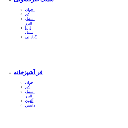
اخوان
کن
استیل
البرز
ایلیا
استیل
گرانیتی
فر آشپزخانه
اخوان
کن
استیل
البرز
آلتون
داتیس