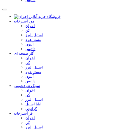
هود آشپزخانه
اخوان
کن
استیل البرز
مستر هوم
آلتون
داتیس
گاز صفحه ای
اخوان
کن
استیل البرز
مستر هوم
آلتون
داتیس
سینک ظرفشویی
اخوان
کن
استیل البرز
ایلیا استیل
گرانیتی
فر آشپزخانه
اخوان
کن
استیل البرز