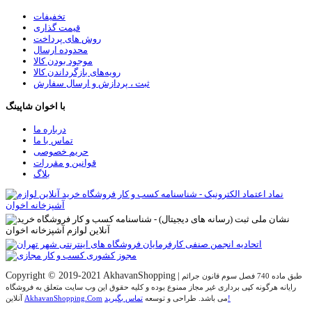
تخفیفات
قیمت گذاری
روش های پرداخت
محدوده ارسال
موجود بودن کالا
رویه‌های بازگرداندن کالا
ثبت ، پردازش و ارسال سفارش
با اخوان شاپینگ
درباره ما
تماس با ما
حریم خصوصی
قوانین و مقررات
بلاگ
Copyright © 2019-2021 AkhavanShopping
|
طبق ماده 740 فصل سوم قانون جرائم
رایانه هرگونه کپی برداری غیر مجاز ممنوع بوده و کلیه حقوق اين وب سايت متعلق به فروشگاه
تماس بگیرید!
می باشد. طراحی و توسعه
AkhavanShopping.Com
آنلاین