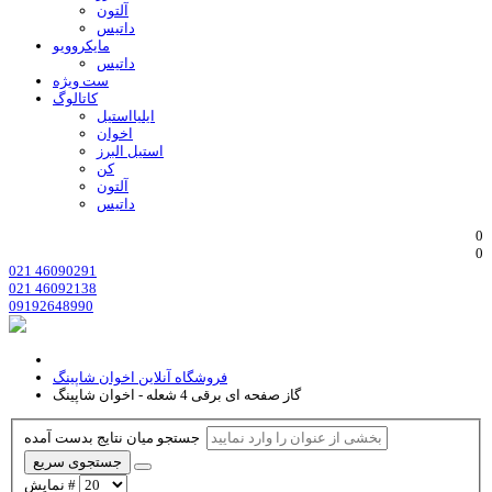
آلتون
داتیس
مایکروویو
داتیس
ست ویژه
کاتالوگ
ایلیااستیل
اخوان
استیل البرز
کن
آلتون
داتیس
0
0
021 46090291
021 46092138
09192648990
فروشگاه آنلاین اخوان شاپینگ
گاز صفحه ای برقی 4 شعله - اخوان شاپینگ
جستجو میان نتایج بدست آمده
جستجوی سریع
نمایش #