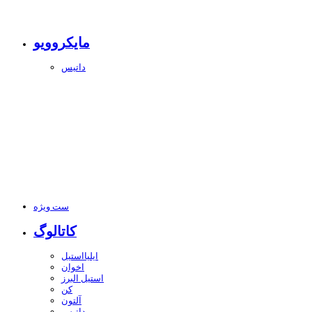
مایکروویو
داتیس
ست ویژه
کاتالوگ
ایلیااستیل
اخوان
استیل البرز
کن
آلتون
داتیس