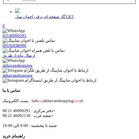
گاز صفحه ای برقی اخوان مدل GE3
0
02146090291
09192648990
ارسال پیام از طریق
akhavanshopping
akhavanshopping
تماس با ما
ir
akhavanshopping
پست الکترونیک : info
[at]
[dot]
دفتر مرکزی : 46090291 21 98+
شعبه غرب : 46092138 21 98+
شنبه تا پنجشنبه : 9:00 الی 19:00
راهنمای خرید