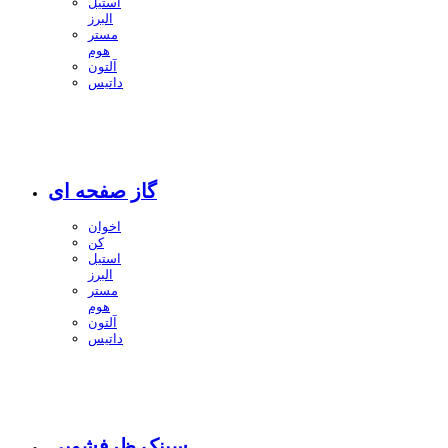
استیل
البرز
مستر
هوم
آلتون
داتیس
گاز صفحه ای
اخوان
کن
استیل
البرز
مستر
هوم
آلتون
داتیس
سینک ظرفشویی