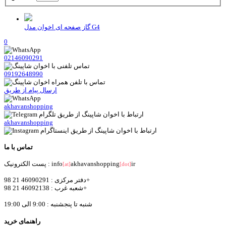
گاز صفحه ای اخوان مدل G4
0
02146090291
09192648990
ارسال پیام از طریق
akhavanshopping
akhavanshopping
تماس با ما
ir
akhavanshopping
پست الکترونیک : info
[at]
[dot]
دفتر مرکزی : 46090291 21 98+
شعبه غرب : 46092138 21 98+
شنبه تا پنجشنبه : 9:00 الی 19:00
راهنمای خرید