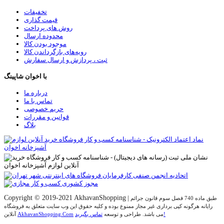
تخفیفات
قیمت گذاری
روش های پرداخت
محدوده ارسال
موجود بودن کالا
رویه‌های بازگرداندن کالا
ثبت ، پردازش و ارسال سفارش
با اخوان شاپینگ
درباره ما
تماس با ما
حریم خصوصی
قوانین و مقررات
بلاگ
Copyright © 2019-2021 AkhavanShopping
|
طبق ماده 740 فصل سوم قانون جرائم
رایانه هرگونه کپی برداری غیر مجاز ممنوع بوده و کلیه حقوق اين وب سايت متعلق به فروشگاه
تماس بگیرید!
می باشد. طراحی و توسعه
AkhavanShopping.Com
آنلاین