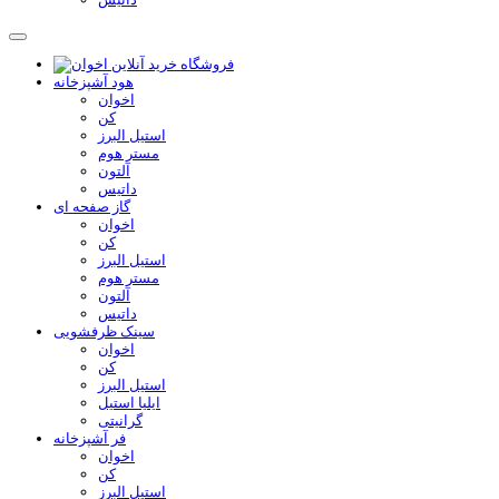
هود آشپزخانه
اخوان
کن
استیل البرز
مستر هوم
آلتون
داتیس
گاز صفحه ای
اخوان
کن
استیل البرز
مستر هوم
آلتون
داتیس
سینک ظرفشویی
اخوان
کن
استیل البرز
ایلیا استیل
گرانیتی
فر آشپزخانه
اخوان
کن
استیل البرز