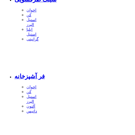
اخوان
کن
استیل
البرز
ایلیا
استیل
گرانیتی
فر آشپزخانه
اخوان
کن
استیل
البرز
آلتون
داتیس