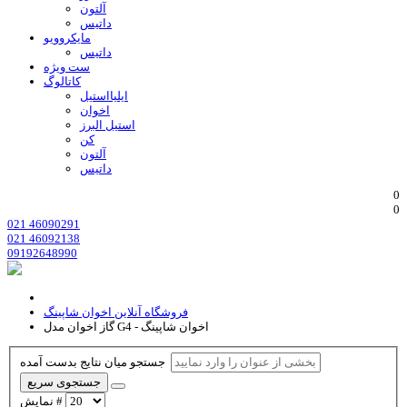
آلتون
داتیس
مایکروویو
داتیس
ست ویژه
کاتالوگ
ایلیااستیل
اخوان
استیل البرز
کن
آلتون
داتیس
0
0
021 46090291
021 46092138
09192648990
فروشگاه آنلاین اخوان شاپینگ
گاز اخوان مدل G4 - اخوان شاپینگ
جستجو میان نتایج بدست آمده
جستجوی سریع
نمایش #