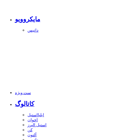
مایکروویو
داتیس
ست ویژه
کاتالوگ
ایلیااستیل
اخوان
استیل البرز
کن
آلتون
داتیس