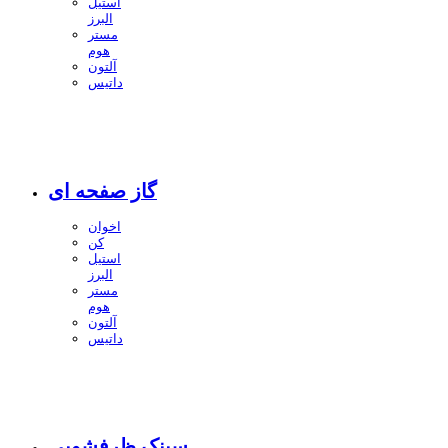
استیل
البرز
مستر
هوم
آلتون
داتیس
گاز صفحه ای
اخوان
کن
استیل
البرز
مستر
هوم
آلتون
داتیس
سینک ظرفشویی