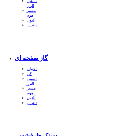
استیل
البرز
مستر
هوم
آلتون
داتیس
گاز صفحه ای
اخوان
کن
استیل
البرز
مستر
هوم
آلتون
داتیس
سینک ظرفشویی