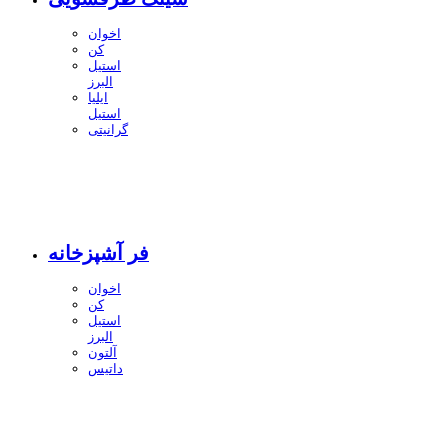
اخوان
کن
استیل
البرز
ایلیا
استیل
گرانیتی
فر آشپزخانه
اخوان
کن
استیل
البرز
آلتون
داتیس