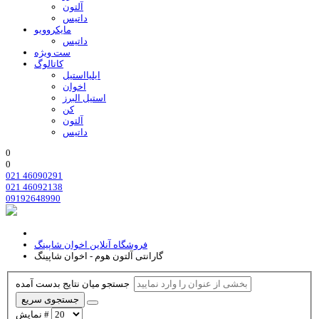
آلتون
داتیس
مایکروویو
داتیس
ست ویژه
کاتالوگ
ایلیااستیل
اخوان
استیل البرز
کن
آلتون
داتیس
0
0
021 46090291
021 46092138
09192648990
فروشگاه آنلاین اخوان شاپینگ
گارانتی آلتون هوم - اخوان شاپینگ
جستجو میان نتایج بدست آمده
جستجوی سریع
نمایش #