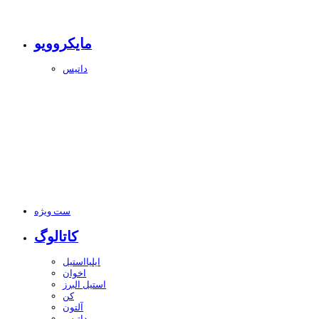
مایکروویو
داتیس
ست ویژه
کاتالوگ
ایلیااستیل
اخوان
استیل البرز
کن
آلتون
داتیس