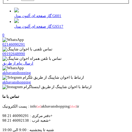
گاز صفحه ای آلتون مدل G601
گاز صفحه ای آلتون مدل GS517
0
02146090291
09192648990
ارسال پیام از طریق
akhavanshopping
akhavanshopping
تماس با ما
ir
akhavanshopping
پست الکترونیک : info
[at]
[dot]
دفتر مرکزی : 46090291 21 98+
شعبه غرب : 46092138 21 98+
شنبه تا پنجشنبه : 9:00 الی 19:00