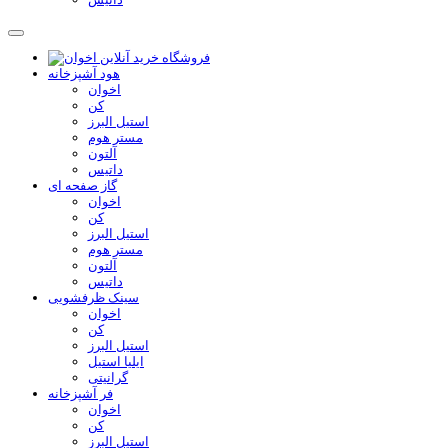
هود آشپزخانه
اخوان
کن
استیل البرز
مستر هوم
آلتون
داتیس
گاز صفحه ای
اخوان
کن
استیل البرز
مستر هوم
آلتون
داتیس
سینک ظرفشویی
اخوان
کن
استیل البرز
ایلیا استیل
گرانیتی
فر آشپزخانه
اخوان
کن
استیل البرز