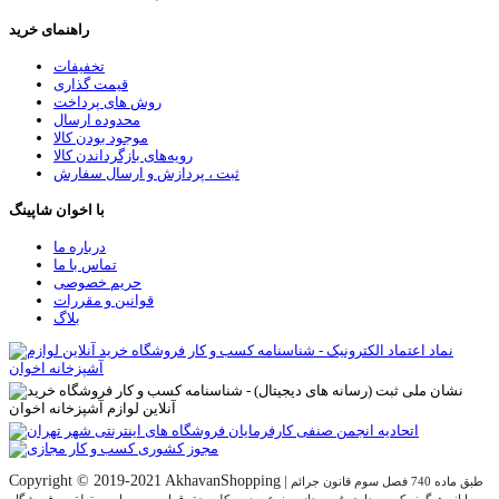
راهنمای خرید
تخفیفات
قیمت گذاری
روش های پرداخت
محدوده ارسال
موجود بودن کالا
رویه‌های بازگرداندن کالا
ثبت ، پردازش و ارسال سفارش
با اخوان شاپینگ
درباره ما
تماس با ما
حریم خصوصی
قوانین و مقررات
بلاگ
Copyright © 2019-2021 AkhavanShopping
|
طبق ماده 740 فصل سوم قانون جرائم