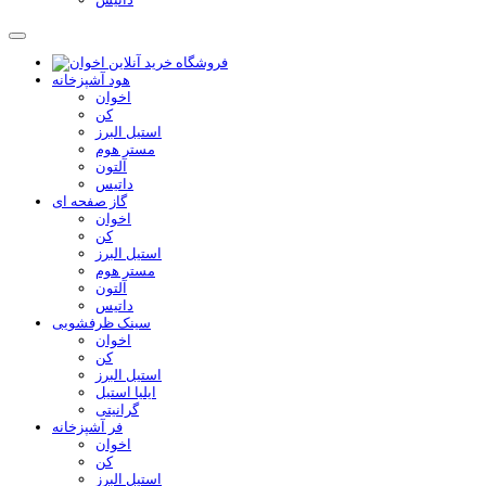
هود آشپزخانه
اخوان
کن
استیل البرز
مستر هوم
آلتون
داتیس
گاز صفحه ای
اخوان
کن
استیل البرز
مستر هوم
آلتون
داتیس
سینک ظرفشویی
اخوان
کن
استیل البرز
ایلیا استیل
گرانیتی
فر آشپزخانه
اخوان
کن
استیل البرز