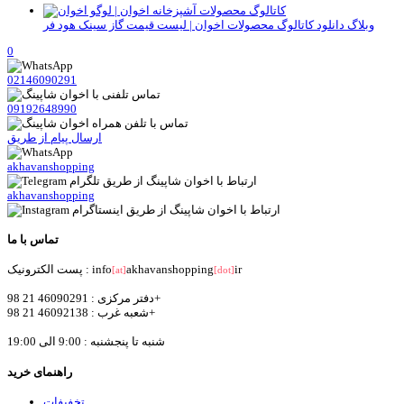
وبلاگ
دانلود کاتالوگ محصولات اخوان | لیست قیمت گاز سینک هود فر
0
02146090291
09192648990
ارسال پیام از طریق
akhavanshopping
akhavanshopping
تماس با ما
ir
akhavanshopping
پست الکترونیک : info
[at]
[dot]
دفتر مرکزی : 46090291 21 98+
شعبه غرب : 46092138 21 98+
شنبه تا پنجشنبه : 9:00 الی 19:00
راهنمای خرید
تخفیفات