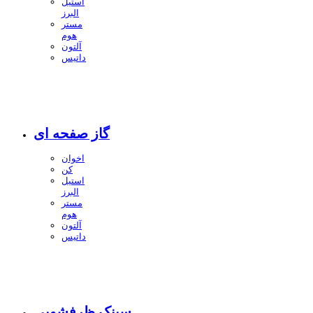
استیل
البرز
مستر
هوم
آلتون
داتیس
گاز صفحه ای
اخوان
کن
استیل
البرز
مستر
هوم
آلتون
داتیس
سینک ظرفشویی