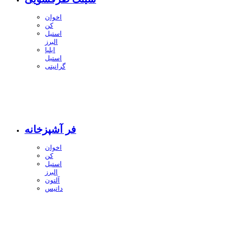
اخوان
کن
استیل
البرز
ایلیا
استیل
گرانیتی
فر آشپزخانه
اخوان
کن
استیل
البرز
آلتون
داتیس