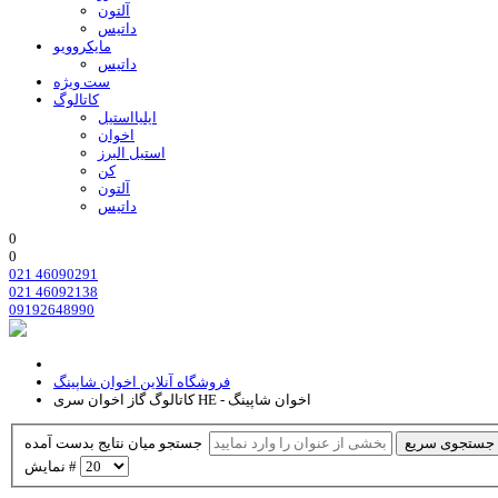
آلتون
داتیس
مایکروویو
داتیس
ست ویژه
کاتالوگ
ایلیااستیل
اخوان
استیل البرز
کن
آلتون
داتیس
0
0
021 46090291
021 46092138
09192648990
فروشگاه آنلاین اخوان شاپینگ
کاتالوگ گاز اخوان سری HE - اخوان شاپینگ
جستجوی سریع
جستجو میان نتایج بدست آمده
نمایش #