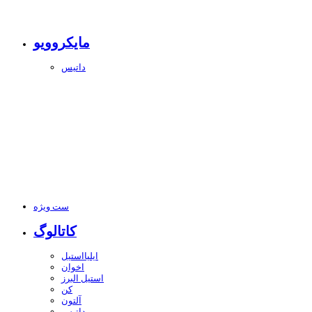
مایکروویو
داتیس
ست ویژه
کاتالوگ
ایلیااستیل
اخوان
استیل البرز
کن
آلتون
داتیس