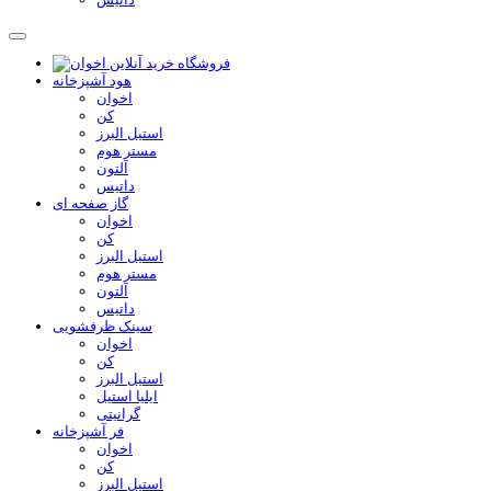
هود آشپزخانه
اخوان
کن
استیل البرز
مستر هوم
آلتون
داتیس
گاز صفحه ای
اخوان
کن
استیل البرز
مستر هوم
آلتون
داتیس
سینک ظرفشویی
اخوان
کن
استیل البرز
ایلیا استیل
گرانیتی
فر آشپزخانه
اخوان
کن
استیل البرز