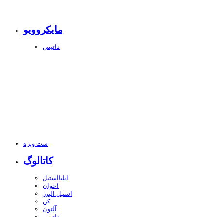
مایکروویو
داتیس
ست ویژه
کاتالوگ
ایلیااستیل
اخوان
استیل البرز
کن
آلتون
داتیس