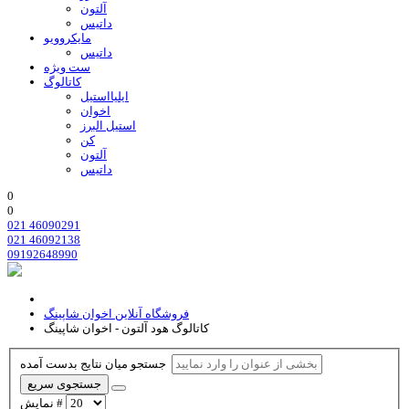
آلتون
داتیس
مایکروویو
داتیس
ست ویژه
کاتالوگ
ایلیااستیل
اخوان
استیل البرز
کن
آلتون
داتیس
0
0
021 46090291
021 46092138
09192648990
فروشگاه آنلاین اخوان شاپینگ
کاتالوگ هود آلتون - اخوان شاپینگ
جستجو میان نتایج بدست آمده
جستجوی سریع
نمایش #