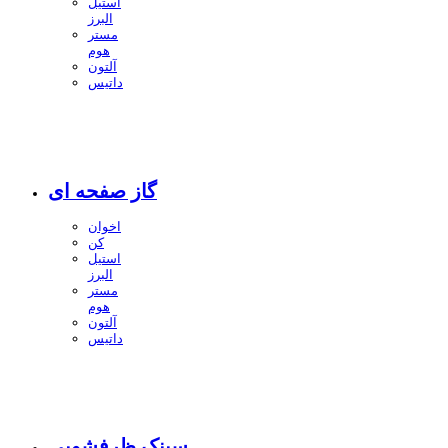
استیل
البرز
مستر
هوم
آلتون
داتیس
گاز صفحه ای
اخوان
کن
استیل
البرز
مستر
هوم
آلتون
داتیس
سینک ظرفشویی