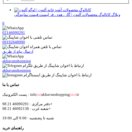
وبلاگ
کاتالوگ محصولات آلتون | گاز ، هود ، فر لیست قیمت نمایندگی
0
02146090291
09192648990
ارسال پیام از طریق
akhavanshopping
akhavanshopping
تماس با ما
ir
akhavanshopping
پست الکترونیک : info
[at]
[dot]
دفتر مرکزی : 46090291 21 98+
شعبه غرب : 46092138 21 98+
شنبه تا پنجشنبه : 9:00 الی 19:00
راهنمای خرید