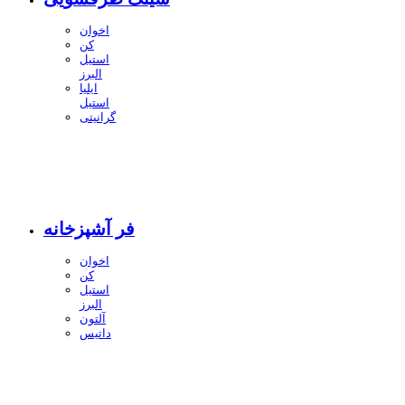
اخوان
کن
استیل
البرز
ایلیا
استیل
گرانیتی
فر آشپزخانه
اخوان
کن
استیل
البرز
آلتون
داتیس