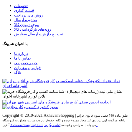
تخفیفات
قیمت گذاری
روش های پرداخت
محدوده ارسال
موجود بودن کالا
رویه‌های بازگرداندن کالا
ثبت ، پردازش و ارسال سفارش
با اخوان شاپینگ
درباره ما
تماس با ما
حریم خصوصی
قوانین و مقررات
بلاگ
Copyright © 2019-2021 AkhavanShopping
|
طبق ماده 740 فصل سوم قانون جرائم
رایانه هرگونه کپی برداری غیر مجاز ممنوع بوده و کلیه حقوق اين وب سايت متعلق به فروشگاه
تماس بگیرید!
می باشد. طراحی و توسعه
AkhavanShopping.Com
آنلاین