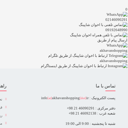
0
02146090291
09192648990
ارسال پیام از طریق
akhavanshopping
akhavanshopping
تماس با ما
راهن
پست الکترونیک : info
ir
akhavanshopping
[at]
[dot]
تخ
قی
دفتر مرکزی : 46090291 21 98+
شعبه غرب : 46092138 21 98+
رو
مح
شنبه تا پنجشنبه : 9:00 الی 19:00