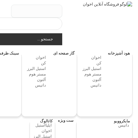
جستجو ...
هود آشپزخانه
گاز صفحه ای
سینک ظرفش
اخوان
اخوان
کن
کن
استیل البرز
استیل البرز
مستر هوم
مستر هوم
آلتون
آلتون
داتیس
داتیس
ست ویژه
مایکروویو
کاتالوگ
داتیس
ایلیااستیل
اخوان
استیل البرز