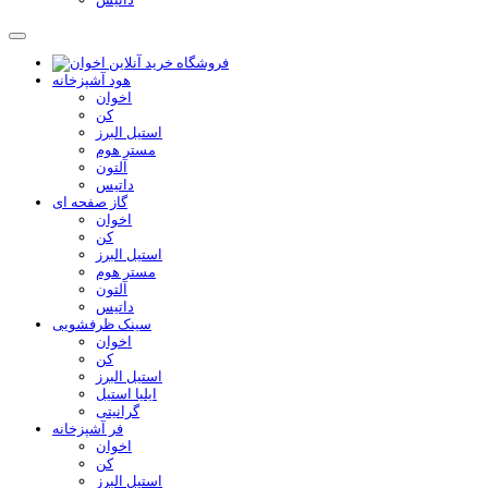
هود آشپزخانه
اخوان
کن
استیل البرز
مستر هوم
آلتون
داتیس
گاز صفحه ای
اخوان
کن
استیل البرز
مستر هوم
آلتون
داتیس
سینک ظرفشویی
اخوان
کن
استیل البرز
ایلیا استیل
گرانیتی
فر آشپزخانه
اخوان
کن
استیل البرز