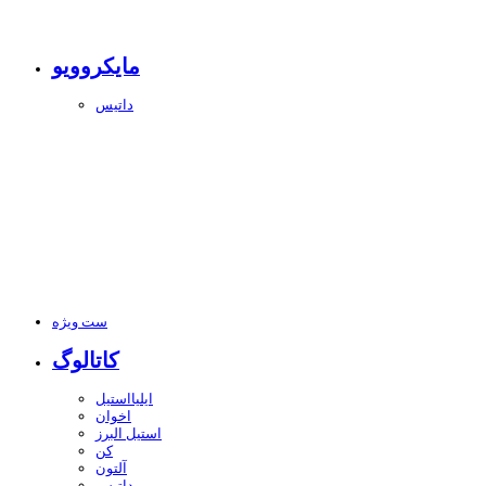
مایکروویو
داتیس
ست ویژه
کاتالوگ
ایلیااستیل
اخوان
استیل البرز
کن
آلتون
داتیس