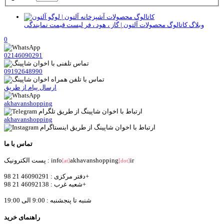
وبلاگ
کاتالوگ محصولات آلتون | گاز ، هود ، فر لیست قیمت نمایندگی
0
02146090291
09192648990
ارسال پیام از طریق
akhavanshopping
akhavanshopping
تماس با ما
ir
akhavanshopping
پست الکترونیک : info
[at]
[dot]
دفتر مرکزی : 46090291 21 98+
شعبه غرب : 46092138 21 98+
شنبه تا پنجشنبه : 9:00 الی 19:00
راهنمای خرید