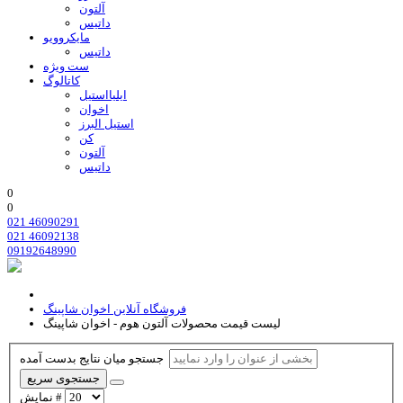
آلتون
داتیس
مایکروویو
داتیس
ست ویژه
کاتالوگ
ایلیااستیل
اخوان
استیل البرز
کن
آلتون
داتیس
0
0
021 46090291
021 46092138
09192648990
فروشگاه آنلاین اخوان شاپینگ
لیست قیمت محصولات آلتون هوم - اخوان شاپینگ
جستجو میان نتایج بدست آمده
جستجوی سریع
نمایش #