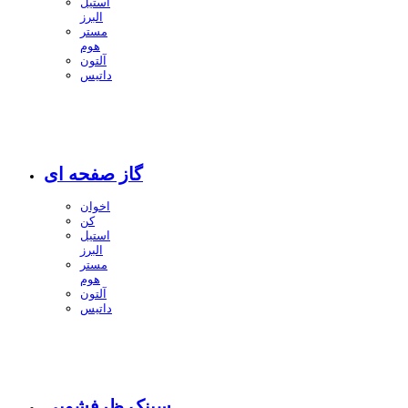
استیل
البرز
مستر
هوم
آلتون
داتیس
گاز صفحه ای
اخوان
کن
استیل
البرز
مستر
هوم
آلتون
داتیس
سینک ظرفشویی