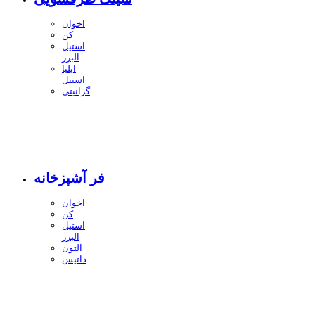
اخوان
کن
استیل
البرز
ایلیا
استیل
گرانیتی
فر آشپزخانه
اخوان
کن
استیل
البرز
آلتون
داتیس