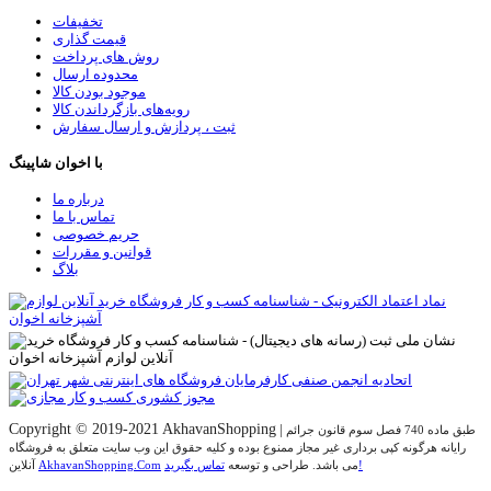
تخفیفات
قیمت گذاری
روش های پرداخت
محدوده ارسال
موجود بودن کالا
رویه‌های بازگرداندن کالا
ثبت ، پردازش و ارسال سفارش
با اخوان شاپینگ
درباره ما
تماس با ما
حریم خصوصی
قوانین و مقررات
بلاگ
Copyright © 2019-2021 AkhavanShopping
|
طبق ماده 740 فصل سوم قانون جرائم
رایانه هرگونه کپی برداری غیر مجاز ممنوع بوده و کلیه حقوق اين وب سايت متعلق به فروشگاه
تماس بگیرید!
می باشد. طراحی و توسعه
AkhavanShopping.Com
آنلاین