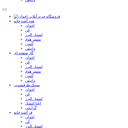
هود آشپزخانه
اخوان
کن
استیل البرز
مستر هوم
آلتون
داتیس
گاز صفحه ای
اخوان
کن
استیل البرز
مستر هوم
آلتون
داتیس
سینک ظرفشویی
اخوان
کن
استیل البرز
ایلیا استیل
گرانیتی
فر آشپزخانه
اخوان
کن
استیل البرز