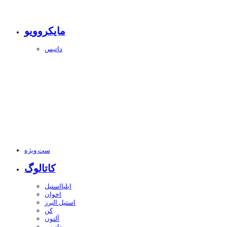
مایکروویو
داتیس
ست ویژه
کاتالوگ
ایلیااستیل
اخوان
استیل البرز
کن
آلتون
داتیس