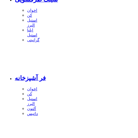
اخوان
کن
استیل
البرز
ایلیا
استیل
گرانیتی
فر آشپزخانه
اخوان
کن
استیل
البرز
آلتون
داتیس