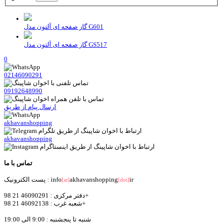
گاز صفحه ای آلتون مدل G601
گاز صفحه ای آلتون مدل GS517
0
02146090291
09192648990
ارسال پیام از طریق
akhavanshopping
akhavanshopping
تماس با ما
ir
akhavanshopping
پست الکترونیک : info
[at]
[dot]
دفتر مرکزی : 46090291 21 98+
شعبه غرب : 46092138 21 98+
شنبه تا پنجشنبه : 9:00 الی 19:00