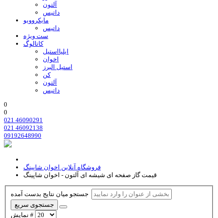
آلتون
داتیس
مایکروویو
داتیس
ست ویژه
کاتالوگ
ایلیااستیل
اخوان
استیل البرز
کن
آلتون
داتیس
0
0
021 46090291
021 46092138
09192648990
فروشگاه آنلاین اخوان شاپینگ
قیمت گاز صفحه ای شیشه ای آلتون - اخوان شاپینگ
جستجو میان نتایج بدست آمده
جستجوی سریع
نمایش #