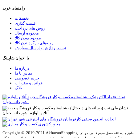
راهنمای خرید
تخفیفات
قیمت گذاری
روش های پرداخت
محدوده ارسال
موجود بودن کالا
رویه‌های بازگرداندن کالا
ثبت ، پردازش و ارسال سفارش
با اخوان شاپینگ
درباره ما
تماس با ما
حریم خصوصی
قوانین و مقررات
بلاگ
Copyright © 2019-2021 AkhavanShopping
|
طبق ماده 740 فصل سوم قانون جرائم