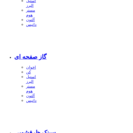
استیل
البرز
مستر
هوم
آلتون
داتیس
گاز صفحه ای
اخوان
کن
استیل
البرز
مستر
هوم
آلتون
داتیس
سینک ظرفشویی