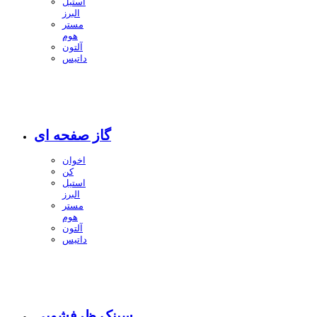
استیل
البرز
مستر
هوم
آلتون
داتیس
گاز صفحه ای
اخوان
کن
استیل
البرز
مستر
هوم
آلتون
داتیس
سینک ظرفشویی