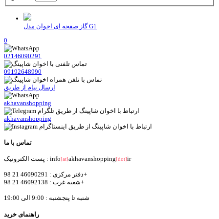
گاز صفحه ای اخوان مدل G1
0
02146090291
09192648990
ارسال پیام از طریق
akhavanshopping
akhavanshopping
تماس با ما
ir
akhavanshopping
پست الکترونیک : info
[at]
[dot]
دفتر مرکزی : 46090291 21 98+
شعبه غرب : 46092138 21 98+
شنبه تا پنجشنبه : 9:00 الی 19:00
راهنمای خرید