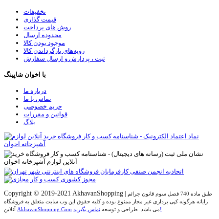
تخفیفات
قیمت گذاری
روش های پرداخت
محدوده ارسال
موجود بودن کالا
رویه‌های بازگرداندن کالا
ثبت ، پردازش و ارسال سفارش
با اخوان شاپینگ
درباره ما
تماس با ما
حریم خصوصی
قوانین و مقررات
بلاگ
Copyright © 2019-2021 AkhavanShopping
|
طبق ماده 740 فصل سوم قانون جرائم
رایانه هرگونه کپی برداری غیر مجاز ممنوع بوده و کلیه حقوق اين وب سايت متعلق به فروشگاه
تماس بگیرید!
می باشد. طراحی و توسعه
AkhavanShopping.Com
آنلاین