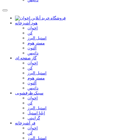
هود آشپزخانه
اخوان
کن
استیل البرز
مستر هوم
آلتون
داتیس
گاز صفحه ای
اخوان
کن
استیل البرز
مستر هوم
آلتون
داتیس
سینک ظرفشویی
اخوان
کن
استیل البرز
ایلیا استیل
گرانیتی
فر آشپزخانه
اخوان
کن
استیل البرز