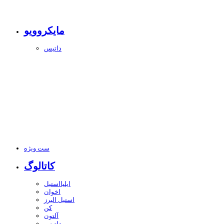
مایکروویو
داتیس
ست ویژه
کاتالوگ
ایلیااستیل
اخوان
استیل البرز
کن
آلتون
داتیس