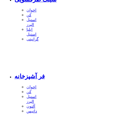
اخوان
کن
استیل
البرز
ایلیا
استیل
گرانیتی
فر آشپزخانه
اخوان
کن
استیل
البرز
آلتون
داتیس