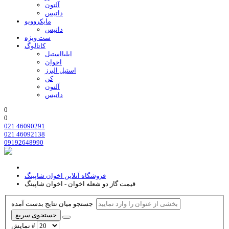
آلتون
داتیس
مایکروویو
داتیس
ست ویژه
کاتالوگ
ایلیااستیل
اخوان
استیل البرز
کن
آلتون
داتیس
0
0
021 46090291
021 46092138
09192648990
فروشگاه آنلاین اخوان شاپینگ
قیمت گاز دو شعله اخوان - اخوان شاپینگ
جستجو میان نتایج بدست آمده
جستجوی سریع
نمایش #