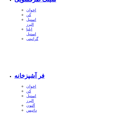
اخوان
کن
استیل
البرز
ایلیا
استیل
گرانیتی
فر آشپزخانه
اخوان
کن
استیل
البرز
آلتون
داتیس