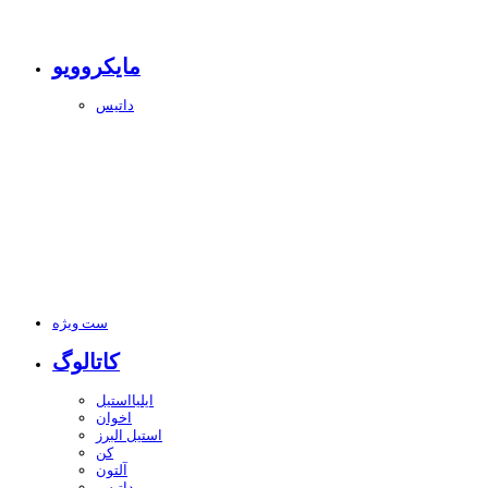
مایکروویو
داتیس
ست ویژه
کاتالوگ
ایلیااستیل
اخوان
استیل البرز
کن
آلتون
داتیس