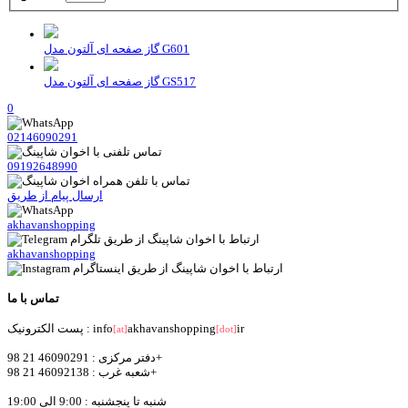
گاز صفحه ای آلتون مدل G601
گاز صفحه ای آلتون مدل GS517
0
02146090291
09192648990
ارسال پیام از طریق
akhavanshopping
akhavanshopping
تماس با ما
ir
akhavanshopping
پست الکترونیک : info
[at]
[dot]
دفتر مرکزی : 46090291 21 98+
شعبه غرب : 46092138 21 98+
شنبه تا پنجشنبه : 9:00 الی 19:00