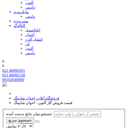
آلتون
داتیس
مایکروویو
داتیس
ست ویژه
کاتالوگ
ایلیااستیل
اخوان
استیل البرز
کن
آلتون
داتیس
0
0
021 46090291
021 46092138
09192648990
فروشگاه آنلاین اخوان شاپینگ
قیمت فروش گاز آلتون - اخوان شاپینگ
جستجو میان نتایج بدست آمده
جستجوی سریع
نمایش #