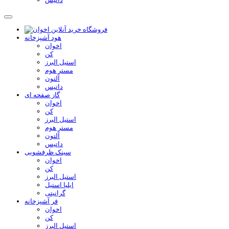
هود آشپزخانه
اخوان
کن
استیل البرز
مستر هوم
آلتون
داتیس
گاز صفحه ای
اخوان
کن
استیل البرز
مستر هوم
آلتون
داتیس
سینک ظرفشویی
اخوان
کن
استیل البرز
ایلیا استیل
گرانیتی
فر آشپزخانه
اخوان
کن
استیل البرز