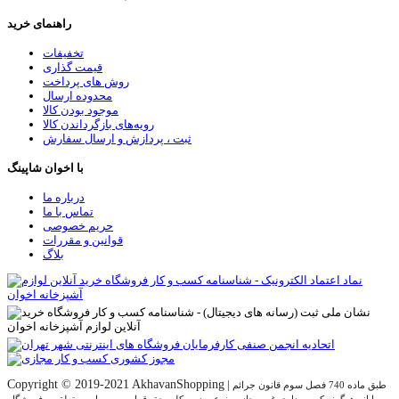
راهنمای خرید
تخفیفات
قیمت گذاری
روش های پرداخت
محدوده ارسال
موجود بودن کالا
رویه‌های بازگرداندن کالا
ثبت ، پردازش و ارسال سفارش
با اخوان شاپینگ
درباره ما
تماس با ما
حریم خصوصی
قوانین و مقررات
بلاگ
Copyright © 2019-2021 AkhavanShopping
|
طبق ماده 740 فصل سوم قانون جرائم