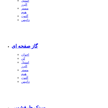
استیل
البرز
مستر
هوم
آلتون
داتیس
گاز صفحه ای
اخوان
کن
استیل
البرز
مستر
هوم
آلتون
داتیس
سینک ظرفشویی