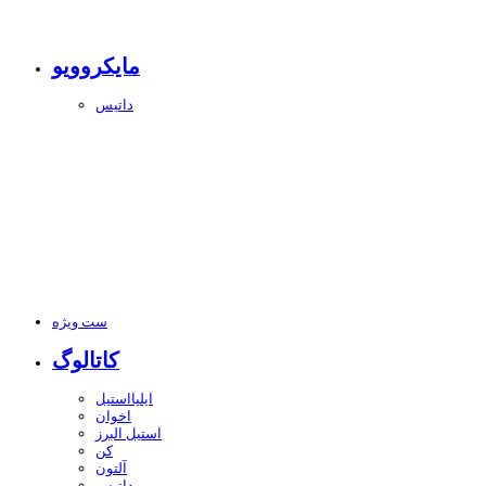
مایکروویو
داتیس
ست ویژه
کاتالوگ
ایلیااستیل
اخوان
استیل البرز
کن
آلتون
داتیس