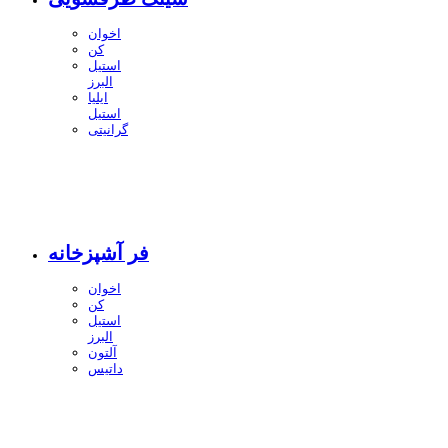
اخوان
کن
استیل
البرز
ایلیا
استیل
گرانیتی
فر آشپزخانه
اخوان
کن
استیل
البرز
آلتون
داتیس