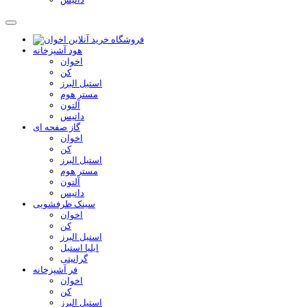
هود آشپزخانه
اخوان
کن
استیل البرز
مستر هوم
آلتون
داتیس
گاز صفحه ای
اخوان
کن
استیل البرز
مستر هوم
آلتون
داتیس
سینک ظرفشویی
اخوان
کن
استیل البرز
ایلیا استیل
گرانیتی
فر آشپزخانه
اخوان
کن
استیل البرز