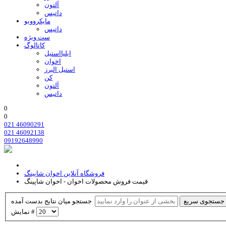
آلتون
داتیس
مایکروویو
داتیس
ست ویژه
کاتالوگ
ایلیااستیل
اخوان
استیل البرز
کن
آلتون
داتیس
0
0
021 46090291
021 46092138
09192648990
فروشگاه آنلاین اخوان شاپینگ
قیمت فروش محصولات اخوان - اخوان شاپینگ
جستجوی سریع
جستجو میان نتایج بدست آمده
نمایش #