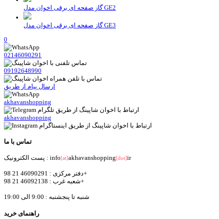
گاز صفحه ای برقی اخوان مدل GE2
گاز صفحه ای برقی اخوان مدل GE3
0
02146090291
09192648990
ارسال پیام از طریق
akhavanshopping
akhavanshopping
تماس با ما
ir
akhavanshopping
پست الکترونیک : info
[at]
[dot]
دفتر مرکزی : 46090291 21 98+
شعبه غرب : 46092138 21 98+
شنبه تا پنجشنبه : 9:00 الی 19:00
راهنمای خرید