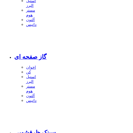
استیل
البرز
مستر
هوم
آلتون
داتیس
گاز صفحه ای
اخوان
کن
استیل
البرز
مستر
هوم
آلتون
داتیس
سینک ظرفشویی