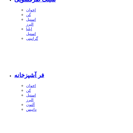
اخوان
کن
استیل
البرز
ایلیا
استیل
گرانیتی
فر آشپزخانه
اخوان
کن
استیل
البرز
آلتون
داتیس