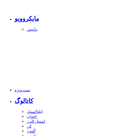
مایکروویو
داتیس
ست ویژه
کاتالوگ
ایلیااستیل
اخوان
استیل البرز
کن
آلتون
داتیس