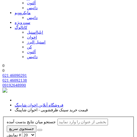
آلتون
داتیس
مایکروویو
داتیس
ست ویژه
کاتالوگ
ایلیااستیل
اخوان
استیل البرز
کن
آلتون
داتیس
0
0
021 46090291
021 46092138
09192648990
فروشگاه آنلاین اخوان شاپینگ
قیمت خرید سینک ظرفشویی - اخوان شاپینگ
جستجو میان نتایج بدست آمده
جستجوی سریع
نمایش #