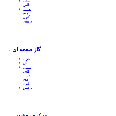
استیل
البرز
مستر
هوم
آلتون
داتیس
گاز صفحه ای
اخوان
کن
استیل
البرز
مستر
هوم
آلتون
داتیس
سینک ظرفشویی