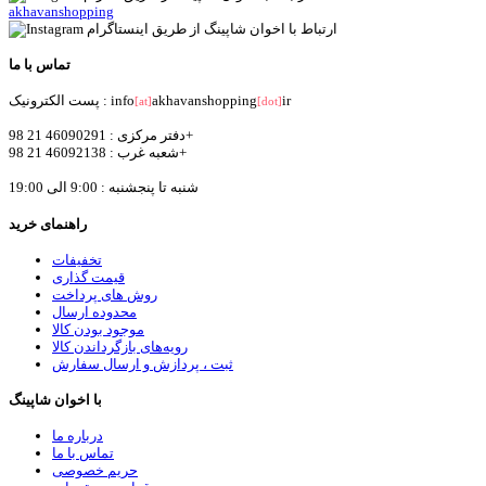
akhavanshopping
تماس با ما
ir
akhavanshopping
پست الکترونیک : info
[at]
[dot]
دفتر مرکزی : 46090291 21 98+
شعبه غرب : 46092138 21 98+
شنبه تا پنجشنبه : 9:00 الی 19:00
راهنمای خرید
تخفیفات
قیمت گذاری
روش های پرداخت
محدوده ارسال
موجود بودن کالا
رویه‌های بازگرداندن کالا
ثبت ، پردازش و ارسال سفارش
با اخوان شاپینگ
درباره ما
تماس با ما
حریم خصوصی