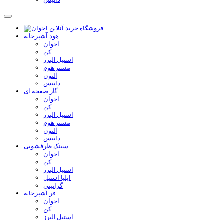
هود آشپزخانه
اخوان
کن
استیل البرز
مستر هوم
آلتون
داتیس
گاز صفحه ای
اخوان
کن
استیل البرز
مستر هوم
آلتون
داتیس
سینک ظرفشویی
اخوان
کن
استیل البرز
ایلیا استیل
گرانیتی
فر آشپزخانه
اخوان
کن
استیل البرز