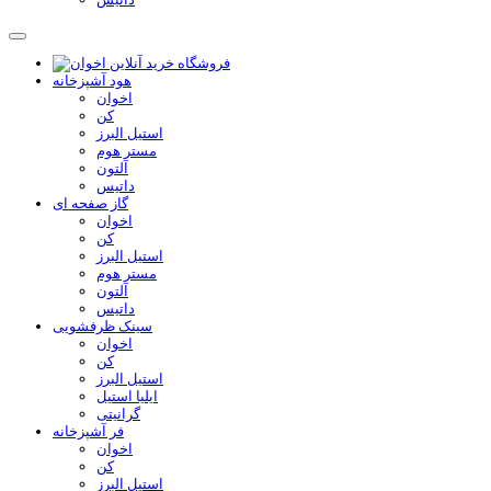
هود آشپزخانه
اخوان
کن
استیل البرز
مستر هوم
آلتون
داتیس
گاز صفحه ای
اخوان
کن
استیل البرز
مستر هوم
آلتون
داتیس
سینک ظرفشویی
اخوان
کن
استیل البرز
ایلیا استیل
گرانیتی
فر آشپزخانه
اخوان
کن
استیل البرز