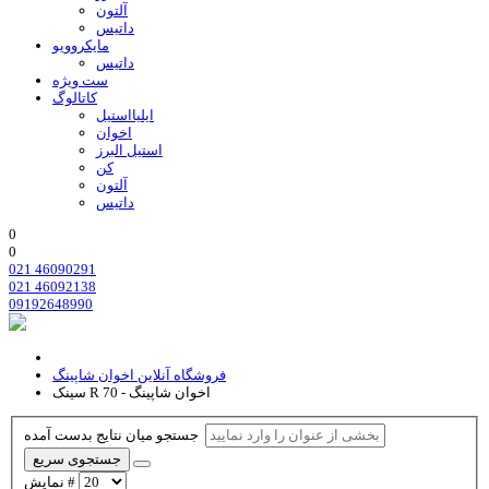
آلتون
داتیس
مایکروویو
داتیس
ست ویژه
کاتالوگ
ایلیااستیل
اخوان
استیل البرز
کن
آلتون
داتیس
0
0
021 46090291
021 46092138
09192648990
فروشگاه آنلاین اخوان شاپینگ
سینک R 70 - اخوان شاپینگ
جستجو میان نتایج بدست آمده
جستجوی سریع
نمایش #