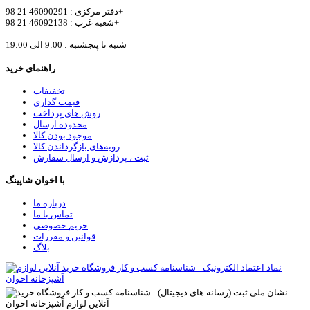
دفتر مرکزی : 46090291 21 98+
شعبه غرب : 46092138 21 98+
شنبه تا پنجشنبه : 9:00 الی 19:00
راهنمای خرید
تخفیفات
قیمت گذاری
روش های پرداخت
محدوده ارسال
موجود بودن کالا
رویه‌های بازگرداندن کالا
ثبت ، پردازش و ارسال سفارش
با اخوان شاپینگ
درباره ما
تماس با ما
حریم خصوصی
قوانین و مقررات
بلاگ