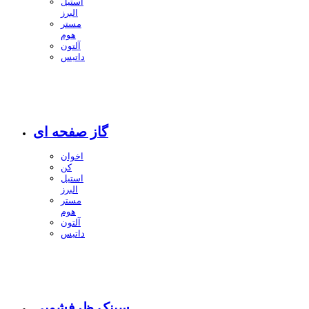
استیل
البرز
مستر
هوم
آلتون
داتیس
گاز صفحه ای
اخوان
کن
استیل
البرز
مستر
هوم
آلتون
داتیس
سینک ظرفشویی