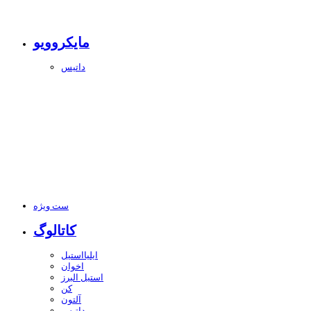
مایکروویو
داتیس
ست ویژه
کاتالوگ
ایلیااستیل
اخوان
استیل البرز
کن
آلتون
داتیس