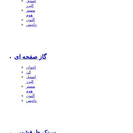
استیل
البرز
مستر
هوم
آلتون
داتیس
گاز صفحه ای
اخوان
کن
استیل
البرز
مستر
هوم
آلتون
داتیس
سینک ظرفشویی