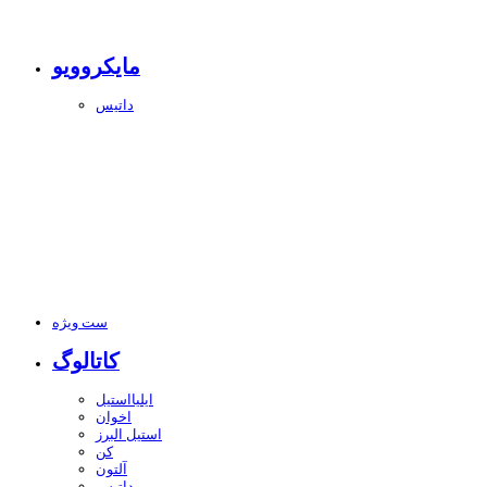
مایکروویو
داتیس
ست ویژه
کاتالوگ
ایلیااستیل
اخوان
استیل البرز
کن
آلتون
داتیس