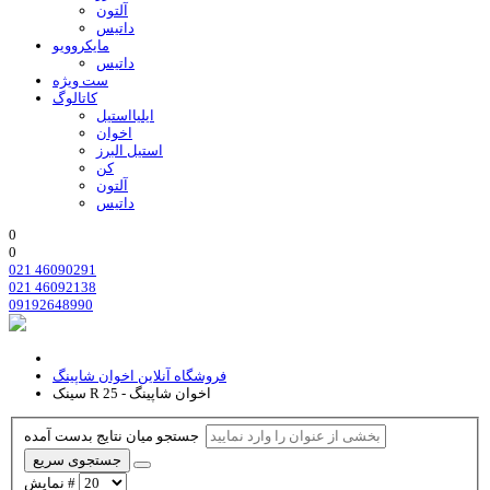
آلتون
داتیس
مایکروویو
داتیس
ست ویژه
کاتالوگ
ایلیااستیل
اخوان
استیل البرز
کن
آلتون
داتیس
0
0
021 46090291
021 46092138
09192648990
فروشگاه آنلاین اخوان شاپینگ
سینک R 25 - اخوان شاپینگ
جستجو میان نتایج بدست آمده
جستجوی سریع
نمایش #