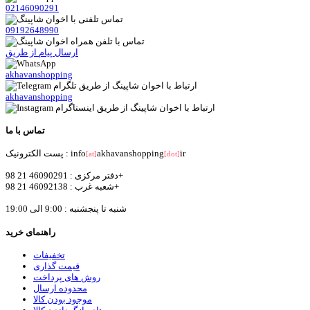
02146090291
09192648990
ارسال پیام از طریق
akhavanshopping
akhavanshopping
تماس با ما
ir
akhavanshopping
پست الکترونیک : info
[at]
[dot]
دفتر مرکزی : 46090291 21 98+
شعبه غرب : 46092138 21 98+
شنبه تا پنجشنبه : 9:00 الی 19:00
راهنمای خرید
تخفیفات
قیمت گذاری
روش های پرداخت
محدوده ارسال
موجود بودن کالا