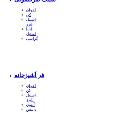
اخوان
کن
استیل
البرز
ایلیا
استیل
گرانیتی
فر آشپزخانه
اخوان
کن
استیل
البرز
آلتون
داتیس