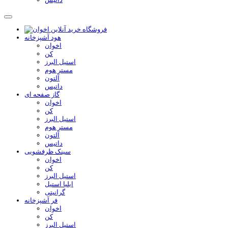
هود آشپزخانه
اخوان
کن
استیل البرز
مستر هوم
آلتون
داتیس
گاز صفحه ای
اخوان
کن
استیل البرز
مستر هوم
آلتون
داتیس
سینک ظرفشویی
اخوان
کن
استیل البرز
ایلیا استیل
گرانیتی
فر آشپزخانه
اخوان
کن
استیل البرز