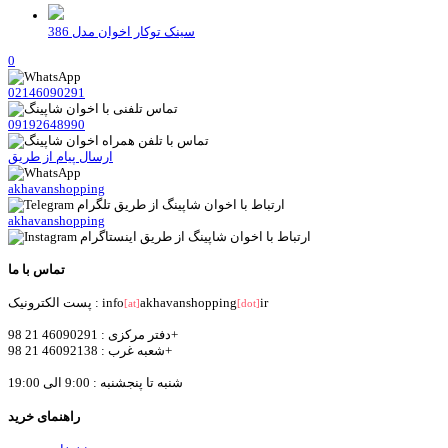
سینک توکار اخوان مدل 386
0
02146090291
09192648990
ارسال پیام از طریق
akhavanshopping
akhavanshopping
تماس با ما
ir
akhavanshopping
پست الکترونیک : info
[at]
[dot]
دفتر مرکزی : 46090291 21 98+
شعبه غرب : 46092138 21 98+
شنبه تا پنجشنبه : 9:00 الی 19:00
راهنمای خرید