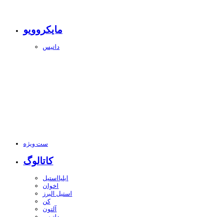
مایکروویو
داتیس
ست ویژه
کاتالوگ
ایلیااستیل
اخوان
استیل البرز
کن
آلتون
داتیس