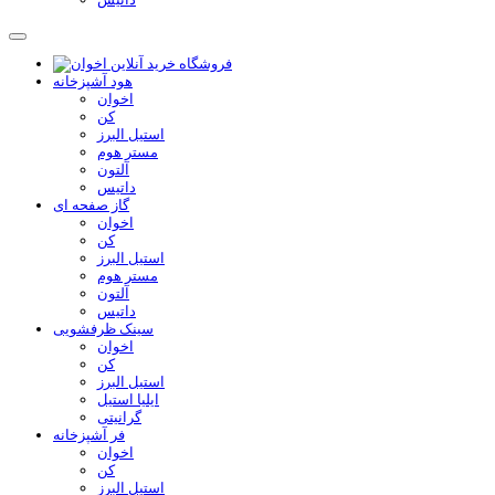
هود آشپزخانه
اخوان
کن
استیل البرز
مستر هوم
آلتون
داتیس
گاز صفحه ای
اخوان
کن
استیل البرز
مستر هوم
آلتون
داتیس
سینک ظرفشویی
اخوان
کن
استیل البرز
ایلیا استیل
گرانیتی
فر آشپزخانه
اخوان
کن
استیل البرز