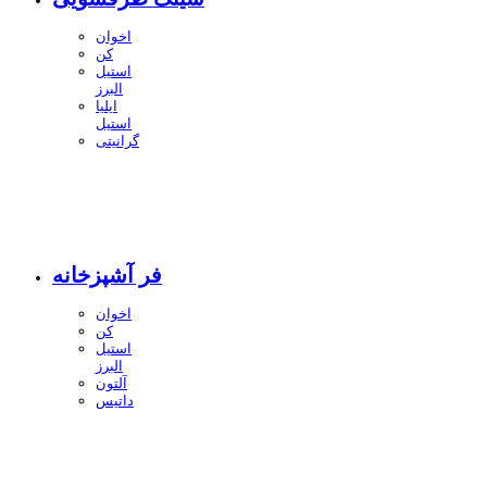
اخوان
کن
استیل
البرز
ایلیا
استیل
گرانیتی
فر آشپزخانه
اخوان
کن
استیل
البرز
آلتون
داتیس