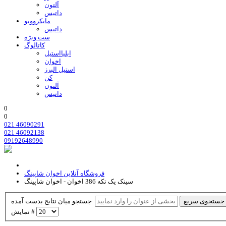
آلتون
داتیس
مایکروویو
داتیس
ست ویژه
کاتالوگ
ایلیااستیل
اخوان
استیل البرز
کن
آلتون
داتیس
0
0
021 46090291
021 46092138
09192648990
فروشگاه آنلاین اخوان شاپینگ
سینک یک تکه 386 اخوان - اخوان شاپینگ
جستجوی سریع
جستجو میان نتایج بدست آمده
نمایش #