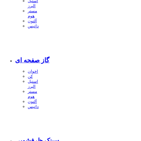
استیل
البرز
مستر
هوم
آلتون
داتیس
گاز صفحه ای
اخوان
کن
استیل
البرز
مستر
هوم
آلتون
داتیس
سینک ظرفشویی