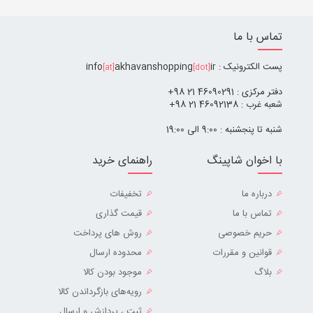
تماس با ما
پست الکترونیک : info
ir
akhavanshopping
[at]
[dot]
دفتر مرکزی : 46090291 21 98+
شعبه غرب : 46092138 21 98+
شنبه تا پنجشنبه : 9:00 الی 19:00
با اخوان شاپینگ
راهنمای خرید
درباره ما
تخفیفات
تماس با ما
قیمت گذاری
حریم خصوصی
روش های پرداخت
قوانین و مقررات
محدوده ارسال
بلاگ
موجود بودن کالا
رویه‌های بازگرداندن کالا
ثبت ، پردازش و ارسال