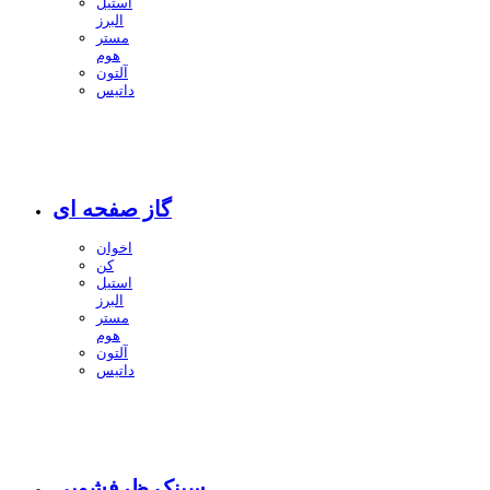
استیل
البرز
مستر
هوم
آلتون
داتیس
گاز صفحه ای
اخوان
کن
استیل
البرز
مستر
هوم
آلتون
داتیس
سینک ظرفشویی