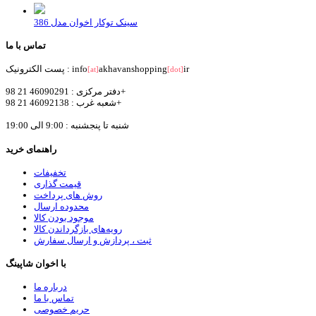
سینک توکار اخوان مدل 386
تماس با ما
ir
akhavanshopping
پست الکترونیک : info
[at]
[dot]
دفتر مرکزی : 46090291 21 98+
شعبه غرب : 46092138 21 98+
شنبه تا پنجشنبه : 9:00 الی 19:00
راهنمای خرید
تخفیفات
قیمت گذاری
روش های پرداخت
محدوده ارسال
موجود بودن کالا
رویه‌های بازگرداندن کالا
ثبت ، پردازش و ارسال سفارش
با اخوان شاپینگ
درباره ما
تماس با ما
حریم خصوصی