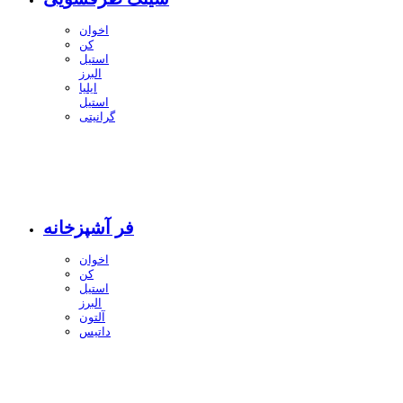
اخوان
کن
استیل
البرز
ایلیا
استیل
گرانیتی
فر آشپزخانه
اخوان
کن
استیل
البرز
آلتون
داتیس