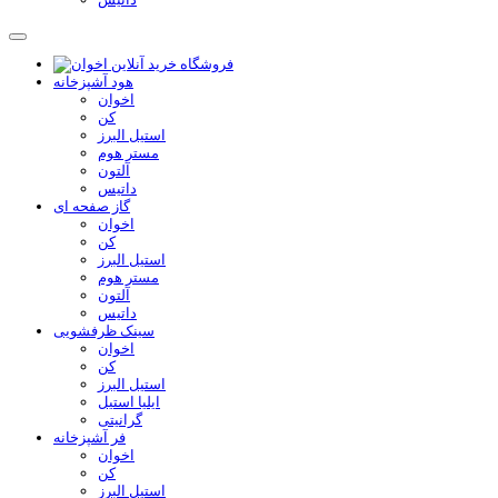
هود آشپزخانه
اخوان
کن
استیل البرز
مستر هوم
آلتون
داتیس
گاز صفحه ای
اخوان
کن
استیل البرز
مستر هوم
آلتون
داتیس
سینک ظرفشویی
اخوان
کن
استیل البرز
ایلیا استیل
گرانیتی
فر آشپزخانه
اخوان
کن
استیل البرز