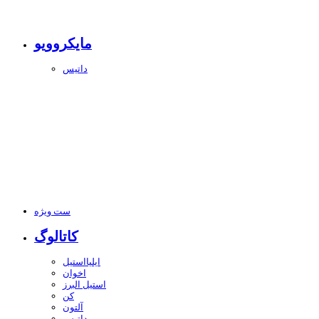
مایکروویو
داتیس
ست ویژه
کاتالوگ
ایلیااستیل
اخوان
استیل البرز
کن
آلتون
داتیس