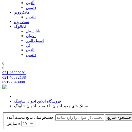
آلتون
داتیس
مایکروویو
داتیس
ست ویژه
کاتالوگ
ایلیااستیل
اخوان
استیل البرز
کن
آلتون
داتیس
0
0
021 46090291
021 46092138
09192648990
فروشگاه آنلاین اخوان شاپینگ
سینک های جدید اخوان با قیمت - اخوان شاپینگ
جستجوی سریع
جستجو میان نتایج بدست آمده
نمایش #