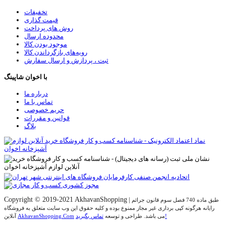
تخفیفات
قیمت گذاری
روش های پرداخت
محدوده ارسال
موجود بودن کالا
رویه‌های بازگرداندن کالا
ثبت ، پردازش و ارسال سفارش
با اخوان شاپینگ
درباره ما
تماس با ما
حریم خصوصی
قوانین و مقررات
بلاگ
Copyright © 2019-2021 AkhavanShopping
|
طبق ماده 740 فصل سوم قانون جرائم
رایانه هرگونه کپی برداری غیر مجاز ممنوع بوده و کلیه حقوق اين وب سايت متعلق به فروشگاه
تماس بگیرید!
می باشد. طراحی و توسعه
AkhavanShopping.Com
آنلاین