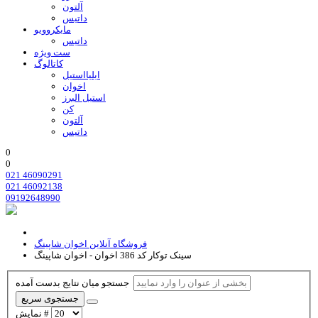
آلتون
داتیس
مایکروویو
داتیس
ست ویژه
کاتالوگ
ایلیااستیل
اخوان
استیل البرز
کن
آلتون
داتیس
0
0
021 46090291
021 46092138
09192648990
فروشگاه آنلاین اخوان شاپینگ
سینک توکار کد 386 اخوان - اخوان شاپینگ
جستجو میان نتایج بدست آمده
جستجوی سریع
نمایش #