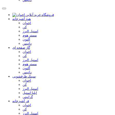
هود آشپزخانه
اخوان
کن
استیل البرز
مستر هوم
آلتون
داتیس
گاز صفحه ای
اخوان
کن
استیل البرز
مستر هوم
آلتون
داتیس
سینک ظرفشویی
اخوان
کن
استیل البرز
ایلیا استیل
گرانیتی
فر آشپزخانه
اخوان
کن
استیل البرز