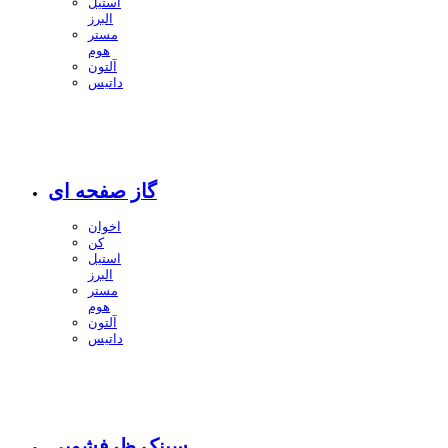
استیل
البرز
مستر
هوم
آلتون
داتیس
گاز صفحه ای
اخوان
کن
استیل
البرز
مستر
هوم
آلتون
داتیس
سینک ظرفشویی