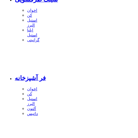
اخوان
کن
استیل
البرز
ایلیا
استیل
گرانیتی
فر آشپزخانه
اخوان
کن
استیل
البرز
آلتون
داتیس