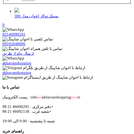
سینک توکار اخوان مدل 386
0
02146090291
09192648990
ارسال پیام از طریق
akhavanshopping
akhavanshopping
تماس با ما
ir
akhavanshopping
پست الکترونیک : info
[at]
[dot]
دفتر مرکزی : 46090291 21 98+
شعبه غرب : 46092138 21 98+
شنبه تا پنجشنبه : 9:00 الی 19:00
راهنمای خرید