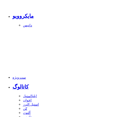
مایکروویو
داتیس
ست ویژه
کاتالوگ
ایلیااستیل
اخوان
استیل البرز
کن
آلتون
داتیس