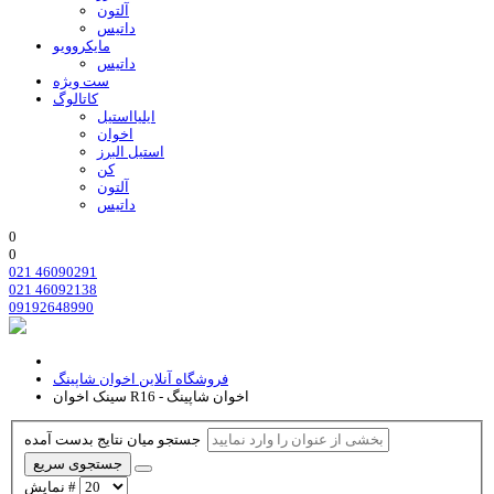
آلتون
داتیس
مایکروویو
داتیس
ست ویژه
کاتالوگ
ایلیااستیل
اخوان
استیل البرز
کن
آلتون
داتیس
0
0
021 46090291
021 46092138
09192648990
فروشگاه آنلاین اخوان شاپینگ
سینک اخوان R16 - اخوان شاپینگ
جستجو میان نتایج بدست آمده
جستجوی سریع
نمایش #