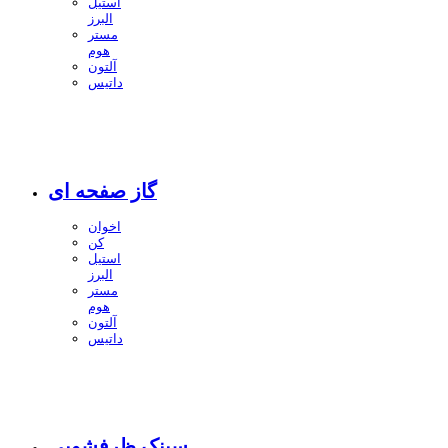
استیل
البرز
مستر
هوم
آلتون
داتیس
گاز صفحه ای
اخوان
کن
استیل
البرز
مستر
هوم
آلتون
داتیس
سینک ظرفشویی