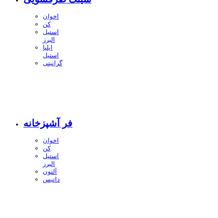
اخوان
کن
استیل
البرز
ایلیا
استیل
گرانیتی
فر آشپزخانه
اخوان
کن
استیل
البرز
آلتون
داتیس