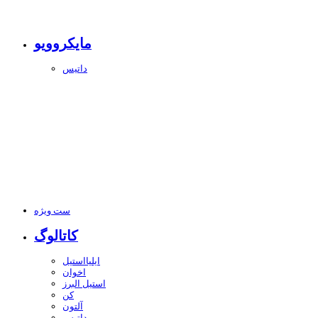
مایکروویو
داتیس
ست ویژه
کاتالوگ
ایلیااستیل
اخوان
استیل البرز
کن
آلتون
داتیس