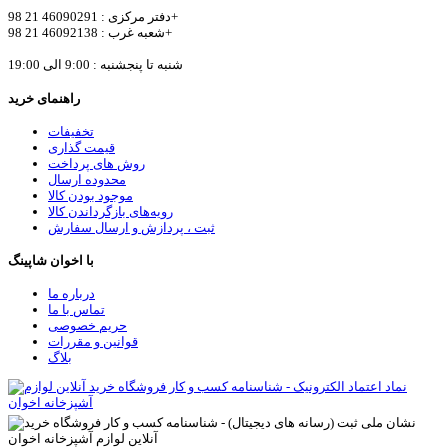
دفتر مرکزی : 46090291 21 98+
شعبه غرب : 46092138 21 98+
شنبه تا پنجشنبه : 9:00 الی 19:00
راهنمای خرید
تخفیفات
قیمت گذاری
روش های پرداخت
محدوده ارسال
موجود بودن کالا
رویه‌های بازگرداندن کالا
ثبت ، پردازش و ارسال سفارش
با اخوان شاپینگ
درباره ما
تماس با ما
حریم خصوصی
قوانین و مقررات
بلاگ