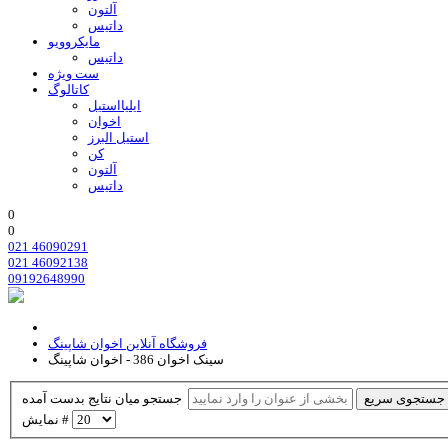
آلتون
داتیس
مایکروویو
داتیس
ست ویژه
کاتالوگ
ایلیااستیل
اخوان
استیل البرز
کن
آلتون
داتیس
0
0
021 46090291
021 46092138
09192648990
فروشگاه آنلاین اخوان شاپینگ
سینک اخوان 386 - اخوان شاپینگ
جستجوی سریع
جستجو میان نتایج بدست آمده
نمایش #