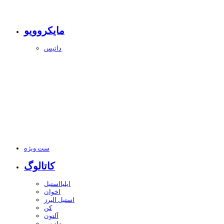
مایکروویو
داتیس
ست ویژه
کاتالوگ
ایلیااستیل
اخوان
استیل البرز
کن
آلتون
داتیس