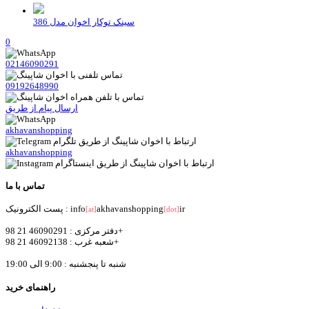
سینک توکار اخوان مدل 386
0
02146090291
09192648990
ارسال پیام از طریق
akhavanshopping
akhavanshopping
تماس با ما
ir
akhavanshopping
پست الکترونیک : info
[at]
[dot]
دفتر مرکزی : 46090291 21 98+
شعبه غرب : 46092138 21 98+
شنبه تا پنجشنبه : 9:00 الی 19:00
راهنمای خرید