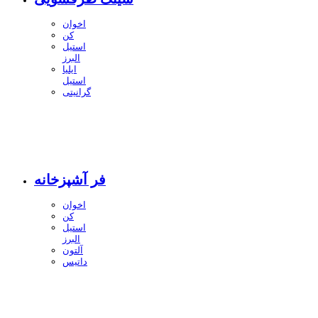
اخوان
کن
استیل
البرز
ایلیا
استیل
گرانیتی
فر آشپزخانه
اخوان
کن
استیل
البرز
آلتون
داتیس