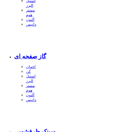
استیل
البرز
مستر
هوم
آلتون
داتیس
گاز صفحه ای
اخوان
کن
استیل
البرز
مستر
هوم
آلتون
داتیس
سینک ظرفشویی