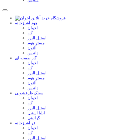
هود آشپزخانه
اخوان
کن
استیل البرز
مستر هوم
آلتون
داتیس
گاز صفحه ای
اخوان
کن
استیل البرز
مستر هوم
آلتون
داتیس
سینک ظرفشویی
اخوان
کن
استیل البرز
ایلیا استیل
گرانیتی
فر آشپزخانه
اخوان
کن
استیل البرز