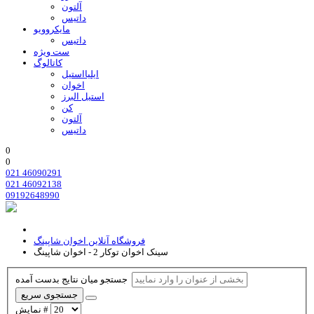
آلتون
داتیس
مایکروویو
داتیس
ست ویژه
کاتالوگ
ایلیااستیل
اخوان
استیل البرز
کن
آلتون
داتیس
0
0
021 46090291
021 46092138
09192648990
فروشگاه آنلاین اخوان شاپینگ
سینک اخوان توکار 2 - اخوان شاپینگ
جستجو میان نتایج بدست آمده
جستجوی سریع
نمایش #