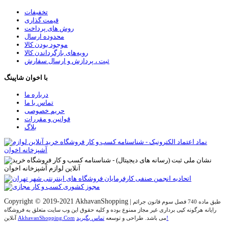
تخفیفات
قیمت گذاری
روش های پرداخت
محدوده ارسال
موجود بودن کالا
رویه‌های بازگرداندن کالا
ثبت ، پردازش و ارسال سفارش
با اخوان شاپینگ
درباره ما
تماس با ما
حریم خصوصی
قوانین و مقررات
بلاگ
Copyright © 2019-2021 AkhavanShopping
|
طبق ماده 740 فصل سوم قانون جرائم
رایانه هرگونه کپی برداری غیر مجاز ممنوع بوده و کلیه حقوق اين وب سايت متعلق به فروشگاه
تماس بگیرید!
می باشد. طراحی و توسعه
AkhavanShopping.Com
آنلاین