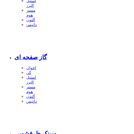
استیل
البرز
مستر
هوم
آلتون
داتیس
گاز صفحه ای
اخوان
کن
استیل
البرز
مستر
هوم
آلتون
داتیس
سینک ظرفشویی