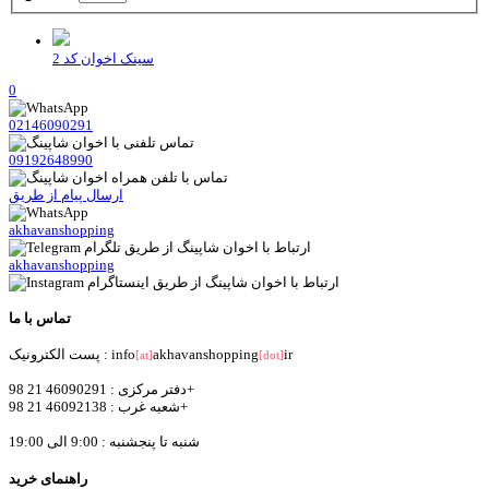
سینک اخوان کد 2
0
02146090291
09192648990
ارسال پیام از طریق
akhavanshopping
akhavanshopping
تماس با ما
ir
akhavanshopping
پست الکترونیک : info
[at]
[dot]
دفتر مرکزی : 46090291 21 98+
شعبه غرب : 46092138 21 98+
شنبه تا پنجشنبه : 9:00 الی 19:00
راهنمای خرید