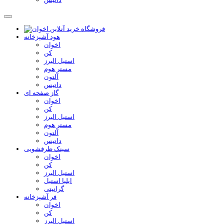
هود آشپزخانه
اخوان
کن
استیل البرز
مستر هوم
آلتون
داتیس
گاز صفحه ای
اخوان
کن
استیل البرز
مستر هوم
آلتون
داتیس
سینک ظرفشویی
اخوان
کن
استیل البرز
ایلیا استیل
گرانیتی
فر آشپزخانه
اخوان
کن
استیل البرز