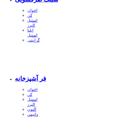
اخوان
کن
استیل
البرز
ایلیا
استیل
گرانیتی
فر آشپزخانه
اخوان
کن
استیل
البرز
آلتون
داتیس