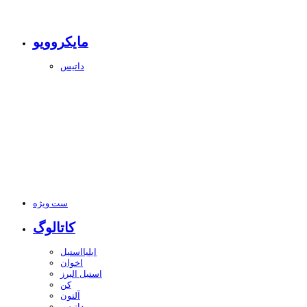
مایکروویو
داتیس
ست ویژه
کاتالوگ
ایلیااستیل
اخوان
استیل البرز
کن
آلتون
داتیس