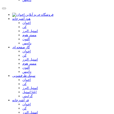
هود آشپزخانه
اخوان
کن
استیل البرز
مستر هوم
آلتون
داتیس
گاز صفحه ای
اخوان
کن
استیل البرز
مستر هوم
آلتون
داتیس
سینک ظرفشویی
اخوان
کن
استیل البرز
ایلیا استیل
گرانیتی
فر آشپزخانه
اخوان
کن
استیل البرز