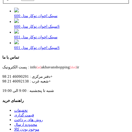
سینک اخوان توکار مدل 600
سینک اخوان توکار مدل 600S
سینک اخوان توکار مدل 601
سینک اخوان توکار مدل 601S
تماس با ما
ir
akhavanshopping
پست الکترونیک : info
[at]
[dot]
دفتر مرکزی : 46090291 21 98+
شعبه غرب : 46092138 21 98+
شنبه تا پنجشنبه : 9:00 الی 19:00
راهنمای خرید
تخفیفات
قیمت گذاری
روش های پرداخت
محدوده ارسال
موجود بودن کالا