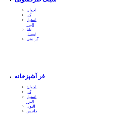
اخوان
کن
استیل
البرز
ایلیا
استیل
گرانیتی
فر آشپزخانه
اخوان
کن
استیل
البرز
آلتون
داتیس