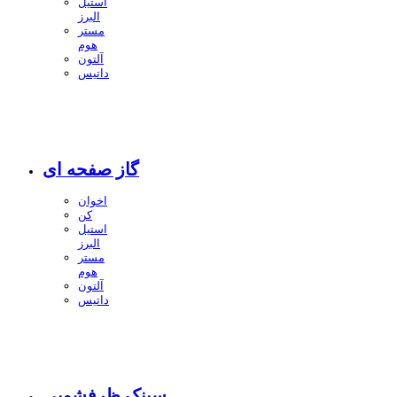
استیل
البرز
مستر
هوم
آلتون
داتیس
گاز صفحه ای
اخوان
کن
استیل
البرز
مستر
هوم
آلتون
داتیس
سینک ظرفشویی