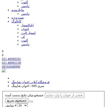
آلتون
داتیس
مایکروویو
داتیس
ست ویژه
کاتالوگ
ایلیااستیل
اخوان
استیل البرز
کن
آلتون
داتیس
0
0
021 46090291
021 46092138
09192648990
فروشگاه آنلاین اخوان شاپینگ
سری 600 - اخوان شاپینگ
جستجو میان نتایج بدست آمده
جستجوی سریع
نمایش #