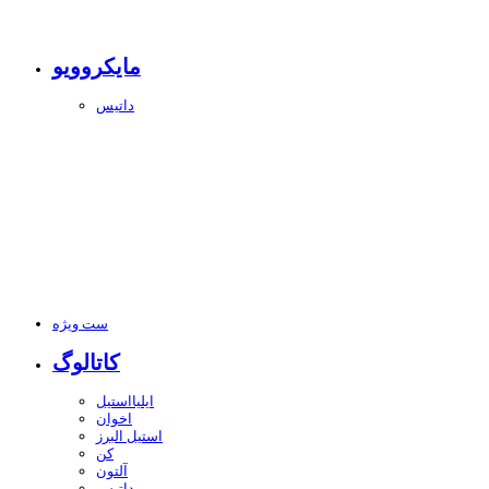
مایکروویو
داتیس
ست ویژه
کاتالوگ
ایلیااستیل
اخوان
استیل البرز
کن
آلتون
داتیس