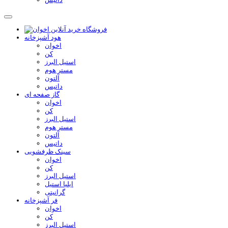
هود آشپزخانه
اخوان
کن
استیل البرز
مستر هوم
آلتون
داتیس
گاز صفحه ای
اخوان
کن
استیل البرز
مستر هوم
آلتون
داتیس
سینک ظرفشویی
اخوان
کن
استیل البرز
ایلیا استیل
گرانیتی
فر آشپزخانه
اخوان
کن
استیل البرز