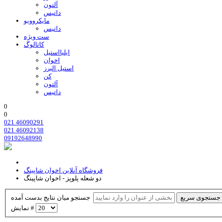
آلتون
داتیس
مایکروویو
داتیس
ست ویژه
کاتالوگ
ایلیااستیل
اخوان
استیل البرز
کن
آلتون
داتیس
0
0
021 46090291
021 46092138
09192648990
فروشگاه آنلاین اخوان شاپینگ
دو شعله پلوپز - اخوان شاپینگ
جستجوی سریع
جستجو میان نتایج بدست آمده
نمایش #