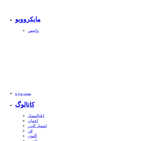
مایکروویو
داتیس
ست ویژه
کاتالوگ
ایلیااستیل
اخوان
استیل البرز
کن
آلتون
داتیس