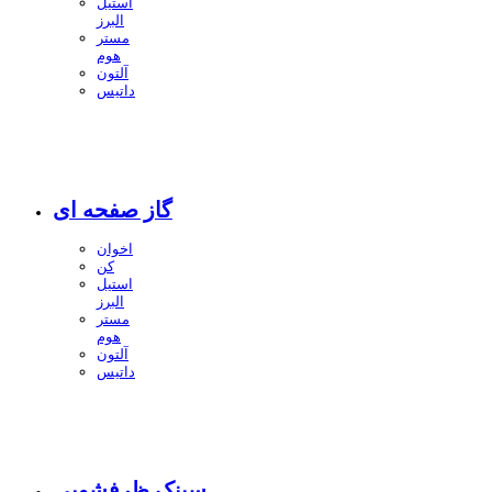
استیل
البرز
مستر
هوم
آلتون
داتیس
گاز صفحه ای
اخوان
کن
استیل
البرز
مستر
هوم
آلتون
داتیس
سینک ظرفشویی