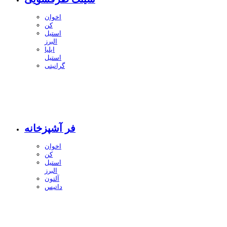
اخوان
کن
استیل
البرز
ایلیا
استیل
گرانیتی
فر آشپزخانه
اخوان
کن
استیل
البرز
آلتون
داتیس