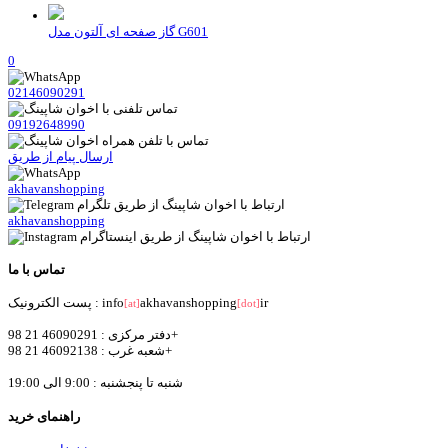
گاز صفحه ای آلتون مدل G601
0
02146090291
09192648990
ارسال پیام از طریق
akhavanshopping
akhavanshopping
تماس با ما
ir
akhavanshopping
پست الکترونیک : info
[at]
[dot]
دفتر مرکزی : 46090291 21 98+
شعبه غرب : 46092138 21 98+
شنبه تا پنجشنبه : 9:00 الی 19:00
راهنمای خرید