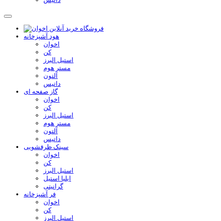
هود آشپزخانه
اخوان
کن
استیل البرز
مستر هوم
آلتون
داتیس
گاز صفحه ای
اخوان
کن
استیل البرز
مستر هوم
آلتون
داتیس
سینک ظرفشویی
اخوان
کن
استیل البرز
ایلیا استیل
گرانیتی
فر آشپزخانه
اخوان
کن
استیل البرز