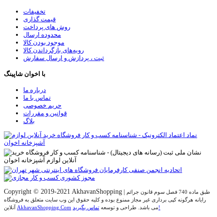
تخفیفات
قیمت گذاری
روش های پرداخت
محدوده ارسال
موجود بودن کالا
رویه‌های بازگرداندن کالا
ثبت ، پردازش و ارسال سفارش
با اخوان شاپینگ
درباره ما
تماس با ما
حریم خصوصی
قوانین و مقررات
بلاگ
Copyright © 2019-2021 AkhavanShopping
|
طبق ماده 740 فصل سوم قانون جرائم
رایانه هرگونه کپی برداری غیر مجاز ممنوع بوده و کلیه حقوق اين وب سايت متعلق به فروشگاه
تماس بگیرید!
می باشد. طراحی و توسعه
AkhavanShopping.Com
آنلاین