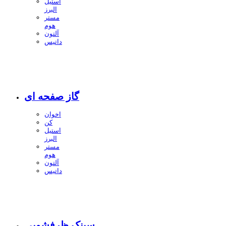
استیل
البرز
مستر
هوم
آلتون
داتیس
گاز صفحه ای
اخوان
کن
استیل
البرز
مستر
هوم
آلتون
داتیس
سینک ظرفشویی