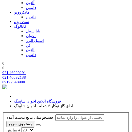
آلتون
داتیس
مایکروویو
داتیس
ست ویژه
کاتالوگ
ایلیااستیل
اخوان
استیل البرز
کن
آلتون
داتیس
0
0
021 46090291
021 46092138
09192648990
فروشگاه آنلاین اخوان شاپینگ
اجاق گاز توکار 6 شعله - اخوان شاپینگ
جستجو میان نتایج بدست آمده
جستجوی سریع
نمایش #