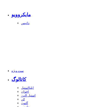
مایکروویو
داتیس
ست ویژه
کاتالوگ
ایلیااستیل
اخوان
استیل البرز
کن
آلتون
داتیس