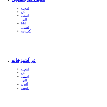
اخوان
کن
استیل
البرز
ایلیا
استیل
گرانیتی
فر آشپزخانه
اخوان
کن
استیل
البرز
آلتون
داتیس