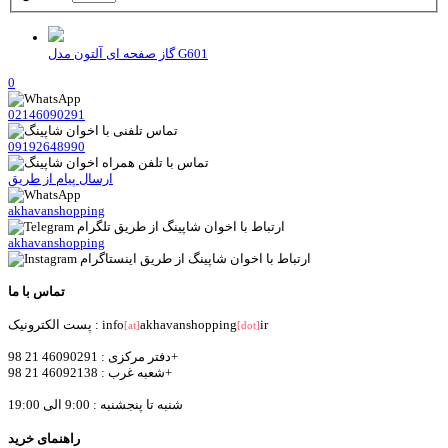
گاز صفحه ای آلتون مدل G601
0
02146090291
09192648990
ارسال پیام از طریق
akhavanshopping
akhavanshopping
تماس با ما
ir
akhavanshopping
پست الکترونیک : info
[at]
[dot]
دفتر مرکزی : 46090291 21 98+
شعبه غرب : 46092138 21 98+
شنبه تا پنجشنبه : 9:00 الی 19:00
راهنمای خرید