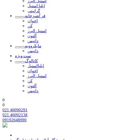
استیل البرز
ایلیا استیل
گرانیتی
فر آشپزخانه
اخوان
کن
استیل البرز
آلتون
داتیس
مایکروویو
داتیس
ست ویژه
کاتالوگ
ایلیااستیل
اخوان
استیل البرز
کن
آلتون
داتیس
0
0
021 46090291
021 46092138
09192648990