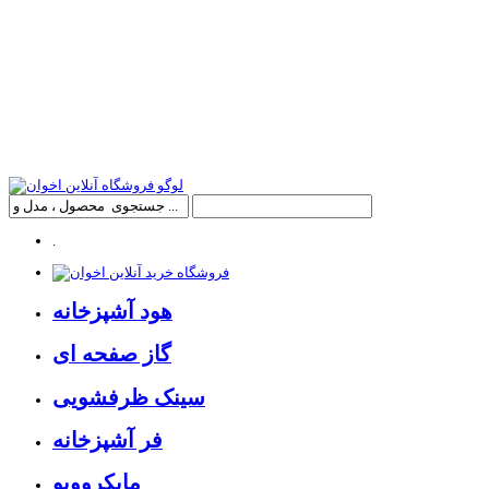
.
هود آشپزخانه
گاز صفحه ای
سینک ظرفشویی
فر آشپزخانه
مایکروویو