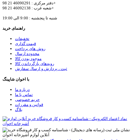
دفتر مرکزی : 46090291 21 98+
شعبه غرب : 46092138 21 98+
شنبه تا پنجشنبه : 9:00 الی 19:00
راهنمای خرید
تخفیفات
قیمت گذاری
روش های پرداخت
محدوده ارسال
موجود بودن کالا
رویه‌های بازگرداندن کالا
ثبت ، پردازش و ارسال سفارش
با اخوان شاپینگ
درباره ما
تماس با ما
حریم خصوصی
قوانین و مقررات
بلاگ