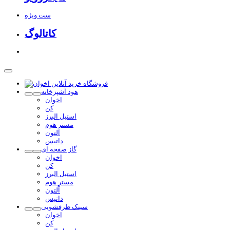
ست ویژه
کاتالوگ
هود آشپزخانه
اخوان
کن
استیل البرز
مستر هوم
آلتون
داتیس
گاز صفحه ای
اخوان
کن
استیل البرز
مستر هوم
آلتون
داتیس
سینک ظرفشویی
اخوان
کن