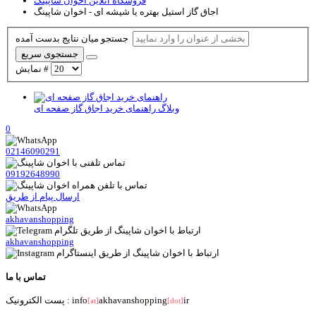
فروشگاه آنلاین اخوان شاپینگ
اجاق گاز استیل بهتره یا شیشه ای - اخوان شاپینگ
جستجو میان نتایج بدست آمده
جستجوی سریع
نمایش #
وبلاگ
راهنمای خرید اجاق گاز صفحه ای
0
02146090291
09192648990
ارسال پیام از طریق
akhavanshopping
akhavanshopping
تماس با ما
ir
akhavanshopping
پست الکترونیک : info
[at]
[dot]