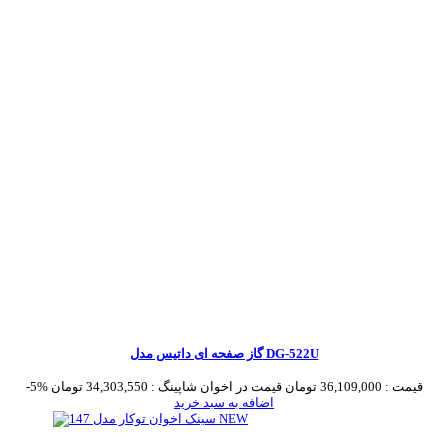
گاز صفحه ای داتیس مدل DG-522U
قیمت :
36,109,000 تومان
قیمت در اخوان شاپینگ :
34,303,550 تومان
-5%
اضافه به سبد خرید