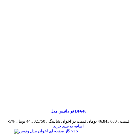
فر داتیس مدل DF646
قیمت :
46,845,000 تومان
قیمت در اخوان شاپینگ :
44,502,750 تومان
-5%
اضافه به سبد خرید