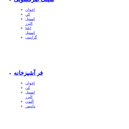
اخوان
کن
استیل
البرز
ایلیا
استیل
گرانیتی
فر آشپزخانه
اخوان
کن
استیل
البرز
آلتون
داتیس