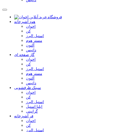
هود آشپزخانه
اخوان
کن
استیل البرز
مستر هوم
آلتون
داتیس
گاز صفحه ای
اخوان
کن
استیل البرز
مستر هوم
آلتون
داتیس
سینک ظرفشویی
اخوان
کن
استیل البرز
ایلیا استیل
گرانیتی
فر آشپزخانه
اخوان
کن
استیل البرز