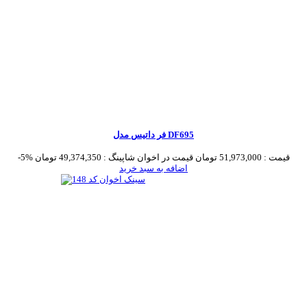
فر داتیس مدل DF695
قیمت :
51,973,000 تومان
قیمت در اخوان شاپینگ :
49,374,350 تومان
-5%
اضافه به سبد خرید