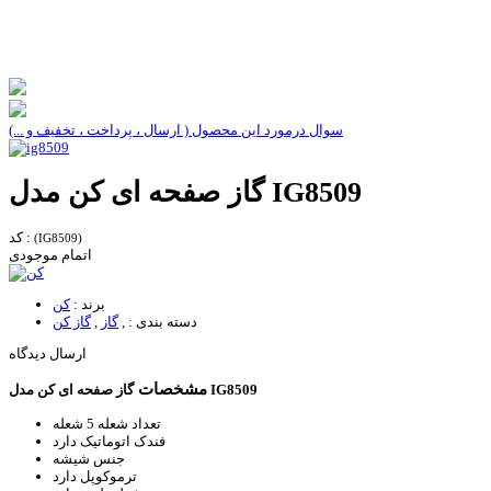
سوال درمورد این محصول ( ارسال ، پرداخت ، تخفیف و ...)
گاز صفحه ای کن مدل IG8509
کد :
(IG8509)
اتمام موجودی
برند :
کن
دسته بندی :
,
گاز
,
گاز کن
ارسال دیدگاه
مشخصات
گاز صفحه ای کن مدل IG8509
تعداد شعله
5 شعله
فندک اتوماتیک
دارد
جنس
شیشه
ترموکوپل
دارد