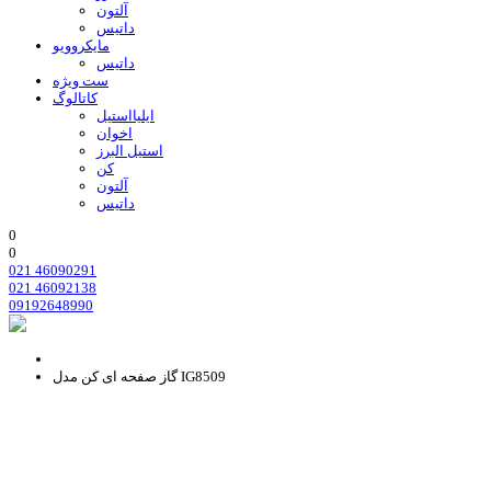
آلتون
داتیس
مایکروویو
داتیس
ست ویژه
کاتالوگ
ایلیااستیل
اخوان
استیل البرز
کن
آلتون
داتیس
0
0
021 46090291
021 46092138
09192648990
گاز صفحه ای کن مدل IG8509