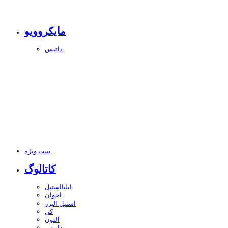
مایکروویو
داتیس
ست ویژه
کاتالوگ
ایلیااستیل
اخوان
استیل البرز
کن
آلتون
داتیس