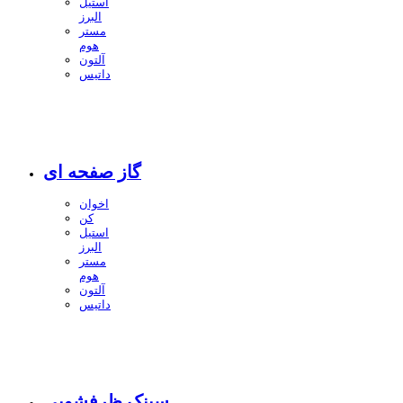
استیل
البرز
مستر
هوم
آلتون
داتیس
گاز صفحه ای
اخوان
کن
استیل
البرز
مستر
هوم
آلتون
داتیس
سینک ظرفشویی