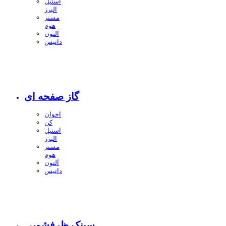
استیل
البرز
مستر
هوم
آلتون
داتیس
گاز صفحه ای
اخوان
کن
استیل
البرز
مستر
هوم
آلتون
داتیس
سینک ظرفشویی