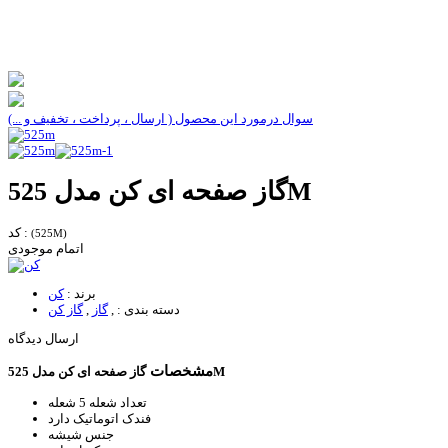
سوال درمورد این محصول ( ارسال ، پرداخت ، تخفیف و ...)
گاز صفحه ای کن مدل 525M
کد :
(525M)
اتمام موجودی
برند :
کن
دسته بندی :
,
گاز
,
گاز کن
ارسال دیدگاه
مشخصات
گاز صفحه ای کن مدل 525M
تعداد شعله
5 شعله
فندک اتوماتیک
دارد
جنس
شیشه