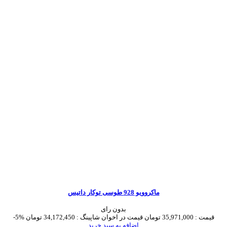
ماکروویو 928 طوسی توکار داتیس
بدون رای
قیمت :
35,971,000 تومان
قیمت در اخوان شاپینگ :
34,172,450 تومان
-5%
اضافه به سبد خرید