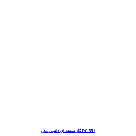
گاز صفحه ای داتیس مدل DG-551