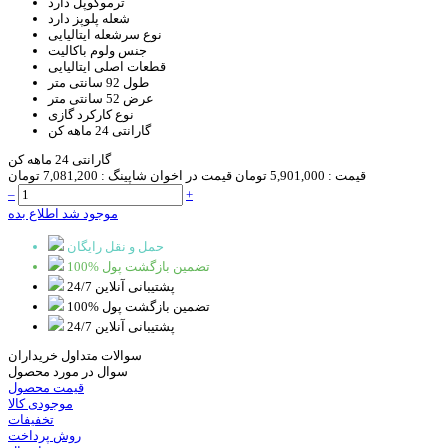
ترموکوپل
دارد
شعله پلوپز
دارد
نوع سرشعله
ایتالیایی
جنس ولوم
باکالیت
قطعات اصلی
ایتالیایی
طول
92 سانتی متر
عرض
52 سانتی متر
نوع کارکرد
گازی
گارانتی
24 ماهه کن
گارانتی 24 ماهه کن
قیمت :
5,901,000 تومان
قیمت در اخوان شاپینگ :
7,081,200 تومان
–
+
موجود شد اطلاع بده
حمل و نقل رایگان
100% تضمین بازگشت پول
پشتیبانی آنلاین 24/7
100% تضمین بازگشت پول
پشتیبانی آنلاین 24/7
سوالات متداول خریداران
سوال در مورد محصول
قیمت محصول
موجودی کالا
تخفیفات
روش پرداخت