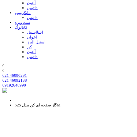
آلتون
داتیس
مایکروویو
داتیس
ست ویژه
کاتالوگ
ایلیااستیل
اخوان
استیل البرز
کن
آلتون
داتیس
0
0
021 46090291
021 46092138
09192648990
گاز صفحه ای کن مدل 525M