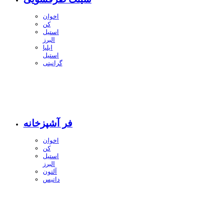
اخوان
کن
استیل
البرز
ایلیا
استیل
گرانیتی
فر آشپزخانه
اخوان
کن
استیل
البرز
آلتون
داتیس