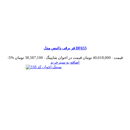
فر برقی داتیس مدل DF655
قیمت :
40,618,000 تومان
قیمت در اخوان شاپینگ :
38,587,100 تومان
-5%
اضافه به سبد خرید