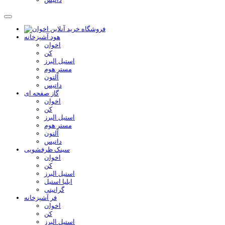
هود آشپزخانه
اخوان
کن
استیل البرز
مستر هوم
آلتون
داتیس
گاز صفحه ای
اخوان
کن
استیل البرز
مستر هوم
آلتون
داتیس
سینک ظرفشویی
اخوان
کن
استیل البرز
ایلیا استیل
گرانیتی
فر آشپزخانه
اخوان
کن
استیل البرز