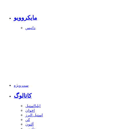
مایکروویو
داتیس
ست ویژه
کاتالوگ
ایلیااستیل
اخوان
استیل البرز
کن
آلتون
داتیس