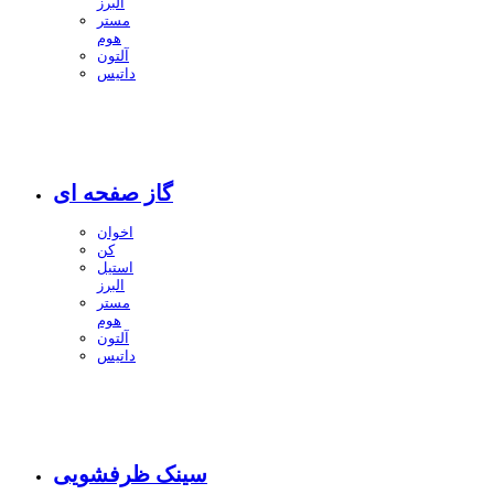
البرز
مستر
هوم
آلتون
داتیس
گاز صفحه ای
اخوان
کن
استیل
البرز
مستر
هوم
آلتون
داتیس
سینک ظرفشویی