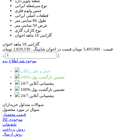
شعله پلوپز
دارد
نوع سرشعله
ایرانی
جنس ولوم
فلزی
قطعات اصلی
ایرانی
طول
86 سانتی متر
عرض
50 سانتی متر
نوع کارکرد
گازی
گارانتی
18 ماهه اخوان
گارانتی 18 ماهه اخوان
قیمت :
3,493,000 تومان
قیمت در اخوان شاپینگ :
2,829,330 تومان
–
+
موجود شد اطلاع بده
حمل و نقل رایگان
100% تضمین بازگشت پول
پشتیبانی آنلاین 24/7
100% تضمین بازگشت پول
پشتیبانی آنلاین 24/7
سوالات متداول خریداران
سوال در مورد محصول
قیمت محصول
موجودی کالا
تخفیفات
روش پرداخت
روش ارسال