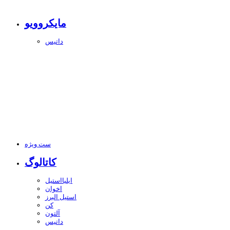
مایکروویو
داتیس
ست ویژه
کاتالوگ
ایلیااستیل
اخوان
استیل البرز
کن
آلتون
داتیس