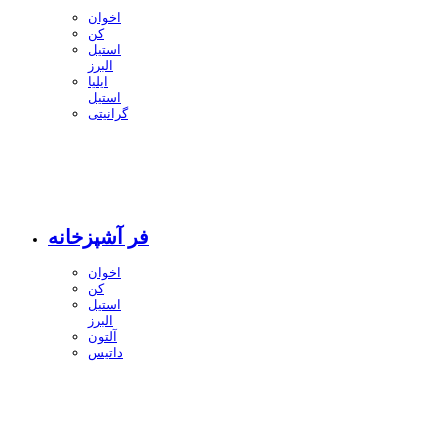
اخوان
کن
استیل
البرز
ایلیا
استیل
گرانیتی
فر آشپزخانه
اخوان
کن
استیل
البرز
آلتون
داتیس