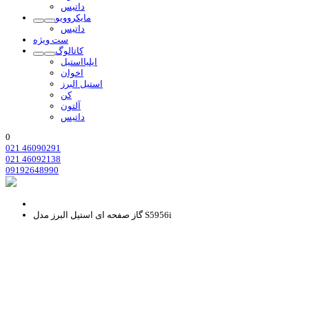
داتیس
مایکروویو
داتیس
ست ویژه
کاتالوگ
ایلیااستیل
اخوان
استیل البرز
کن
آلتون
داتیس
0
021 46090291
021 46092138
09192648990
گاز صفحه ای استیل البرز مدل S5956i