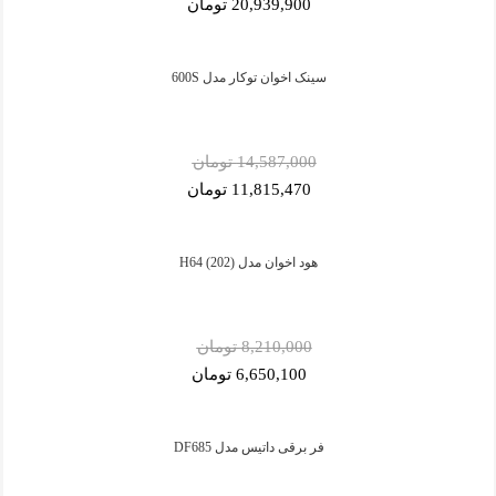
20,939,900 تومان
سینک اخوان توکار مدل 600S
14,587,000 تومان
11,815,470 تومان
هود اخوان مدل H64 (202)
8,210,000 تومان
6,650,100 تومان
فر برقی داتیس مدل DF685