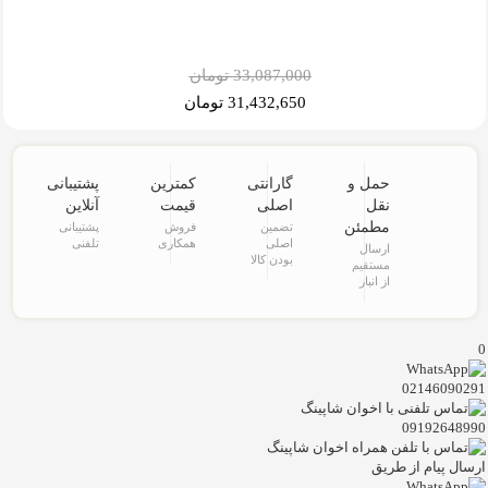
33,087,000 تومان
31,432,650 تومان
حمل و
گارانتی
کمترین
پشتیبانی
نقل
اصلی
قیمت
آنلاین
مطمئن
تضمین
فروش
پشتیبانی
اصلی
همکاری
تلفنی
ارسال
بودن کالا
مستقیم
از انبار
0
02146090291
09192648990
ارسال پیام از طریق