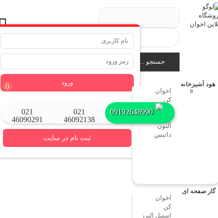
جستجو ...
ورود
هود آشپزخانه
0
اخوان
کن
استیل البرز
بازیابی نام کاربری
بازیابی رمز عبور
021
021
09192648990
مستر هوم
46090291
46092138
آلتون
داتیس
ثبت نام در سایت
گاز صفحه ای
اخوان
کن
استیل البرز