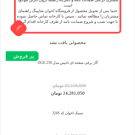
است.
حتما پس از تحویل محصول از فروشگاه اخوان شاپینگ راهنمای
مشتریان را مطالعه نمائید ، سپس با کارخانه تماس حاصل نموده
تا جهت نصب و شروع ضمانت نامه از طرف کارخانه اقدام گردد.
-19%
-35%
-19%
-19%
-19%
-19%
-19%
-5%
-5%
-5%
-5%
-5%
محصولی یافت نشد
پر فروش‌
پر فروش‌
پر فروش‌
گاز برقی صفحه ای داتیس مدل DGE-250
25,559,000 تومان
24,281,050 تومان
سینک اخوان کد 324S