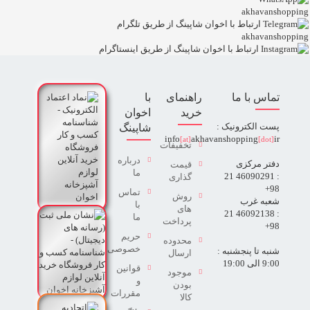
akhavanshopping
akhavanshopping
تماس با ما
راهنمای
با
خرید
اخوان
پست الکترونیک :
شاپینگ
info
akhavanshopping
ir
[at]
[dot]
تخفیفات
درباره
دفتر مرکزی
قیمت
ما
: 46090291 21
گذاری
98+
تماس
روش
شعبه غرب
با
های
: 46092138 21
ما
پرداخت
98+
حریم
محدوده
خصوصی
شنبه تا پنجشنبه :
ارسال
9:00 الی 19:00
قوانین
موجود
و
بودن
مقررات
کالا