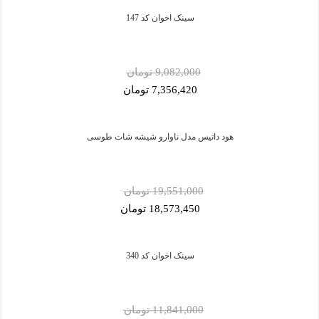
سینک اخوان کد 147
9,082,000 تومان
7,356,420 تومان
هود داتیس مدل ناوارو شیشه شات طوسی
19,551,000 تومان
18,573,450 تومان
سینک اخوان کد 340
11,841,000 تومان