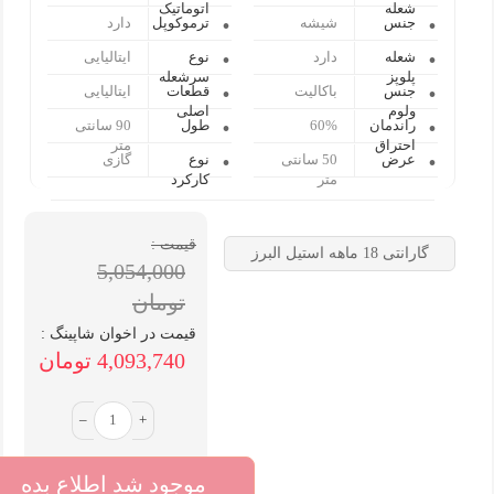
شعله
اتوماتیک
جنس
شیشه
ترموکوپل
دارد
شعله
دارد
نوع
ایتالیایی
پلوپز
سرشعله
جنس
باکالیت
قطعات
ایتالیایی
ولوم
اصلی
راندمان
60%
طول
90 سانتی
احتراق
متر
عرض
50 سانتی
نوع
گازی
متر
کارکرد
قیمت :
گارانتی 18 ماهه استیل البرز
5,054,000
تومان
قیمت در اخوان شاپینگ :
4,093,740 تومان
–
+
موجود شد اطلاع بده