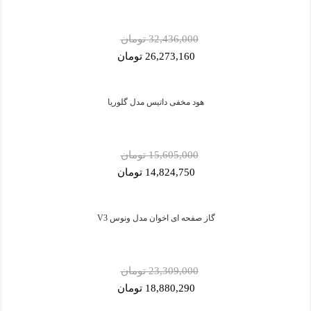
32,436,000 تومان
26,273,160 تومان
هود مخفی داتیس مدل گلوریا
15,605,000 تومان
14,824,750 تومان
گاز صفحه ای اخوان مدل ونوس V3
23,309,000 تومان
18,880,290 تومان