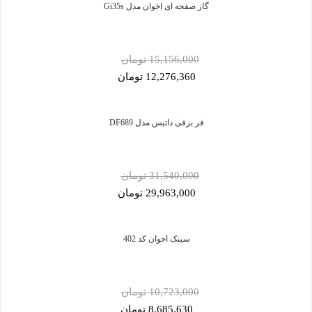
گاز صفحه ای اخوان مدل Gi35s
15,156,000 تومان
12,276,360 تومان
فر برقی داتیس مدل DF689
31,540,000 تومان
29,963,000 تومان
سینک اخوان کد 402
10,723,000 تومان
8,685,630 تومان