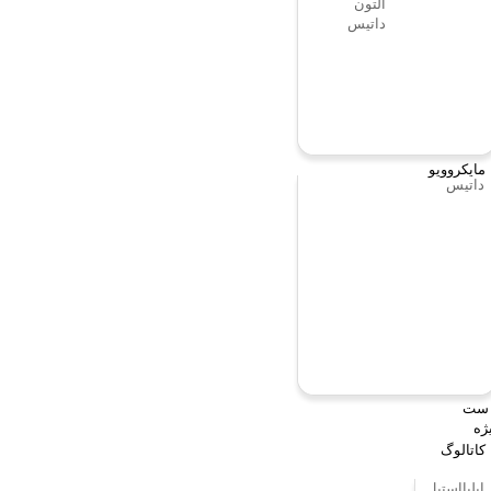
آلتون
داتیس
مایکروویو
داتیس
ست
ژه
کاتالوگ
ایلیااستیل