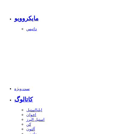
مایکروویو
داتیس
ست ویژه
کاتالوگ
ایلیااستیل
اخوان
استیل البرز
کن
آلتون
داتیس