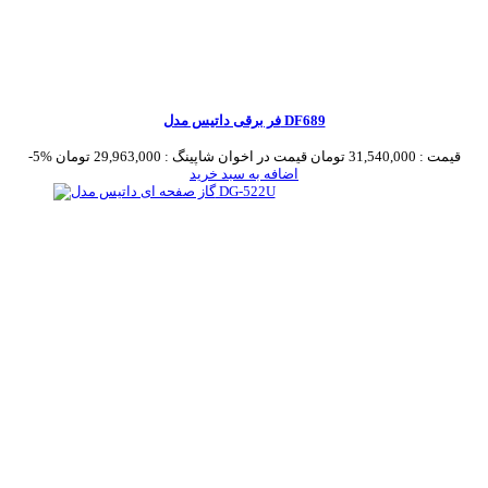
فر برقی داتیس مدل DF689
قیمت :
31,540,000 تومان
قیمت در اخوان شاپینگ :
29,963,000 تومان
-5%
اضافه به سبد خرید