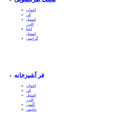
اخوان
کن
استیل
البرز
ایلیا
استیل
گرانیتی
فر آشپزخانه
اخوان
کن
استیل
البرز
آلتون
داتیس