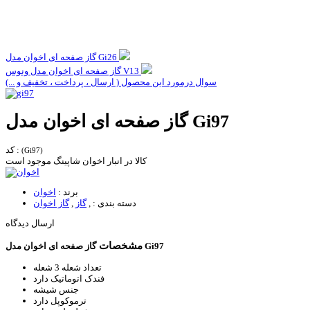
گاز صفحه ای اخوان مدل Gi26
گاز صفحه ای اخوان مدل ونوس V13
سوال درمورد این محصول ( ارسال ، پرداخت ، تخفیف و ...)
گاز صفحه ای اخوان مدل Gi97
کد :
(Gi97)
کالا در انبار اخوان شاپینگ موجود است
برند :
اخوان
دسته بندی :
,
گاز
,
گاز اخوان
ارسال دیدگاه
مشخصات
گاز صفحه ای اخوان مدل Gi97
تعداد شعله
3 شعله
فندک اتوماتیک
دارد
جنس
شیشه
ترموکوپل
دارد