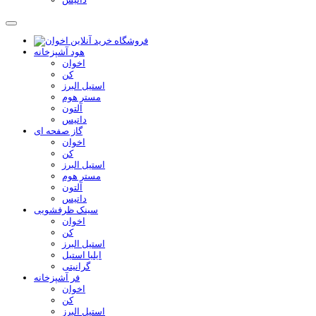
هود آشپزخانه
اخوان
کن
استیل البرز
مستر هوم
آلتون
داتیس
گاز صفحه ای
اخوان
کن
استیل البرز
مستر هوم
آلتون
داتیس
سینک ظرفشویی
اخوان
کن
استیل البرز
ایلیا استیل
گرانیتی
فر آشپزخانه
اخوان
کن
استیل البرز