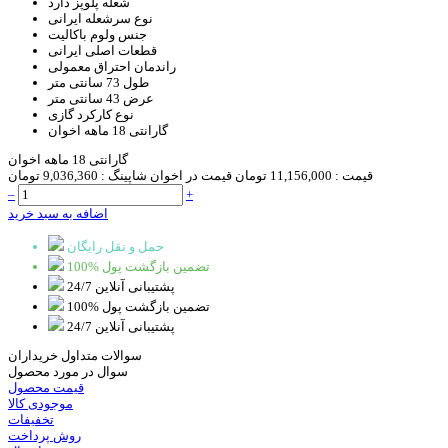
شعله پلوپز
دارد
نوع سرشعله
ایرانی
جنس ولوم
باکالیت
قطعات اصلی
ایرانی
راندمان احتراق
معمولی
طول
73 سانتی متر
عرض
43 سانتی متر
نوع کارکرد
گازی
گارانتی
18 ماهه اخوان
گارانتی 18 ماهه اخوان
قیمت :
11,156,000 تومان
قیمت در اخوان شاپینگ :
9,036,360 تومان
–
+
اضافه به سبد خرید
حمل و نقل رایگان
100% تضمین بازگشت پول
پشتیبانی آنلاین 24/7
100% تضمین بازگشت پول
پشتیبانی آنلاین 24/7
سوالات متداول خریداران
سوال در مورد محصول
قیمت محصول
موجودی کالا
تخفیفات
روش پرداخت