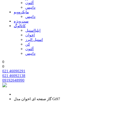
آلتون
داتیس
مایکروویو
داتیس
ست ویژه
کاتالوگ
ایلیااستیل
اخوان
استیل البرز
کن
آلتون
داتیس
0
0
021 46090291
021 46092138
09192648990
گاز صفحه ای اخوان مدل Gi97