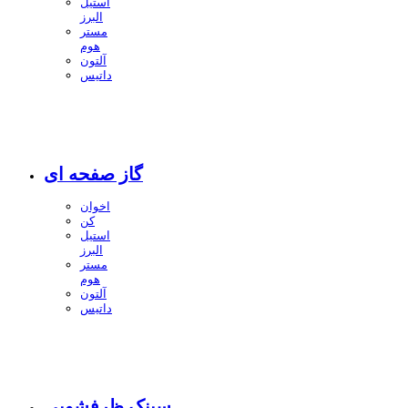
استیل
البرز
مستر
هوم
آلتون
داتیس
گاز صفحه ای
اخوان
کن
استیل
البرز
مستر
هوم
آلتون
داتیس
سینک ظرفشویی