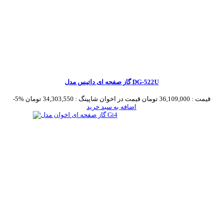
گاز صفحه ای داتیس مدل DG-522U
قیمت :
36,109,000 تومان
قیمت در اخوان شاپینگ :
34,303,550 تومان
-5%
اضافه به سبد خرید